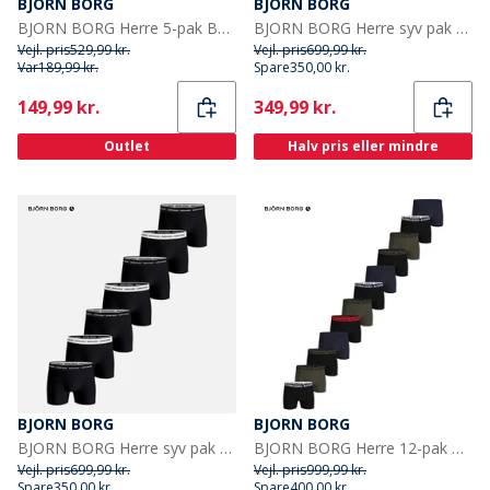
BJORN BORG
BJORN BORG
BJORN BORG Herre 5-pak Boxers Multipak 9
BJORN BORG Herre syv pak bomuld stretch underbukser Multipak 1
Vejl. pris
529,99 kr.
Vejl. pris
699,99 kr.
Var
189,99 kr.
Spare
350,00 kr.
Current
Current
149,99 kr.
349,99 kr.
Outlet
Halv pris eller mindre
BJORN BORG
BJORN BORG
BJORN BORG Herre syv pak bomuld stretch bokser multipack 2
BJORN BORG Herre 12-pak Bomuld Stretch Boxers Multipak 1
Vejl. pris
699,99 kr.
Vejl. pris
999,99 kr.
Spare
350,00 kr.
Spare
400,00 kr.