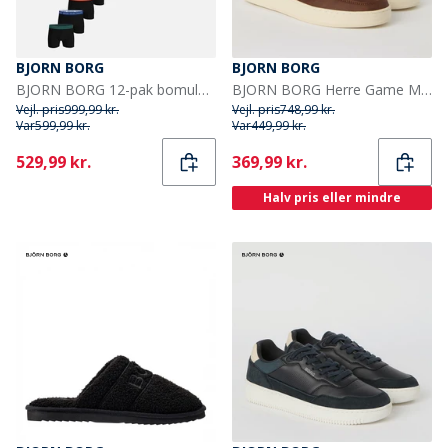
BJORN BORG
BJORN BORG
BJORN BORG 12-pak bomulds stretch boxers Multipack 1
BJORN BORG Herre Game Mid T1050 Sneakers Cognac
Vejl. pris
999,99 kr.
Vejl. pris
748,99 kr.
Var
599,99 kr.
Var
449,99 kr.
Current
Current
529,99 kr.
369,99 kr.
Halv pris eller mindre