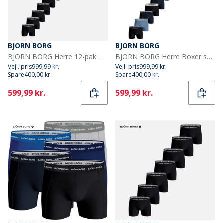
BJORN BORG
BJORN BORG
BJORN BORG Herre 12-pak Bomuld Stretch Boxers Multipack 1
BJORN BORG Herre Boxer shorts Flerfarvet
Vejl. pris
999,99 kr.
Vejl. pris
999,99 kr.
Spare
400,00 kr.
Spare
400,00 kr.
Current
Current
599,99 kr.
599,99 kr.