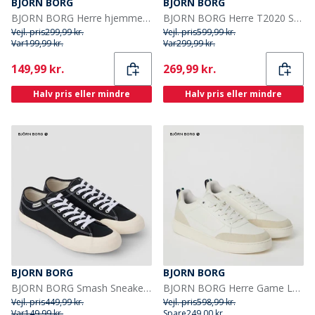
BJORN BORG
BJORN BORG
BJORN BORG Herre hjemmesko Black Beauty
BJORN BORG Herre T2020 Sneakers Navy
Vejl. pris
299,99 kr.
Vejl. pris
599,99 kr.
Var
199,99 kr.
Var
299,99 kr.
Current
Current
149,99 kr.
269,99 kr.
Halv pris eller mindre
Halv pris eller mindre
BJORN BORG
BJORN BORG
BJORN BORG Smash Sneakers Sort
BJORN BORG Herre Game Lave Sneakers Hvid
Vejl. pris
449,99 kr.
Vejl. pris
598,99 kr.
Var
149,99 kr.
Spare
249,00 kr.