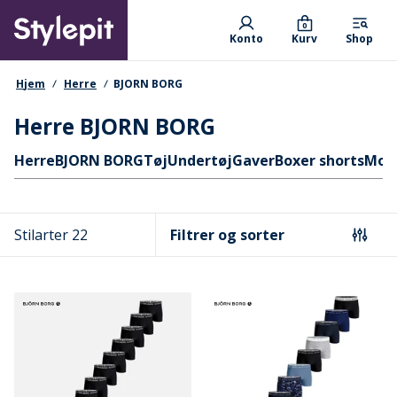
Skip
Primary departments
to
0
Konto
Kurv
Shop
main
content
navigationssti
Hjem
Herre
BJORN BORG
Herre BJORN BORG
Hurtige links
Herre
BJORN BORG
Tøj
Undertøj
Gaver
Boxer shorts
Mod
Stilarter 22
Filtrer og sorter