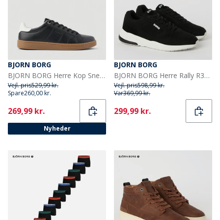
BJORN BORG
BJORN BORG
BJORN BORG Herre Kop Sneakers Black White
BJORN BORG Herre Rally R3000 Sneakers Sort
Vejl. pris
529,99 kr.
Vejl. pris
598,99 kr.
Spare
260,00 kr.
Var
369,99 kr.
Current
Current
269,99 kr.
299,99 kr.
Nyheder