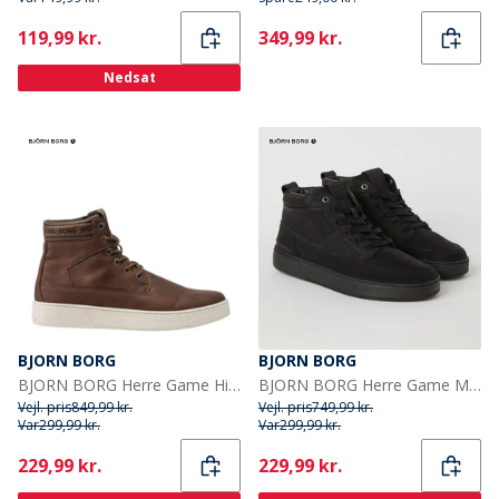
Current
Current
119,99 kr.
349,99 kr.
Nedsat
BJORN BORG
BJORN BORG
BJORN BORG Herre Game High T1055 Sneakers Cognac
BJORN BORG Herre Game Mid T 1050 Sneakers Sort
Vejl. pris
849,99 kr.
Vejl. pris
749,99 kr.
Var
299,99 kr.
Var
299,99 kr.
Current
Current
229,99 kr.
229,99 kr.