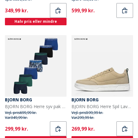
Current
Current
349,99 kr.
599,99 kr.
Halv pris eller mindre
BJORN BORG
BJORN BORG
BJORN BORG Herre syv pak bomuld stretch boxers Multipack 3
BJORN BORG Herre Spil Lave Sneakers Beige
Vejl. pris
699,99 kr.
Vejl. pris
599,99 kr.
Var
349,99 kr.
Var
299,99 kr.
Current
Current
299,99 kr.
269,99 kr.