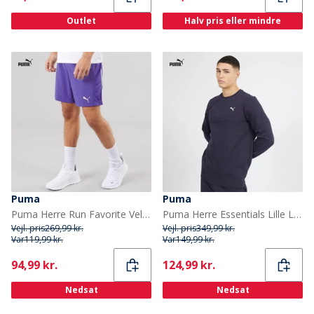
Outlet
Halv pris eller mindre
Puma
Puma
Puma Herre Run Favorite Velocity 7 Tommer Løbeshorts Lapis Lazuli
Puma Herre Essentials Lille Logo Rundhals Trøje Mørkeblå
Vejl. pris
269,99 kr.
Vejl. pris
349,99 kr.
Var
119,99 kr.
Var
149,99 kr.
Current
Current
94,99 kr.
124,99 kr.
Nedsat
Nedsat