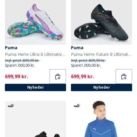
Puma
Puma
Puma Herre Ultra 6 Ultimativ Brillians FG Fast Bund Fodboldstøvler Puma White
Puma Herre Future 8 Ultimate Low FG Fast Ground Fodboldstøvler Puma Black
Vejl. pris
1.699,99 kr.
Vejl. pris
1.699,99 kr.
Spare
1.000,00 kr.
Spare
1.000,00 kr.
Current
Current
699,99 kr.
699,99 kr.
Nyheder
Nyheder