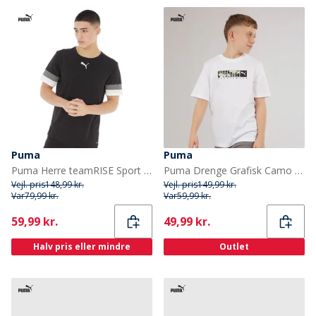
Puma
Puma
Puma Herre teamRISE Sport træningstrøjer Sort
Puma Drenge Grafisk Camo T-shirt Puma White
Vejl. pris
148,99 kr.
Vejl. pris
149,99 kr.
Var
79,99 kr.
Var
59,99 kr.
Current
Current
59,99 kr.
49,99 kr.
Halv pris eller mindre
Outlet