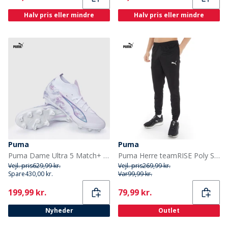
Halv pris eller mindre
Halv pris eller mindre
Puma
Puma
Puma Dame Ultra 5 Match+ Brilliance FG/AG Fodboldstøvler til fast/kunstgræs Puma White
Puma Herre teamRISE Poly Sport træningsbukser Sort
Vejl. pris
629,99 kr.
Vejl. pris
269,99 kr.
Spare
430,00 kr.
Var
99,99 kr.
Current
Current
199,99 kr.
79,99 kr.
Nyheder
Outlet