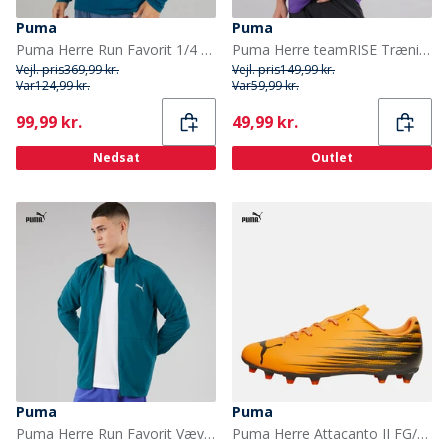
Puma
Puma
Puma Herre Run Favorit 1/4 Zip Løbe T-shirt Ocean Tropic
Puma Herre teamRISE Trænings T-shirt Prism Violet/Puma Sort/Puma Hvid
Vejl. pris
369,99 kr.
Vejl. pris
149,99 kr.
Var
124,99 kr.
Var
59,99 kr.
Current
Current
99,99 kr.
49,99 kr.
Nedsat
Outlet
Puma
Puma
Puma Herre Run Favorit Vævet Løbejakke Ocean Tropic
Puma Herre Attacanto II FG/AG Fast / Kunstgræs Fodboldstøvler Heat Fire / Puma Black