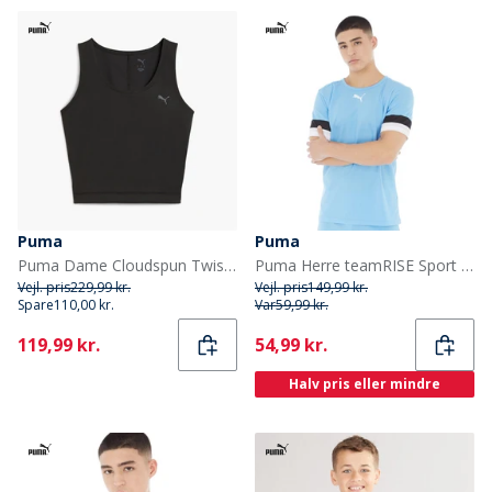
Puma
Puma
Puma Dame Cloudspun Twist Træning Tank Top Puma Black
Puma Herre teamRISE Sport træningstrøjer Blå
Vejl. pris
229,99 kr.
Vejl. pris
149,99 kr.
Spare
110,00 kr.
Var
59,99 kr.
Current
Current
119,99 kr.
54,99 kr.
Halv pris eller mindre