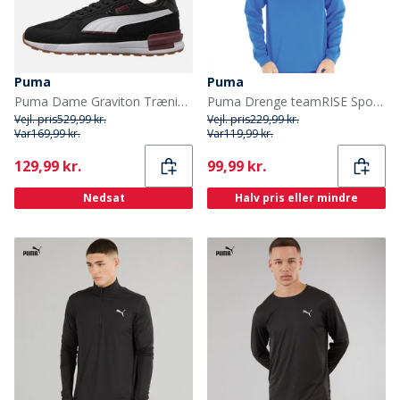
Puma
Puma
Puma Dame Graviton Træningssko Puma Black
Puma Drenge teamRISE Sport træningstrøjer Blå
Vejl. pris
529,99 kr.
Vejl. pris
229,99 kr.
Var
169,99 kr.
Var
119,99 kr.
Current
Current
129,99 kr.
99,99 kr.
Nedsat
Halv pris eller mindre