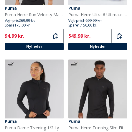
Puma
Puma
Puma Herre Run Velocity Marmor Løbe Top Sort/Gul
Puma Herre Ultra 6 Ultimate FG Fast Græs Fodboldstøvler Ultra Blue/Hvid/Glowing Red
Vejl. pris
269,99 kr.
Vejl. pris
1.699,99 kr.
Spare
175,00 kr.
Spare
1.150,00 kr.
Current
Current
94,99 kr.
549,99 kr.
Nyheder
Nyheder
Puma
Puma
Puma Dame Træning 1/2 Lynlås Puma Sort
Puma Herre Træning Slim Fit 1/4 Lynlås Puma Sort