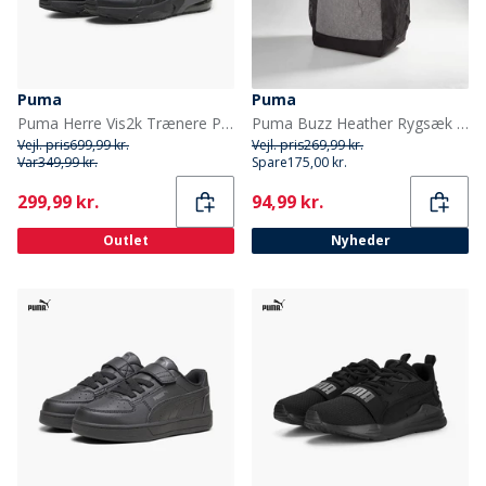
Puma
Puma
Puma Herre Vis2k Trænere Puma Black
Puma Buzz Heather Rygsæk Medium Grey Heather
Vejl. pris
699,99 kr.
Vejl. pris
269,99 kr.
Var
349,99 kr.
Spare
175,00 kr.
Current
Current
299,99 kr.
94,99 kr.
Outlet
Nyheder