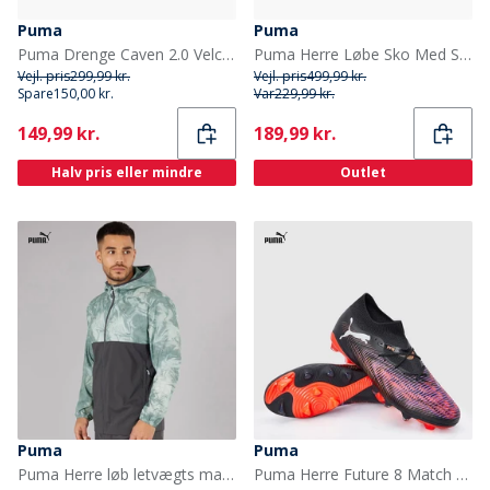
Puma
Puma
Puma Drenge Caven 2.0 Velcro Træningssko Sort/Dark Grey
Puma Herre Løbe Sko Med Støtte Puma Black
Vejl. pris
299,99 kr.
Vejl. pris
499,99 kr.
Spare
150,00 kr.
Var
229,99 kr.
Current
Current
149,99 kr.
189,99 kr.
Halv pris eller mindre
Outlet
Puma
Puma
Puma Herre løb letvægts marmor løbe jakke Grå/Blå
Puma Herre Future 8 Match FG/AG Fast/Kunstgræs Fodboldstøvler Puma Black