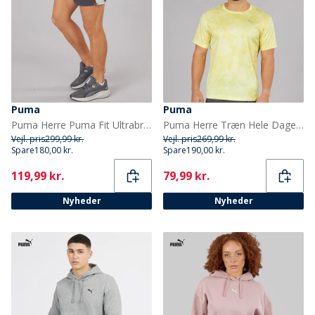
Puma
Puma
Puma Herre Puma Fit Ultrabreathe Stretch 5 Tommer Marmor Træningsshorts Grå/Blå
Puma Herre Træn Hele Dagen Marmor Print Trænings Top Gold Moon
Vejl. pris
299,99 kr.
Vejl. pris
269,99 kr.
Spare
180,00 kr.
Spare
190,00 kr.
Current
Current
119,99 kr.
79,99 kr.
Nyheder
Nyheder