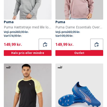
Puma
Puma
Puma Hættetrøje med lille logo Herre Essentials Mellemgrå Meleret
Puma Dame Essentials Oversized Hættetrøje Plum Haze
Vejl. pris
369,99 kr.
Vejl. pris
369,99 kr.
Var
174,99 kr.
Var
199,99 kr.
Current
Current
149,99 kr.
149,99 kr.
Halv pris eller mindre
Outlet