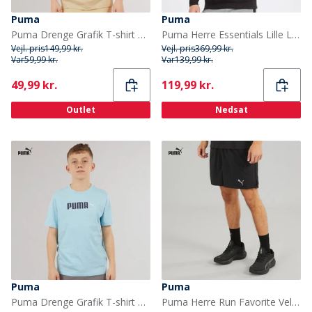
Puma
Puma
Puma Drenge Grafik T-shirt Putty
Puma Herre Essentials Lille Logo Hoodie Puma Sort
Vejl. pris
149,99 kr.
Vejl. pris
369,99 kr.
Var
59,99 kr.
Var
139,99 kr.
Current
Current
49,99 kr.
119,99 kr.
Outlet
Nedsat
Puma
Puma
Puma Drenge Grafik T-shirt Aqua
Puma Herre Run Favorite Velocity 5 Tommer Løbeshorts Puma Sort