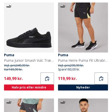
Puma
Puma
Puma Junior Smash Vulc Træningssko Sort/Grå
Puma Herre Puma Fit Ultrabreathe Stretch 5 Tommer Marmor Træningsshorts Sort/Gul
Vejl. pris
349,99 kr.
Vejl. pris
299,99 kr.
Var
169,99 kr.
Spare
180,00 kr.
Current
Current
149,99 kr.
119,99 kr.
Halv pris eller mindre
Nyheder