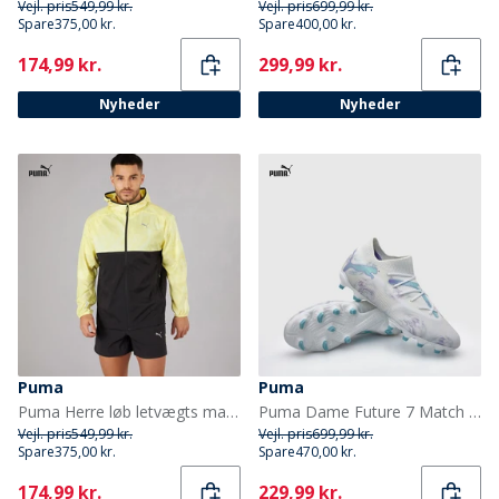
Vejl. pris
549,99 kr.
Vejl. pris
699,99 kr.
Spare
375,00 kr.
Spare
400,00 kr.
Current
Current
174,99 kr.
299,99 kr.
Nyheder
Nyheder
Puma
Puma
Puma Herre løb letvægts marmor løbe jakke Sort/Gul
Puma Dame Future 7 Match Brilliance FG/AG Faste/Kunstgræs Fodboldstøvler Puma White
Vejl. pris
549,99 kr.
Vejl. pris
699,99 kr.
Spare
375,00 kr.
Spare
470,00 kr.
Current
Current
174,99 kr.
229,99 kr.