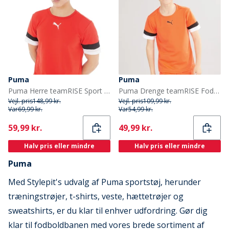
Puma
Puma
Puma Herre teamRISE Sport træningstrøjer Rød
Puma Drenge teamRISE Fodboldtrøjer orange
Vejl. pris
148,99 kr.
Vejl. pris
109,99 kr.
Var
69,99 kr.
Var
54,99 kr.
Current
Current
59,99 kr.
49,99 kr.
Halv pris eller mindre
Halv pris eller mindre
Puma
Med Stylepit's udvalg af Puma sportstøj, herunder
træningstrøjer, t-shirts, veste, hættetrøjer og
sweatshirts, er du klar til enhver udfordring. Gør dig
klar til fodboldbanen med vores brede sortiment af