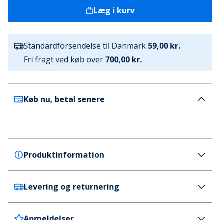
Læg i kurv
Standardforsendelse til Danmark
59,00 kr.
Fri fragt ved køb over
700,00 kr.
Køb nu, betal senere
Produktinformation
Levering og returnering
Puma
Puma Herre Orbita Laliga Pro Match Fodbold (FIFA
Kvalitet Pro) Puma White
Anmeldelser