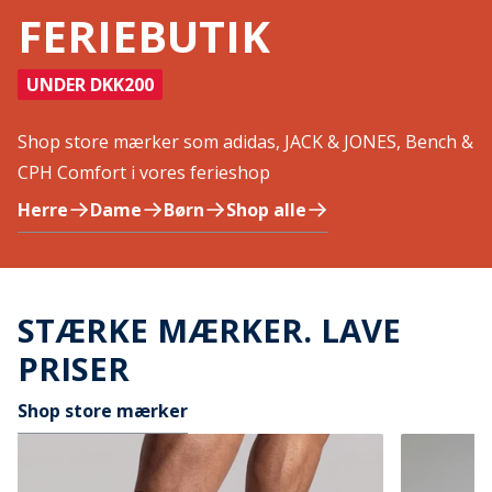
FERIEBUTIK
UNDER DKK200
Shop store mærker som adidas, JACK & JONES, Bench &
CPH Comfort i vores ferieshop
Herre
Dame
Børn
Shop alle
STÆRKE MÆRKER. LAVE
PRISER
Shop store mærker