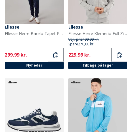
Ellesse
Ellesse
Ellesse Herre Barelo Tapet Polyester Træningsdragt Navy
Ellesse Herre Klemerio Full Zip Hættetrøje Light Grey Marl
Vejl. pris
499,99 kr.
Spare
270,00 kr.
Current
Current
299,99 kr.
229,99 kr.
Nyheder
Tilbage på lager