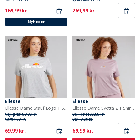
Current
Current
169,99 kr.
269,99 kr.
Nyheder
Ellesse
Ellesse
Ellesse Dame Stauf Logo T Shirt Light Grey Marl
Ellesse Dame Svetta 2 T Shirt Light Purple
Vejl. pris
199,99 kr.
Vejl. pris
199,99 kr.
Var
84,99 kr.
Var
79,99 kr.
Current
Current
69,99 kr.
69,99 kr.