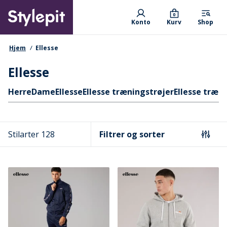
Skip
Primary departments
to
0
Konto
Kurv
Shop
main
content
navigationssti
Hjem
Ellesse
Ellesse
Hurtige links
Herre
Dame
Ellesse
Ellesse træningstrøjer
Ellesse træn
Stilarter 128
Filtrer og sorter