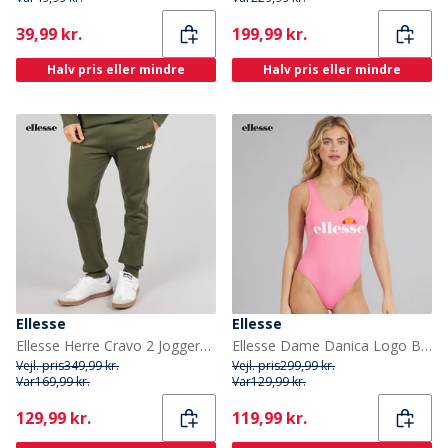
Current
Current
39,99 kr.
199,99 kr.
Halv pris eller mindre
Halv pris eller mindre
Ellesse
Ellesse
Ellesse Herre Cravo 2 Joggers Khaki
Ellesse Dame Danica Logo Badetøj Pink
Vejl. pris
349,99 kr.
Vejl. pris
299,99 kr.
Var
169,99 kr.
Var
129,99 kr.
Current
Current
129,99 kr.
119,99 kr.