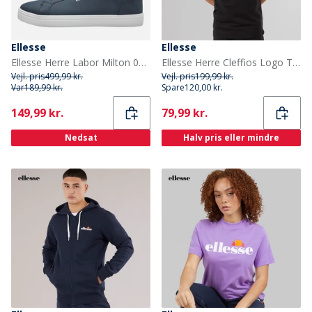
Ellesse
Ellesse
Ellesse Herre Labor Milton 002 Træningssko Navy
Ellesse Herre Cleffios Logo T-shirt Sort/Hvid
Vejl. pris
499,99 kr.
Vejl. pris
199,99 kr.
Var
189,99 kr.
Spare
120,00 kr.
Current
Current
149,99 kr.
79,99 kr.
Nedsat
Halv pris eller mindre