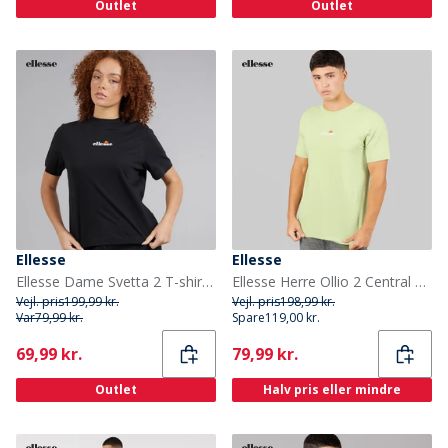
Outlet
Outlet
Ellesse
Ellesse
Ellesse Dame Svetta 2 T-shirt Sort
Ellesse Herre Ollio 2 Central Logo T Shirt Light Green
Vejl. pris
199,99 kr.
Vejl. pris
198,99 kr.
Var
79,99 kr.
Spare
119,00 kr.
Current
Current
69,99 kr.
79,99 kr.
Outlet
Halv pris eller mindre