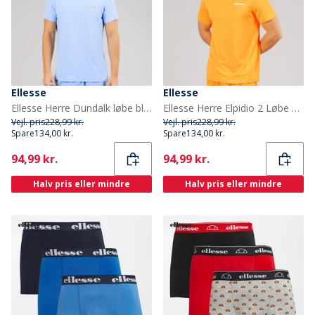
Ellesse
Ellesse
Ellesse Herre Dundalk løbe bluse Blue Marl
Ellesse Herre Elpidio 2 Løbe T-shirt Orange
Vejl. pris
228,99 kr.
Vejl. pris
228,99 kr.
Spare
134,00 kr.
Spare
134,00 kr.
Current
Current
94,99 kr.
94,99 kr.
Halv pris eller mindre
Halv pris eller mindre