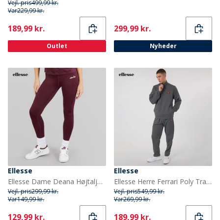
Vejl. pris
499,99 kr.
Var
229,99 kr.
Current
Current
189,99 kr.
299,99 kr.
Outlet
Nyheder
Ellesse
Ellesse
Ellesse Dame Deana Højtaljede Stramme Leggings Dark Purple
Ellesse Herre Ferrari Poly Tracksuit Mørkegrå
Vejl. pris
299,99 kr.
Vejl. pris
549,99 kr.
Var
149,99 kr.
Var
269,99 kr.
Current
Current
129,99 kr.
189,99 kr.