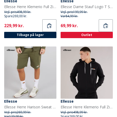
Ellesse
Ellesse
Ellesse Herre Klemerio Full Zip Hættetrøje Navy
Ellesse Dame Stauf Logo T Shirt Lilla
Vejl. pris
498,99 kr.
Vejl. pris
199,99 kr.
Spare
269,00 kr.
Var
84,99 kr.
Current
Current
229,99 kr.
69,99 kr.
Tilbage på lager
Outlet
Ellesse
Ellesse
Ellesse Herre Harison Sweat Shorts Khaki
Ellesse Herre Klemerio Full Zip Hættetrøje Sort
Vejl. pris
269,99 kr.
Vejl. pris
498,99 kr.
Var
129,99 kr.
Spare
269,00 kr.