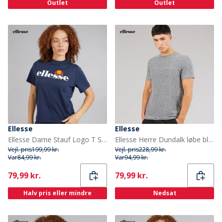
Outlet
Outlet
Ellesse
Ellesse
Ellesse Dame Stauf Logo T Shirt Navy
Ellesse Herre Dundalk løbe bluse Light Grey Marl
Vejl. pris
199,99 kr.
Vejl. pris
228,99 kr.
Var
84,99 kr.
Var
94,99 kr.
Current
Current
79,99 kr.
79,99 kr.
Halv pris eller mindre
Nedsat