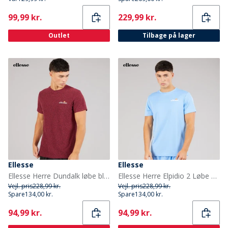
Current
Current
99,99 kr.
229,99 kr.
Outlet
Tilbage på lager
Ellesse
Ellesse
Ellesse Herre Dundalk løbe bluse Burgundy Marl
Ellesse Herre Elpidio 2 Løbe T-shirt Blå
Vejl. pris
228,99 kr.
Vejl. pris
228,99 kr.
Spare
134,00 kr.
Spare
134,00 kr.
Current
Current
94,99 kr.
94,99 kr.