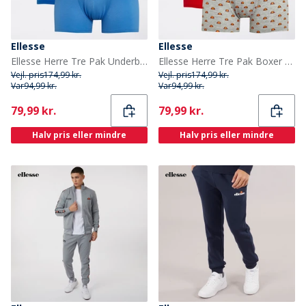
Ellesse
Ellesse
Ellesse Herre Tre Pak Underbukser Marineblå / Blå
Ellesse Herre Tre Pak Boxer Trunks Sort/Grå/Rød
Vejl. pris
174,99 kr.
Vejl. pris
174,99 kr.
Var
94,99 kr.
Var
94,99 kr.
Current
Current
79,99 kr.
79,99 kr.
Halv pris eller mindre
Halv pris eller mindre