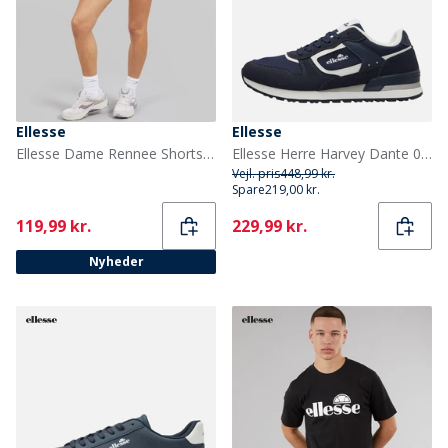
Ellesse
Ellesse
Ellesse Dame Rennee Shorts Grøn
Ellesse Herre Harvey Dante 001 Træningssko Navy
Vejl. pris
448,99 kr.
Spare
219,00 kr.
Current
Current
119,99 kr.
229,99 kr.
Nyheder