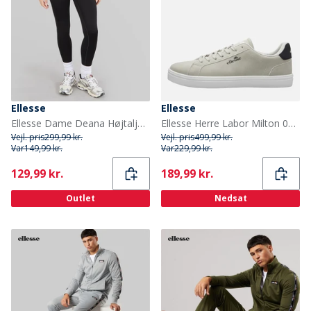
Ellesse
Ellesse
Ellesse Dame Deana Højtaljede Stramme Leggings Sort
Ellesse Herre Labor Milton 002 Træningssko Grå
Vejl. pris
299,99 kr.
Vejl. pris
499,99 kr.
Var
149,99 kr.
Var
229,99 kr.
Current
Current
129,99 kr.
189,99 kr.
Outlet
Nedsat