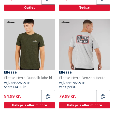
Outlet
Nedsat
Ellesse
Ellesse
Ellesse Herre Dundalk løbe bluse Khaki Marl
Ellesse Herre Benzina Heritage Bag Logo T-shirt Grey Marl
Vejl. pris
228,99 kr.
Vejl. pris
198,99 kr.
Spare
134,00 kr.
Var
99,99 kr.
Current
Current
94,99 kr.
79,99 kr.
Halv pris eller mindre
Halv pris eller mindre