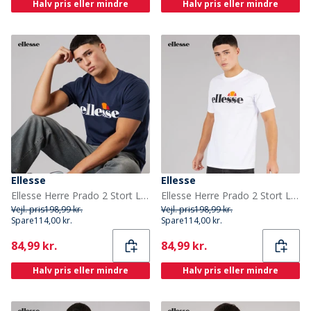
Halv pris eller mindre
Halv pris eller mindre
Ellesse
Ellesse
Ellesse Herre Prado 2 Stort Logo T Shirt Navy
Ellesse Herre Prado 2 Stort Logo T Shirt Hvid
Vejl. pris
198,99 kr.
Vejl. pris
198,99 kr.
Spare
114,00 kr.
Spare
114,00 kr.
Current
Current
84,99 kr.
84,99 kr.
Halv pris eller mindre
Halv pris eller mindre