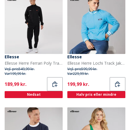
Ellesse
Ellesse
Ellesse Herre Ferrari Poly Tracksuit Sort
Ellesse Herre Lochi Track Jakke Blå
Vejl. pris
549,99 kr.
Vejl. pris
599,99 kr.
Var
199,99 kr.
Var
229,99 kr.
Current
Current
189,99 kr.
199,99 kr.
Nedsat
Halv pris eller mindre