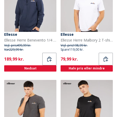
Ellesse
Ellesse
Ellesse Herre Benevento 1/4 Zip Sweatshirt Navy
Ellesse Herre Malbory 2 T-shirt med venstre brystprint Hvid
Vejl. pris
499,99 kr.
Vejl. pris
198,99 kr.
Var
229,99 kr.
Spare
119,00 kr.
Current
Current
189,99 kr.
79,99 kr.
Nedsat
Halv pris eller mindre