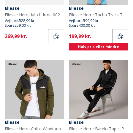
Ellesse
Ellesse
Ellesse Herre Mitch Irma 002 Træningssko Navy
Ellesse Herre Tacha Track Top Blå
Vejl. pris
528,99 kr.
Vejl. pris
599,99 kr.
Spare
259,00 kr.
Spare
400,00 kr.
Current
Current
269,99 kr.
199,99 kr.
Halv pris eller mindre
Ellesse
Ellesse
Ellesse Herre Chilte Windrunner Jakke Khaki
Ellesse Herre Barelo Tapet Polyester Træningsdragt Sort