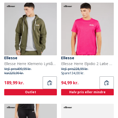
Ellesse
Ellesse
Ellesse Herre Klemerio Lynlås Hættetrøje Khaki
Ellesse Herre Elpidio 2 Løbe T-shirt Hot Pink
Vejl. pris
499,99 kr.
Vejl. pris
228,99 kr.
Var
229,99 kr.
Spare
134,00 kr.
Current
Current
189,99 kr.
94,99 kr.
Outlet
Halv pris eller mindre