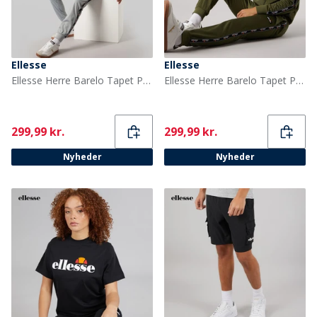
Ellesse
Ellesse
Ellesse Herre Barelo Tapet Polyester Træningsdragt Grå
Ellesse Herre Barelo Tapet Polyester Træningsdragt Khaki
Current
Current
299,99 kr.
299,99 kr.
Nyheder
Nyheder