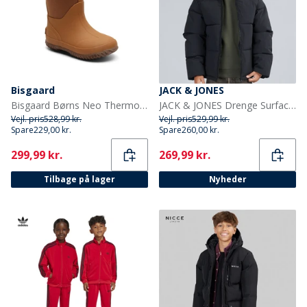
Bisgaard
JACK & JONES
Bisgaard Børns Neo Thermo Gummistøvler Kamel
JACK & JONES Drenge Surface Puffer Jakke Sort
Vejl. pris
528,99 kr.
Vejl. pris
529,99 kr.
Spare
229,00 kr.
Spare
260,00 kr.
Current
Current
299,99 kr.
269,99 kr.
Tilbage på lager
Nyheder