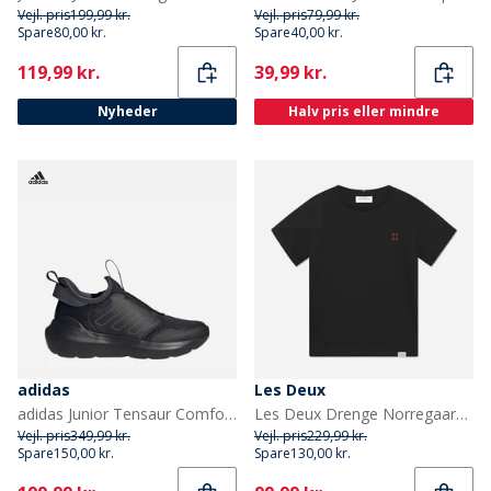
Vejl. pris
199,99 kr.
Vejl. pris
79,99 kr.
Spare
80,00 kr.
Spare
40,00 kr.
Current
Current
119,99 kr.
39,99 kr.
Nyheder
Halv pris eller mindre
adidas
Les Deux
adidas Junior Tensaur Comfort Træningssko Core Black/Grey Six/Grey Six
Les Deux Drenge Norregaard T Shirt Sort/Orange
Vejl. pris
349,99 kr.
Vejl. pris
229,99 kr.
Spare
150,00 kr.
Spare
130,00 kr.