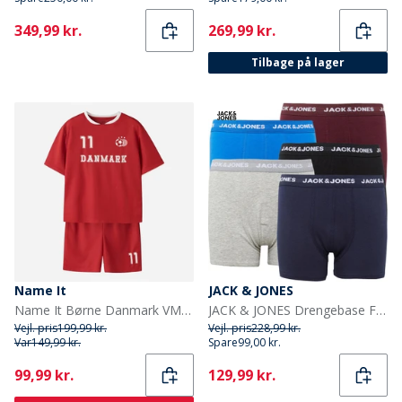
Current
Current
349,99 kr.
269,99 kr.
Tilbage på lager
Name It
JACK & JONES
Name It Børne Danmark VM Fodbold Sæt True Red Denmark
JACK & JONES Drengebase Fem-pak Underbukser Multi
Vejl. pris
199,99 kr.
Vejl. pris
228,99 kr.
Var
149,99 kr.
Spare
99,00 kr.
Current
Current
99,99 kr.
129,99 kr.