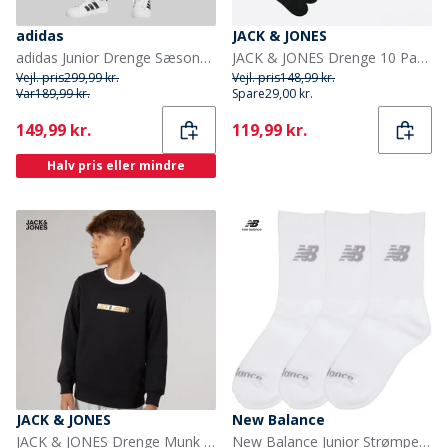
adidas
JACK & JONES
adidas Junior Drenge Sæsonens Essentielle Tiberio 3 Striber Joggebukser Drak Grey/Hvid/Wonder Sage
JACK & JONES Drenge 10 Par Regn Tennissokker Sorte
Vejl. pris
299,99 kr.
Vejl. pris
148,99 kr.
Var
189,99 kr.
Spare
29,00 kr.
Current
Current
149,99 kr.
119,99 kr.
Halv pris eller mindre
JACK & JONES
New Balance
JACK & JONES Drenge Munk Sweatshirt Sort
New Balance Junior Strømper med Polstring 3-pak Hvid