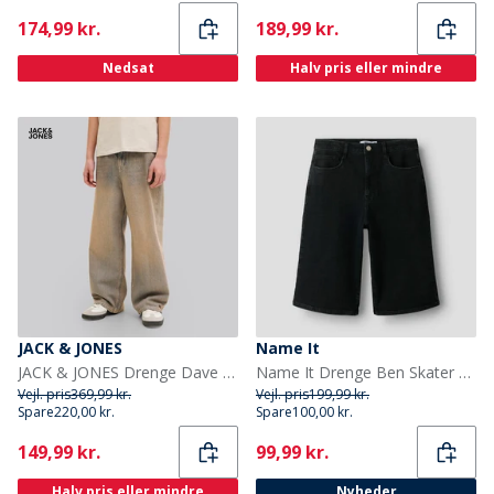
Current
Current
174,99 kr.
189,99 kr.
Nedsat
Halv pris eller mindre
JACK & JONES
Name It
JACK & JONES Drenge Dave Original St 263 Baggy Fit Jeans Blue Denim
Name It Drenge Ben Skater Denim Jorts Black Denim
Vejl. pris
369,99 kr.
Vejl. pris
199,99 kr.
Spare
220,00 kr.
Spare
100,00 kr.
Current
Current
149,99 kr.
99,99 kr.
Halv pris eller mindre
Nyheder