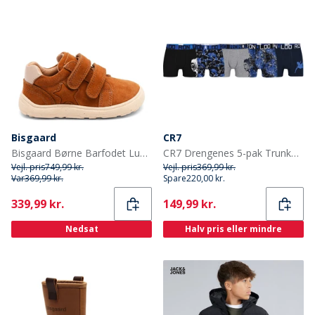
Bisgaard
CR7
Bisgaard Børne Barfodet Luna Sko Cacao
CR7 Drengenes 5-pak Trunker Multifarvet
Vejl. pris
749,99 kr.
Vejl. pris
369,99 kr.
Var
369,99 kr.
Spare
220,00 kr.
Current
Current
339,99 kr.
149,99 kr.
Nedsat
Halv pris eller mindre