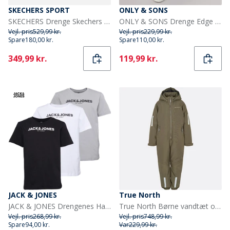
SKECHERS SPORT
ONLY & SONS
SKECHERS Drenge Skechers Tri Namics 2.0 Sneakers Sort
ONLY & SONS Drenge Edge Lige Pasform Jeans Light Grey Denim
Vejl. pris
529,99 kr.
Vejl. pris
229,99 kr.
Spare
180,00 kr.
Spare
110,00 kr.
Current
Current
349,99 kr.
119,99 kr.
JACK & JONES
True North
JACK & JONES Drengenes Harry T-shirts 3-pak Hvid/Sort/Aluminim
True North Børne vandtæt overall Oxford snefrakke tarmac
Vejl. pris
268,99 kr.
Vejl. pris
748,99 kr.
Spare
94,00 kr.
Var
229,99 kr.