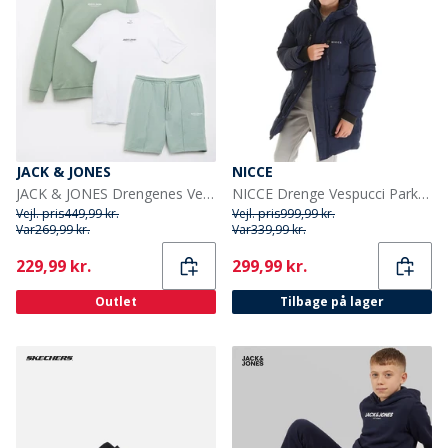
JACK & JONES
NICCE
JACK & JONES Drengenes Vesterbr Sweatshirt T-shirt Og Shorts Co-Ord Sæt Isgrøn
NICCE Drenge Vespucci Parka Blå
Vejl. pris
449,99 kr.
Vejl. pris
999,99 kr.
Var
269,99 kr.
Var
339,99 kr.
Current
Current
229,99 kr.
299,99 kr.
Outlet
Tilbage på lager