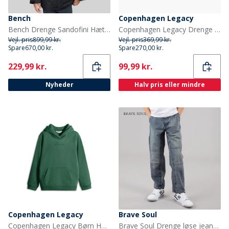
Bench
Copenhagen Legacy
Bench Drenge Sandofini Hættejakke Sort
Copenhagen Legacy Drenge lynlås hoodie Sort
Vejl. pris
899,99 kr.
Vejl. pris
369,99 kr.
Spare
670,00 kr.
Spare
270,00 kr.
Current
Current
229,99 kr.
99,99 kr.
Nyheder
Halv pris eller mindre
Copenhagen Legacy
Brave Soul
Copenhagen Legacy Børn Hættetrøjer Grøn
Brave Soul Drenge løse jeans Mid Blue