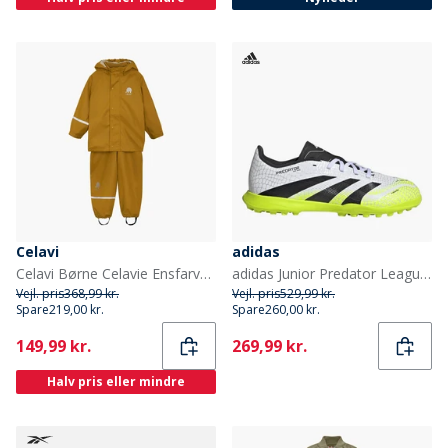
Celavi
adidas
Celavi Børne Celavie Ensfarvet PU Basis Regntøjs Sæt Buckthorn Brown
adidas Junior Predator League Radiant Blaze Pack TF Astro Fodboldstøvler Cloud White/Core Black/Lucid Lemon
Vejl. pris
368,99 kr.
Vejl. pris
529,99 kr.
Spare
219,00 kr.
Spare
260,00 kr.
Current
Current
149,99 kr.
269,99 kr.
Halv pris eller mindre