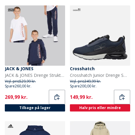
JACK & JONES
Crosshatch
JACK & JONES Drenge Struktur Tre Pak Hættetrøje T-Shirt Og Joggingbukser Sæt Marineblå Blazer
Crosshatch Junior Drenge Smitlay II sneakers Navy/Sort
Vejl. pris
529,99 kr.
Vejl. pris
349,99 kr.
Spare
260,00 kr.
Spare
200,00 kr.
Current
Current
269,99 kr.
149,99 kr.
Tilbage på lager
Halv pris eller mindre