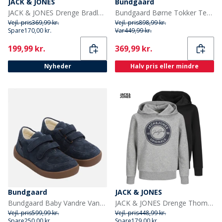
JACK & JONES
Bundgaard
JACK & JONES Drenge Bradley Let Dunjakke Sort
Bundgaard Børne Tokker Tex Støvler Flaske Grøn
Vejl. pris
369,99 kr.
Vejl. pris
898,99 kr.
Spare
170,00 kr.
Var
449,99 kr.
Current
Current
199,99 kr.
369,99 kr.
Nyheder
Halv pris eller mindre
Bundgaard
JACK & JONES
Bundgaard Baby Vandre Vandtætte Sko Navy
JACK & JONES Drenge Thomas To-Pak Hoodies Lysegrå Melange/Sort
Vejl. pris
599,99 kr.
Vejl. pris
448,99 kr.
Spare
250,00 kr.
Spare
179,00 kr.