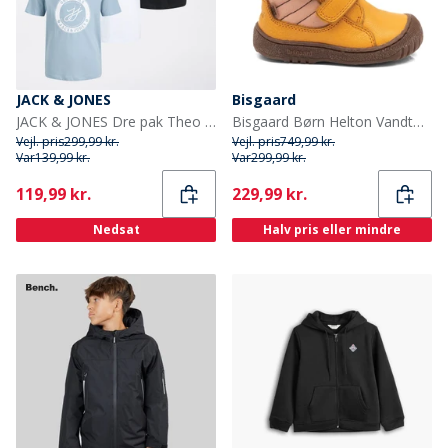
JACK & JONES
Bisgaard
JACK & JONES Dre pak Theo T-shirts til Drenge Multi
Bisgaard Børn Helton Vandtætte Tex Støvler Gul
Vejl. pris
299,99 kr.
Vejl. pris
749,99 kr.
Var
139,99 kr.
Var
299,99 kr.
Current
Current
119,99 kr.
229,99 kr.
Nedsat
Halv pris eller mindre