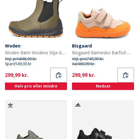
Woden
Bisgaard
Woden Børn Wodens Silja Gummistøvler 295 Dark Olive
Bisgaard Børnesko Barfod Morten Orange
Vejl. pris
848,99 kr.
Vejl. pris
749,99 kr.
Spare
549,00 kr.
Var
369,99 kr.
Current
Current
299,99 kr.
299,99 kr.
Halv pris eller mindre
Nedsat