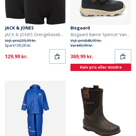
JACK & JONES
Bisgaard
JACK & JONES Drengebaseboksere 5-pak Sort
Bisgaard Børne Spencer Vandtætte Tex Støvler Navy
Vejl. pris
229,99 kr.
Vejl. pris
848,99 kr.
Spare
100,00 kr.
Var
449,99 kr.
Current
Current
129,99 kr.
369,99 kr.
Halv pris eller mindre