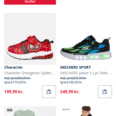
Outlet
Character
SKECHERS SPORT
Character Drengenes Spiderman Øjne Lys Op Træningssko Røde
SKECHERS Junior S Lys Fleks Glød - Dezlo Træningssko Blå/Sort/Lime
Vejl. pris
369,99 kr.
Vejl. pris
529,99 kr.
Spare
170,00 kr.
Spare
180,00 kr.
Current
Current
199,99 kr.
349,99 kr.