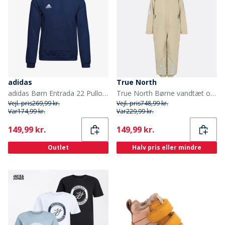
adidas
True North
adidas Børn Entrada 22 Pullover Hoodie Team Navy Blue
True North Børne vandtæt overall Oxford sne dragt sand
Vejl. pris
269,99 kr.
Vejl. pris
748,99 kr.
Var
174,99 kr.
Var
229,99 kr.
Current
Current
149,99 kr.
149,99 kr.
Outlet
Halv pris eller mindre