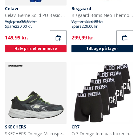
Celavi
Bisgaard
Celavi Børne Solid PU Basic Regntøj Sæt Havblå Oceanblue
Bisgaard Børns Neo Thermo Gummistøvler Sort
Vejl. pris
369,99 kr.
Vejl. pris
528,99 kr.
Spare
220,00 kr.
Spare
229,00 kr.
Current
Current
149,99 kr.
299,99 kr.
Halv pris eller mindre
Tilbage på lager
SKECHERS
CR7
SKECHERS Drenge Microspec Tread Sneakers Gray
Cr7 Drenge fem pak boxershorts sort