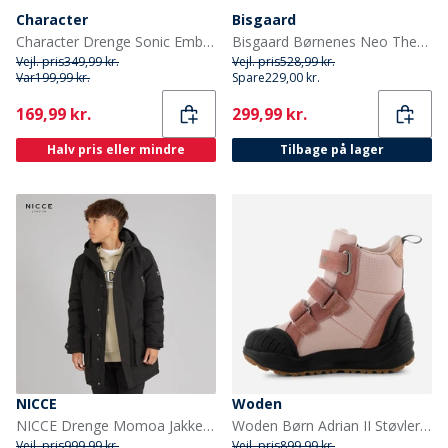
Character
Bisgaard
Character Drenge Sonic Emboss Lights Sneakers Blå/Multi
Bisgaard Børnenes Neo Thermo Gummistøvler Blå
Vejl. pris
349,99 kr.
Vejl. pris
528,99 kr.
Var
199,99 kr.
Spare
229,00 kr.
Current
Current
169,99 kr.
299,99 kr.
Halv pris eller mindre
Tilbage på lager
NICCE
Woden
NICCE Drenge Momoa Jakke Sort
Woden Børn Adrian II Støvler 849 Ballerina
Vejl. pris
999,99 kr.
Vejl. pris
899,99 kr.