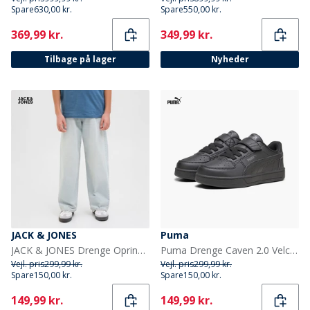
Spare
630,00 kr.
Spare
550,00 kr.
Current
Current
369,99 kr.
349,99 kr.
Tilbage på lager
Nyheder
JACK & JONES
Puma
JACK & JONES Drenge Oprindelse Vide Ben Jeans Blue Denim
Puma Drenge Caven 2.0 Velcro Træningssko Sort/Dark Grey
Vejl. pris
299,99 kr.
Vejl. pris
299,99 kr.
Spare
150,00 kr.
Spare
150,00 kr.
Current
Current
149,99 kr.
149,99 kr.