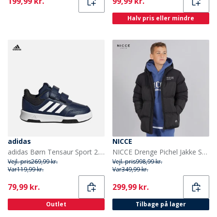
Current
Current
199,99 kr.
99,99 kr.
Halv pris eller mindre
adidas
NICCE
adidas Børn Tensaur Sport 2.0 Træningssko Dark Blue/Footwear White/Core Black
NICCE Drenge Pichel Jakke Sort
Vejl. pris
269,99 kr.
Vejl. pris
998,99 kr.
Var
119,99 kr.
Var
349,99 kr.
Current
Current
79,99 kr.
299,99 kr.
Outlet
Tilbage på lager