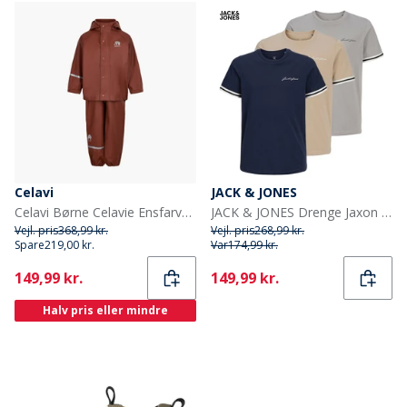
Celavi
JACK & JONES
Celavi Børne Celavie Ensfarvet PU Basis Regntøjs Sæt Tortoise Shell
JACK & JONES Drenge Jaxon T-shirts Flerfarvet
Vejl. pris
368,99 kr.
Vejl. pris
268,99 kr.
Spare
219,00 kr.
Var
174,99 kr.
Current
Current
149,99 kr.
149,99 kr.
Halv pris eller mindre