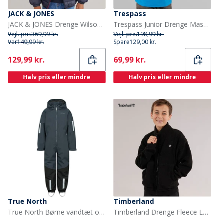
JACK & JONES
Trespass
JACK & JONES Drenge Wilson Puffer Jakke Navy Blazer
Trespass Junior Drenge Masonville 1/2 Lynlås Mikro Fleece Kobolt
Vejl. pris
369,99 kr.
Vejl. pris
198,99 kr.
Var
149,99 kr.
Spare
129,00 kr.
Current
Current
129,99 kr.
69,99 kr.
Halv pris eller mindre
Halv pris eller mindre
True North
Timberland
True North Børne vandtæt overtræksdragt Oxford snefrak nattehimmel
Timberland Drenge Fleece Lynlås Gennem Sort