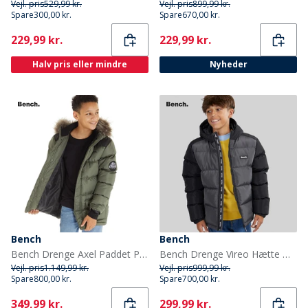
Vejl. pris
529,99 kr.
Vejl. pris
899,99 kr.
Spare
300,00 kr.
Spare
670,00 kr.
Current
Current
229,99 kr.
229,99 kr.
Halv pris eller mindre
Nyheder
Bench
Bench
Bench Drenge Axel Paddet Parka Khaki
Bench Drenge Vireo Hætte Dunjakke Dark Grey/Sort
Vejl. pris
1.149,99 kr.
Vejl. pris
999,99 kr.
Spare
800,00 kr.
Spare
700,00 kr.
Current
Current
349,99 kr.
299,99 kr.