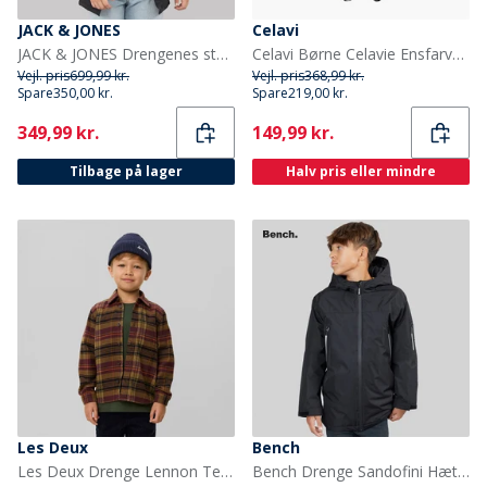
JACK & JONES
Celavi
JACK & JONES Drengenes store parka med aftagelig pels Sort
Celavi Børne Celavie Ensfarvet PU Basis Regntøjs Sæt Buckthorn Brown
Vejl. pris
699,99 kr.
Vejl. pris
368,99 kr.
Spare
350,00 kr.
Spare
219,00 kr.
Current
Current
349,99 kr.
149,99 kr.
Tilbage på lager
Halv pris eller mindre
Les Deux
Bench
Les Deux Drenge Lennon Tern Overshirt Fudge
Bench Drenge Sandofini Hættejakke Sort