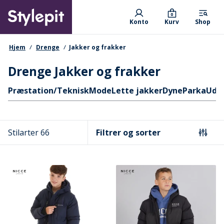
Skip
Primary departments
to
0
Konto
Kurv
Shop
main
content
navigationssti
Hjem
Drenge
Jakker og frakker
Drenge Jakker og frakker
Hurtige links
Præstation/Teknisk
Mode
Lette jakker
Dyne
Parka
Ude
Stilarter 66
Filtrer og sorter