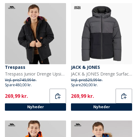
Trespass
JACK & JONES
Trespass Junior Drenge Upsider Isoleret Vandtæt Parka Sort
JACK & JONES Drenge Surface Puffer Jakke Asphalt/Sort
Vejl. pris
749,99 kr.
Vejl. pris
529,99 kr.
Spare
480,00 kr.
Spare
260,00 kr.
Current
Current
269,99 kr.
269,99 kr.
Nyheder
Nyheder