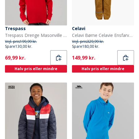
Trespass
Celavi
Trespass Drenge Masonville Fleece Rød
Celavi Børne Celavie Ensfarvet Basis Termosæt Buckthorn Brown
Vejl. pris
199,99 kr.
Vejl. pris
329,99 kr.
Spare
130,00 kr.
Spare
180,00 kr.
Current
Current
69,99 kr.
149,99 kr.
Halv pris eller mindre
Halv pris eller mindre