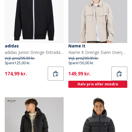
adidas
Name It
adidas Junior Drenge Entrada 22 præsentationsjakke Sort
Name It Drenge Darin Overjakke Chateau Gray
Vejl. pris
299,99 kr.
Vejl. pris
299,99 kr.
Spare
125,00 kr.
Spare
150,00 kr.
Current
Current
174,99 kr.
149,99 kr.
Halv pris eller mindre