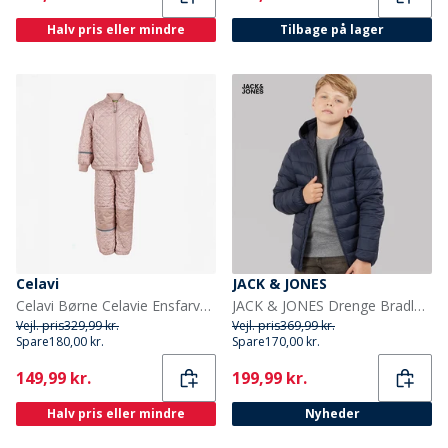
Halv pris eller mindre
Tilbage på lager
Celavi
JACK & JONES
Celavi Børne Celavie Ensfarvet Basis Termosæt Misty Rose
JACK & JONES Drenge Bradley Let Dunjakke Sky Captain
Vejl. pris
329,99 kr.
Vejl. pris
369,99 kr.
Spare
180,00 kr.
Spare
170,00 kr.
Current
Current
149,99 kr.
199,99 kr.
Halv pris eller mindre
Nyheder