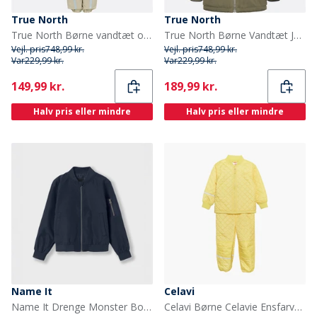
True North
True North
True North Børne vandtæt overall Oxford sne dragt sand
True North Børne Vandtæt Jakke Tarmac
Vejl. pris
748,99 kr.
Vejl. pris
748,99 kr.
Var
229,99 kr.
Var
229,99 kr.
Current
Current
149,99 kr.
189,99 kr.
Halv pris eller mindre
Halv pris eller mindre
Name It
Celavi
Name It Drenge Monster Bomber Jakke Navy Blazer
Celavi Børne Celavie Ensfarvet Basis Termosæt Sundress