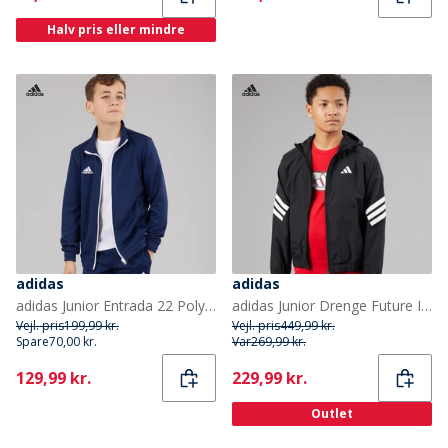
Halv pris eller mindre
adidas
adidas
adidas Junior Entrada 22 Poly Træningsjakke Team Navy Blue
adidas Junior Drenge Future Icons 3 striber vævet træningsjakke Sort/Hvid
Vejl. pris
199,99 kr.
Vejl. pris
449,99 kr.
Spare
70,00 kr.
Var
269,99 kr.
Current
Current
129,99 kr.
229,99 kr.
Outlet