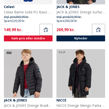
Celavi
JACK & JONES
Celavi Børne Solid PU Basic Regntøj Sæt Havblå Oceanblue
JACK & JONES Drenge Surface Puffer Jakke Sort
Vejl. pris
369,99 kr.
Vejl. pris
529,99 kr.
Spare
220,00 kr.
Spare
260,00 kr.
Current
Current
149,99 kr.
269,99 kr.
Halv pris eller mindre
Nyheder
JACK & JONES
NICCE
JACK & JONES Drenge Bradley Let Dunjakke Sort
NICCE Drenge Merigo Parka Jakke Sort