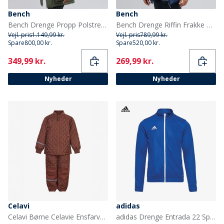
Bench
Bench
Bench Drenge Propp Polstret Parka Frakke Khaki
Bench Drenge Riffin Frakke Navy
Vejl. pris
1.149,99 kr.
Vejl. pris
789,99 kr.
Spare
800,00 kr.
Spare
520,00 kr.
Current
Current
349,99 kr.
269,99 kr.
Nyheder
Nyheder
Celavi
adidas
Celavi Børne Celavie Ensfarvet Basis Termosæt Tortoise Shell
adidas Drenge Entrada 22 Sportjakker Kongeblå