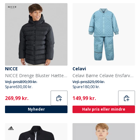
NICCE
Celavi
NICCE Drenge Bluster Hætte Polstret Jakke Sort
Celavi Børne Celavie Ensfarvet Basis Termosæt Cerulean
Vejl. pris
899,99 kr.
Vejl. pris
329,99 kr.
Spare
630,00 kr.
Spare
180,00 kr.
Current
Current
269,99 kr.
149,99 kr.
Nyheder
Halv pris eller mindre