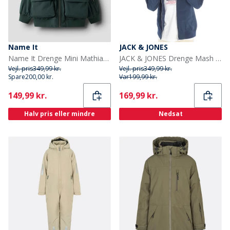
Name It
JACK & JONES
Name It Drenge Mini Mathias Bomber Jakke Green Gables
JACK & JONES Drenge Mash Bomberjakke Blå Blazer
Vejl. pris
349,99 kr.
Vejl. pris
349,99 kr.
Spare
200,00 kr.
Var
199,99 kr.
Current
Current
149,99 kr.
169,99 kr.
Halv pris eller mindre
Nedsat