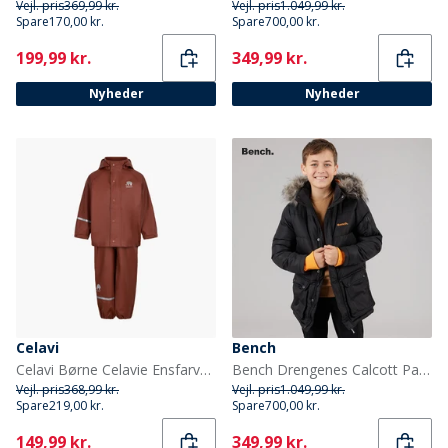
Vejl. pris
369,99 kr.
Vejl. pris
1.049,99 kr.
Spare
170,00 kr.
Spare
700,00 kr.
Current
Current
199,99 kr.
349,99 kr.
Nyheder
Nyheder
Celavi
Bench
Celavi Børne Celavie Ensfarvet PU Basis Regntøjs Sæt Tortoise Shell
Bench Drengenes Calcott Parka Jakke Sort
Vejl. pris
368,99 kr.
Vejl. pris
1.049,99 kr.
Spare
219,00 kr.
Spare
700,00 kr.
Current
Current
149,99 kr.
349,99 kr.