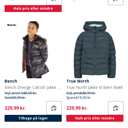
Halv pris eller mindre
Bench
True North
Bench Drenge Calcott Jakke Sort Digi Camo
True North Jakke til Børn Blæk
Vejl. pris
1.048,99 kr.
Vejl. pris
848,99 kr.
Var
269,99 kr.
Spare
619,00 kr.
Current
Current
229,99 kr.
229,99 kr.
Tilbage på lager
Halv pris eller mindre