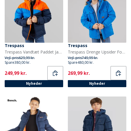
Trespass
Trespass
Trespass Vandtæt Paddet Jakke med Hætte til Junior Drenge Blå/Rød/Blå
Trespass Drenge Upsider Foret Vandtæt Parka Blå
Vejl. pris
629,99 kr.
Vejl. pris
749,99 kr.
Spare
380,00 kr.
Spare
480,00 kr.
Current
Current
249,99 kr.
269,99 kr.
Nyheder
Nyheder