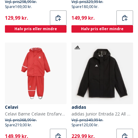
Vejl. pris
298,99 kr.
Vejl. pris
329,99 kr.
Spare
169,00 kr.
Spare
180,00 kr.
Current
Current
129,99 kr.
149,99 kr.
Halv pris eller mindre
Halv pris eller mindre
Celavi
adidas
Celavi Børne Celavie Ensfarvet PU Basis Regntøjs Sæt Baked Apple
adidas Junior Entrada 22 All Weather Jakke Sort
Vejl. pris
368,99 kr.
Vejl. pris
349,99 kr.
Spare
219,00 kr.
Spare
120,00 kr.
Current
Current
149,99 kr.
229,99 kr.