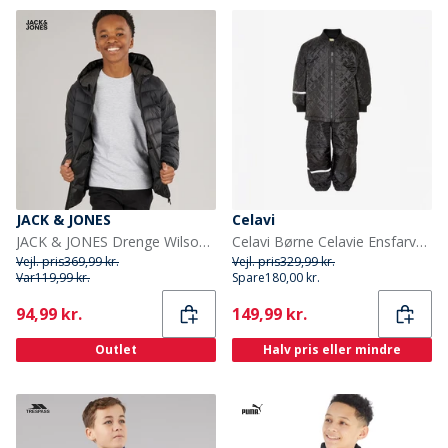
JACK & JONES
Celavi
JACK & JONES Drenge Wilson Puffer Jakke Sort
Celavi Børne Celavie Ensfarvet Basis Termosæt Sort
Vejl. pris
369,99 kr.
Vejl. pris
329,99 kr.
Var
119,99 kr.
Spare
180,00 kr.
Current
Current
94,99 kr.
149,99 kr.
Outlet
Halv pris eller mindre