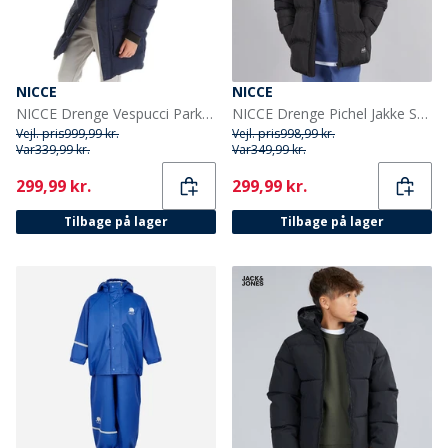
NICCE
NICCE
NICCE Drenge Vespucci Parka Blå
NICCE Drenge Pichel Jakke Sort
Vejl. pris
999,99 kr.
Vejl. pris
998,99 kr.
Var
339,99 kr.
Var
349,99 kr.
Current
Current
299,99 kr.
299,99 kr.
Tilbage på lager
Tilbage på lager