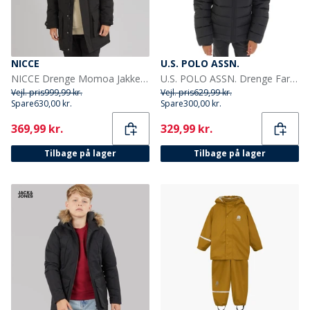
NICCE
U.S. POLO ASSN.
NICCE Drenge Momoa Jakke Sort
U.S. POLO ASSN. Drenge Farveblok Åg Pufferjakke Sort
Vejl. pris
999,99 kr.
Vejl. pris
629,99 kr.
Spare
630,00 kr.
Spare
300,00 kr.
Current
Current
369,99 kr.
329,99 kr.
Tilbage på lager
Tilbage på lager