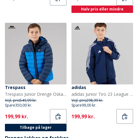
Halv pris eller mindre
Trespass
adidas
Trespass Junior Drenge Oskar Vatteret Hættejakke Navy / Blå
adidas Junior Tiro 23 League Vindjakke Team Navy Blue
Vejl. pris
549,99 kr.
Vejl. pris
298,99 kr.
Spare
350,00 kr.
Spare
99,00 kr.
Current
Current
199,99 kr.
199,99 kr.
Tilbage på lager