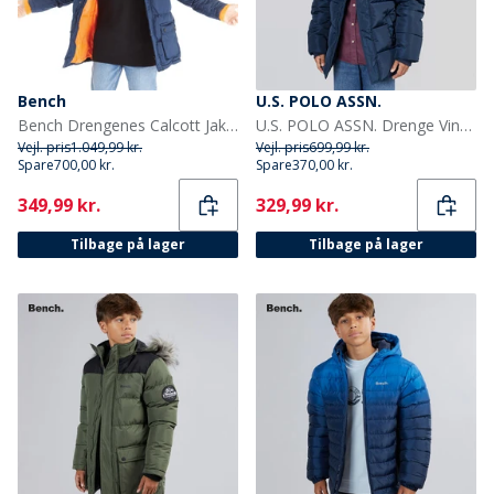
Bench
U.S. POLO ASSN.
Bench Drengenes Calcott Jakke Blå
U.S. POLO ASSN. Drenge Vinterjakke Blå
Vejl. pris
1.049,99 kr.
Vejl. pris
699,99 kr.
Spare
700,00 kr.
Spare
370,00 kr.
Current
Current
349,99 kr.
329,99 kr.
Tilbage på lager
Tilbage på lager