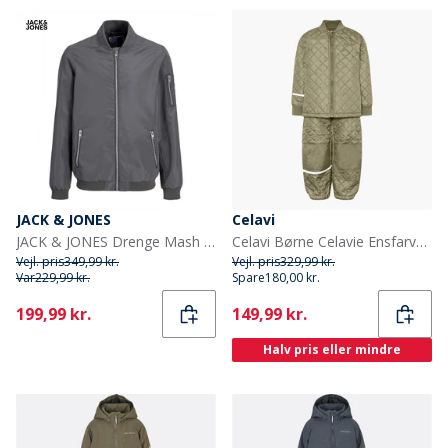
JACK & JONES
Celavi
JACK & JONES Drenge Mash Bomber Castlerock
Celavi Børne Celavie Ensfarvet Basis Termosæt Khaki
Vejl. pris
349,99 kr.
Vejl. pris
329,99 kr.
Var
229,99 kr.
Spare
180,00 kr.
Current
Current
199,99 kr.
149,99 kr.
Halv pris eller mindre