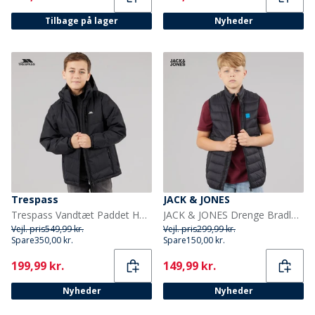
Tilbage på lager
Nyheder
Trespass
JACK & JONES
Trespass Vandtæt Paddet Hættejakke til Drenge Figo Sort
JACK & JONES Drenge Bradley Let Varmvest Sort
Vejl. pris
549,99 kr.
Vejl. pris
299,99 kr.
Spare
350,00 kr.
Spare
150,00 kr.
Current
Current
199,99 kr.
149,99 kr.
Nyheder
Nyheder