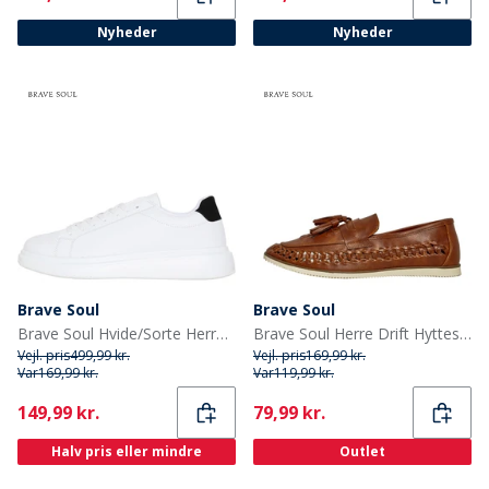
Nyheder
Nyheder
Brave Soul
Brave Soul
Brave Soul Hvide/Sorte Herre Royal Sneakers
Brave Soul Herre Drift Hyttesko Brun
Vejl. pris
499,99 kr.
Vejl. pris
169,99 kr.
Var
169,99 kr.
Var
119,99 kr.
Current
Current
149,99 kr.
79,99 kr.
Halv pris eller mindre
Outlet