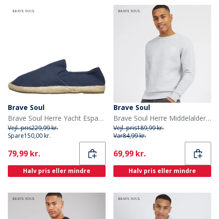
Brave Soul
Brave Soul
Brave Soul Herre Yacht Espadriller Marineblå
Brave Soul Herre Middelalder Crew Neck Sweatshirt Lysegrå Melange/Hvid
Vejl. pris
229,99 kr.
Vejl. pris
189,99 kr.
Spare
150,00 kr.
Var
84,99 kr.
Current
Current
79,99 kr.
69,99 kr.
Halv pris eller mindre
Halv pris eller mindre