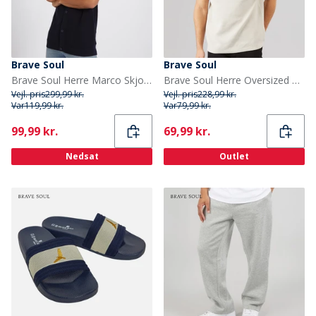
Brave Soul
Brave Soul
Brave Soul Herre Marco Skjorter med korte ærmer Flade
Brave Soul Herre Oversized Fit Standall T-Shirt Lys Taupe
Vejl. pris
299,99 kr.
Vejl. pris
228,99 kr.
Var
119,99 kr.
Var
79,99 kr.
Current
Current
99,99 kr.
69,99 kr.
Nedsat
Outlet