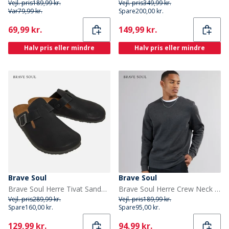
Vejl. pris
189,99 kr.
Vejl. pris
349,99 kr.
Var
79,99 kr.
Spare
200,00 kr.
Current
Current
69,99 kr.
149,99 kr.
Halv pris eller mindre
Halv pris eller mindre
Brave Soul
Brave Soul
Brave Soul Herre Tivat Sandaler Sort
Brave Soul Herre Crew Neck Sweatshirt Mørk Antracit Melange
Vejl. pris
289,99 kr.
Vejl. pris
189,99 kr.
Spare
160,00 kr.
Spare
95,00 kr.
Current
Current
129,99 kr.
94,99 kr.