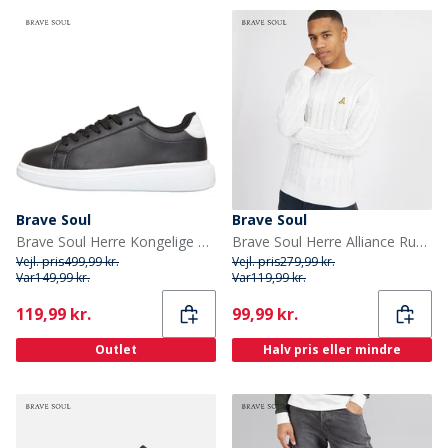
Brave Soul
Brave Soul
Brave Soul Herre Kongelige Sneakers Sort/Hvid
Brave Soul Herre Alliance Rundhals Trøje Vintage Hvid
Vejl. pris
499,99 kr.
Vejl. pris
279,99 kr.
Var
149,99 kr.
Var
119,99 kr.
Current
Current
119,99 kr.
99,99 kr.
Outlet
Halv pris eller mindre