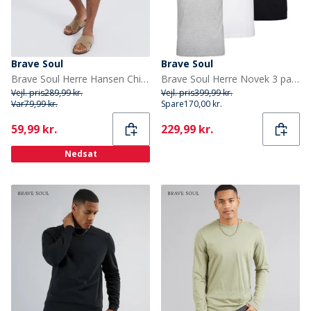
Brave Soul
Brave Soul
Brave Soul Herre Hansen Chino Shorts Salvie
Brave Soul Herre Novek 3 pak polo shirts Sort/Hvid/Grå
Vejl. pris
289,99 kr.
Vejl. pris
399,99 kr.
Var
79,99 kr.
Spare
170,00 kr.
Current
Current
59,99 kr.
229,99 kr.
Nedsat