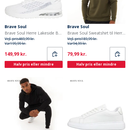
Brave Soul
Brave Soul
Brave Soul Herre Lakeside Bubble Sneakers Hvid
Brave Soul Sweatshirt til Herre Khaki Retina
Vejl. pris
469,99 kr.
Vejl. pris
189,99 kr.
Var
199,99 kr.
Var
94,99 kr.
Current
Current
149,99 kr.
79,99 kr.
Halv pris eller mindre
Halv pris eller mindre