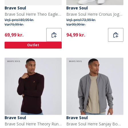
Brave Soul
Brave Soul
Brave Soul Herre Theo Eagle Slides Blå/Hvid
Brave Soul Herre Cronus Joggingbukser Grå
Vejl. pris
189,99 kr.
Vejl. pris
173,99 kr.
Var
79,99 kr.
Var
99,99 kr.
Current
Current
69,99 kr.
94,99 kr.
Outlet
Brave Soul
Brave Soul
Brave Soul Herre Theory Rundhals Trøje Blodrød
Brave Soul Herre Sanjay Bomberjakke Lysegrå