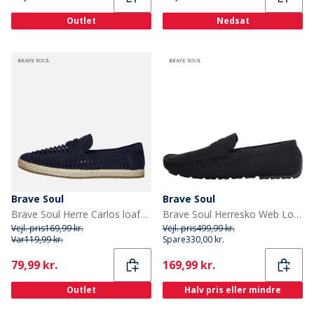
Outlet
Nedsat
Brave Soul
Brave Soul
Brave Soul Herre Carlos loafers Navy
Brave Soul Herresko Web Loafers Sort
Vejl. pris
169,99 kr.
Vejl. pris
499,99 kr.
Var
119,99 kr.
Spare
330,00 kr.
Current
Current
79,99 kr.
169,99 kr.
Outlet
Halv pris eller mindre