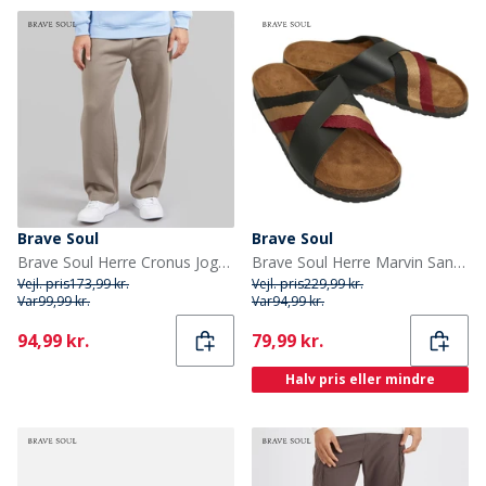
Brave Soul
Brave Soul
Brave Soul Herre Cronus Joggingbukser Brun
Brave Soul Herre Marvin Sandaler Sort
Vejl. pris
173,99 kr.
Vejl. pris
229,99 kr.
Var
99,99 kr.
Var
94,99 kr.
Current
Current
94,99 kr.
79,99 kr.
Halv pris eller mindre