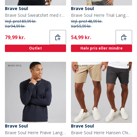
Brave Soul
Brave Soul
Brave Soul Sweatshirt med rund hals i sort til herre
Brave Soul Herre Trial Langærmet Top støvet grøn
Vejl. pris
189,99 kr.
Vejl. pris
148,99 kr.
Var
94,99 kr.
Var
59,99 kr.
Current
Current
79,99 kr.
54,99 kr.
Outlet
Halv pris eller mindre
Brave Soul
Brave Soul
Brave Soul Herre Prøve Langærmet Top Marineblå
Brave Soul Herre Hansen Chino Shorts Topak Dark Navy/Stone