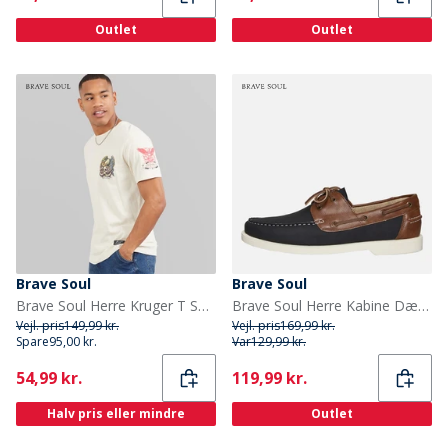
Outlet
Outlet
Brave Soul
Brave Soul
Brave Soul Herre Kruger T Shirt Plaster/Multi Colour Print
Brave Soul Herre Kabine Dæk Sko Navy/Tan
Vejl. pris
149,99 kr.
Vejl. pris
169,99 kr.
Spare
95,00 kr.
Var
129,99 kr.
Current
Current
54,99 kr.
119,99 kr.
Halv pris eller mindre
Outlet