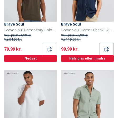
Brave Soul
Brave Soul
Brave Soul Herre Story Polo Khaki
Brave Soul Herre Eubank Skjorte Blå
Vejl. pris
174,99 kr.
Vejl. pris
278,99 kr.
Var
94,99 kr.
Var
119,99 kr.
Current
Current
79,99 kr.
99,99 kr.
Nedsat
Halv pris eller mindre