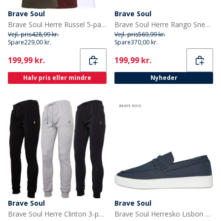
Brave Soul
Brave Soul
Brave Soul Herre Russel 5-pak T-shirts Sort/Hvid/Blå/Khaki/Burgunder
Brave Soul Herre Rango Sneakers Flerfarvet
Vejl. pris
428,99 kr.
Vejl. pris
569,99 kr.
Spare
229,00 kr.
Spare
370,00 kr.
Current
Current
199,99 kr.
199,99 kr.
Halv pris eller mindre
Nyheder
Brave Soul
Brave Soul
Brave Soul Herre Clinton 3-pak Joggingbukser Sort/Grå/Blå
Brave Soul Herresko Lisbon Loafers Blå