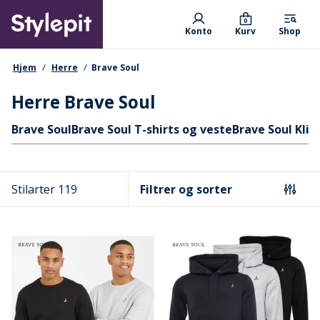
Skip
Primary departments
to
0
Konto
Kurv
Shop
main
content
navigationssti
Hjem
Herre
Brave Soul
Herre Brave Soul
Hurtige links
Brave Soul
Brave Soul T-shirts og veste
Brave Soul Klip
Stilarter 119
Filtrer og sorter