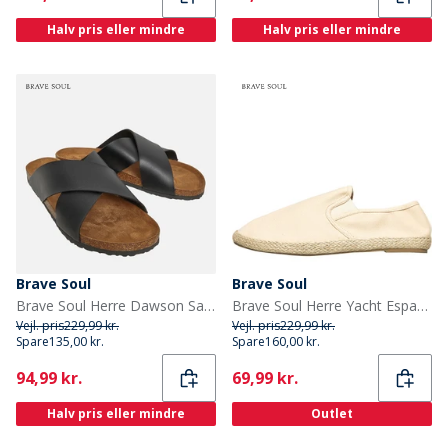
Halv pris eller mindre
Halv pris eller mindre
Brave Soul
Brave Soul
Brave Soul Herre Dawson Sandaler Sort
Brave Soul Herre Yacht Espadriller Beige
Vejl. pris
229,99 kr.
Vejl. pris
229,99 kr.
Spare
135,00 kr.
Spare
160,00 kr.
Current
Current
94,99 kr.
69,99 kr.
Halv pris eller mindre
Outlet