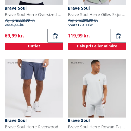
Brave Soul
Brave Soul
Brave Soul Herre Oversized Fit Miska T-shirt Creme
Brave Soul Herre Gilles Skjorter med korte ærmer Grøn
Vejl. pris
228,99 kr.
Vejl. pris
298,99 kr.
Var
79,99 kr.
Spare
179,00 kr.
Current
Current
69,99 kr.
119,99 kr.
Outlet
Halv pris eller mindre
Brave Soul
Brave Soul
Brave Soul Herre Riverwood Cargo shorts Marineblå
Brave Soul Herre Rowan T-shirt Og Shorts Sæt Baby Blue/Light Grey Marl