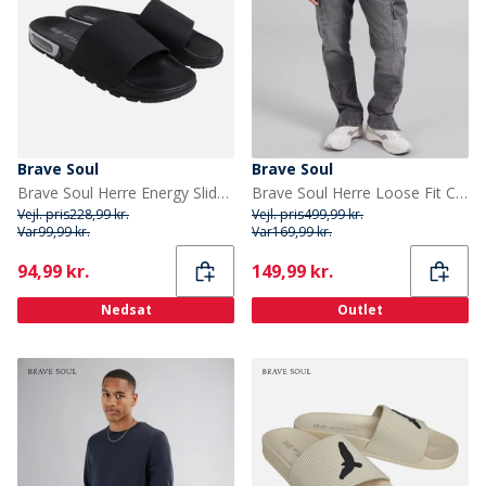
Brave Soul
Brave Soul
Brave Soul Herre Energy Slider Sort
Brave Soul Herre Loose Fit Cargo Jeans Grå
Vejl. pris
228,99 kr.
Vejl. pris
499,99 kr.
Var
99,99 kr.
Var
169,99 kr.
Current
Current
94,99 kr.
149,99 kr.
Nedsat
Outlet