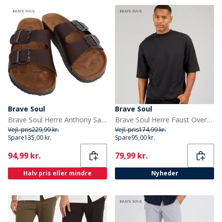
Brave Soul
Brave Soul
Brave Soul Herre Anthony Sandaler Brun
Brave Soul Herre Faust Oversized T-Shirt Jet Black
Vejl. pris
229,99 kr.
Vejl. pris
174,99 kr.
Spare
135,00 kr.
Spare
95,00 kr.
Current
Current
94,99 kr.
79,99 kr.
Halv pris eller mindre
Nyheder