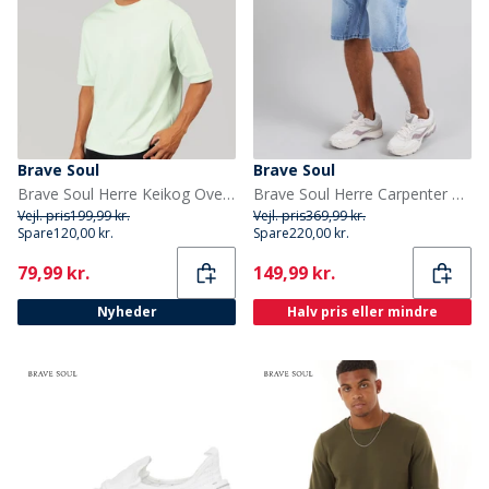
Brave Soul
Brave Soul
Brave Soul Herre Keikog Oversized T-shirt Washed Mint
Brave Soul Herre Carpenter Shorts med Løst Fit Light Blue
Vejl. pris
199,99 kr.
Vejl. pris
369,99 kr.
Spare
120,00 kr.
Spare
220,00 kr.
Current
Current
79,99 kr.
149,99 kr.
Nyheder
Halv pris eller mindre