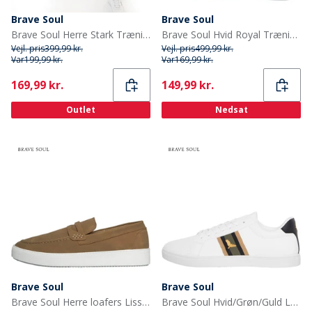
Brave Soul
Brave Soul
Brave Soul Herre Stark Træningssæt Sort
Brave Soul Hvid Royal Træningssko til herre
Vejl. pris
399,99 kr.
Vejl. pris
499,99 kr.
Var
199,99 kr.
Var
169,99 kr.
Current
Current
169,99 kr.
149,99 kr.
Outlet
Nedsat
Brave Soul
Brave Soul
Brave Soul Herre loafers Lissabon ørken taupe
Brave Soul Hvid/Grøn/Guld Louie Eagle PU Pumps til herre