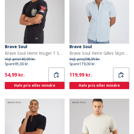
Brave Soul
Brave Soul
Brave Soul Herre Kruger T Shirt Jet Black/Multi Colour Print
Brave Soul Herre Gilles Skjorter med korte ærmer Babyblå
Vejl. pris
149,99 kr.
Vejl. pris
298,99 kr.
Spare
95,00 kr.
Spare
179,00 kr.
Current
Current
54,99 kr.
119,99 kr.
Halv pris eller mindre
Halv pris eller mindre