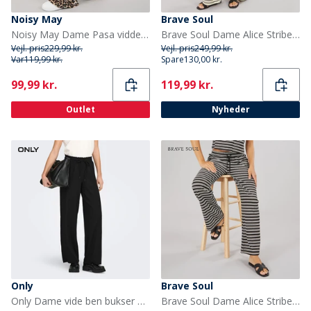
Noisy May
Brave Soul
Noisy May Dame Pasa vidde bukser Sort
Brave Soul Dame Alice Stribede Bukser Cream/Sort
Vejl. pris
229,99 kr.
Vejl. pris
249,99 kr.
Var
119,99 kr.
Spare
130,00 kr.
Current
Current
99,99 kr.
119,99 kr.
Outlet
Nyheder
Only
Brave Soul
Only Dame vide ben bukser Sort
Brave Soul Dame Alice Stribede Bukser Sort/Cream