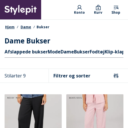
Skip
Primary departments
to
0
Konto
Kurv
Shop
main
content
navigationssti
Hjem
Dame
Bukser
Dame Bukser
Hurtige links
Afslappede bukser
Mode
Dame
Bukser
Fodtøj
Klip-klap
Stilarter 9
Filtrer og sorter