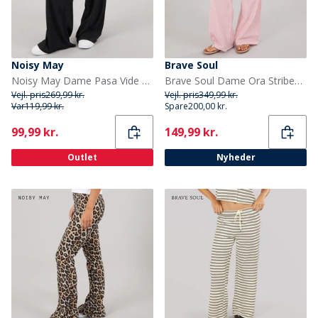
Noisy May
Brave Soul
Noisy May Dame Pasa Vide Ben Bukser Sort
Brave Soul Dame Ora Stribede Bukser Rød/Hvid
Vejl. pris
269,99 kr.
Vejl. pris
349,99 kr.
Var
119,99 kr.
Spare
200,00 kr.
Current
Current
99,99 kr.
149,99 kr.
Outlet
Nyheder