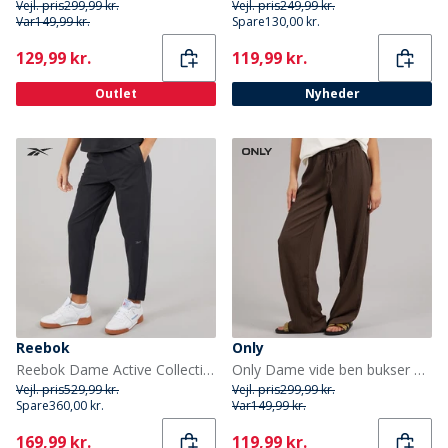
Vejl. pris
299,99 kr.
Vejl. pris
249,99 kr.
Var
149,99 kr.
Spare
130,00 kr.
Current
Current
129,99 kr.
119,99 kr.
Outlet
Nyheder
Reebok
Only
Reebok Dame Active Collective Skystretch Vævede Bukser Sort
Only Dame vide ben bukser Chocolate Brown
Vejl. pris
529,99 kr.
Vejl. pris
299,99 kr.
Spare
360,00 kr.
Var
149,99 kr.
Current
Current
169,99 kr.
119,99 kr.