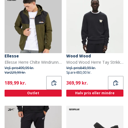
Ellesse
Wood Wood
Ellesse Herre Chilte Windrunner Jakke Khaki
Wood Wood Herre Tay Strikket Trøje Pirate Black
Vejl. pris
499,99 kr.
Vejl. pris
849,99 kr.
Var
229,99 kr.
Spare
480,00 kr.
Current
Current
189,99 kr.
369,99 kr.
Outlet
Halv pris eller mindre