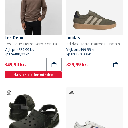
Les Deux
adidas
Les Deux Herre Kern Kontrast Quarter Zip Sweatshirt Mountain Grey Brown
adidas Herre Barreda Træningssko Olive Strata/Wonder Beige/Gum
Vejl. pris
829,99 kr.
Vejl. pris
499,99 kr.
Spare
480,00 kr.
Spare
170,00 kr.
Current
Current
349,99 kr.
329,99 kr.
Halv pris eller mindre