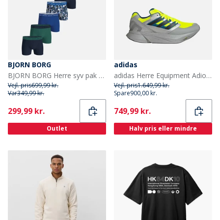
BJORN BORG
adidas
BJORN BORG Herre syv pak bomuld stretch boxers Multipack 3
adidas Herre Equipment Adios Pro Træningssko Solar Yellow/Core Black/Silver Metallic
Vejl. pris
699,99 kr.
Vejl. pris
1.649,99 kr.
Var
349,99 kr.
Spare
900,00 kr.
Current
Current
299,99 kr.
749,99 kr.
Outlet
Halv pris eller mindre