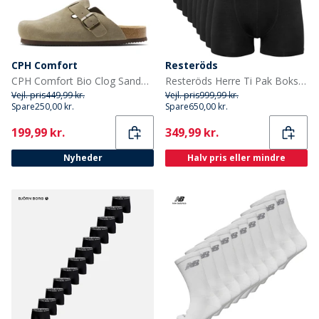
CPH Comfort
Resteröds
CPH Comfort Bio Clog Sandaler af ruskind Taupe
Resteröds Herre Ti Pak Boksershorts Sort
Vejl. pris
449,99 kr.
Vejl. pris
999,99 kr.
Spare
250,00 kr.
Spare
650,00 kr.
Current
Current
199,99 kr.
349,99 kr.
Nyheder
Halv pris eller mindre