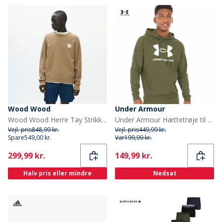
Wood Wood
Under Armour
Wood Wood Herre Tay Strikket Sweater Ermine
Under Armour Hættetrøje til Herre UA Rival Fleece Logo Marine OD Grøn/Hvid
Vejl. pris
848,99 kr.
Vejl. pris
449,99 kr.
Spare
549,00 kr.
Var
199,99 kr.
Current
Current
299,99 kr.
149,99 kr.
Halv pris eller mindre
Nedsat