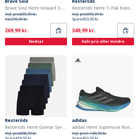
Brave Soul
Resteröds
Brave Soul Herre Howard 3-pak Hoodies Sort/Grå/Blå
Resteröds Herre Ti Pak Boksershorts Multifarvet
Vejl. pris
699,99 kr.
Vejl. pris
999,99 kr.
Var
299,99 kr.
Spare
650,00 kr.
Current
Current
269,99 kr.
349,99 kr.
Nedsat
Halv pris eller mindre
Resteröds
adidas
Resteröds Herre Gunnar Syv Pak Boxer Shorts Multicolour
adidas Herre Supernova Rise 2 Neutrale Løbesko Core Black/Iron Metallic/Glory Green
Vejl. pris
698,99 kr.
Vejl. pris
1.149,99 kr.
Spare
429,00 kr.
Spare
450,00 kr.