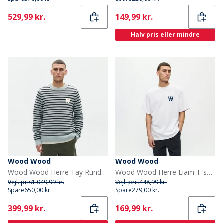
Current
Current
529,99 kr.
149,99 kr.
Halv pris eller mindre
Wood Wood
Wood Wood
Wood Wood Herre Tay Rund Hals Sweater Slate Stripe
Wood Wood Herre Liam T-shirt Bright White Np
Vejl. pris
1.049,99 kr.
Vejl. pris
448,99 kr.
Spare
650,00 kr.
Spare
279,00 kr.
Current
Current
399,99 kr.
169,99 kr.