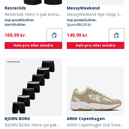
Resteröds
MessyWeekend
Resteröds Herre 5-pak bomuldsboksere sort
MessyWeekend Nye Depp Solbriller Champagne
Vejl. pris
499,99 kr.
Vejl. pris
629,99 kr.
Var
199,99 kr.
Spare
480,00 kr.
Current
Current
169,99 kr.
149,99 kr.
Halv pris eller mindre
Halv pris eller mindre
BJORN BORG
ARKK Copenhagen
BJORN BORG Herre syv pak bomuld stretch bokser multipack 2
ARKK Copenhagen Eral Sneakers Beige/Hvid Beige White