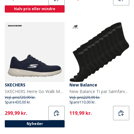
Halv pris eller mindre
SKECHERS
New Balance
SKECHERS Herre Go Walk Max Maddoxx Sneakers Navy
New Balance Ti par Sømfarvede Strømpebukser Sort
Vejl. pris
729,99 kr.
Vejl. pris
229,99 kr.
Spare
430,00 kr.
Spare
110,00 kr.
Current
Current
299,99 kr.
119,99 kr.
Nyheder