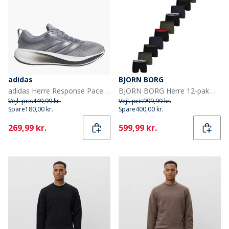
adidas
BJORN BORG
adidas Herre Response Pace Neutral Løbesko Grå/Aurora Onix/Grey Five
BJORN BORG Herre 12-pak Bomuld Stretch Boxers Multipak 1
Vejl. pris
449,99 kr.
Vejl. pris
999,99 kr.
Spare
180,00 kr.
Spare
400,00 kr.
Current
Current
269,99 kr.
599,99 kr.