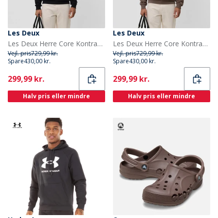
Les Deux
Les Deux
Les Deux Herre Core Kontrast Sweatshirt Sort
Les Deux Herre Core Kontrast Sweatshirt Mountain Grey Brown
Vejl. pris
729,99 kr.
Vejl. pris
729,99 kr.
Spare
430,00 kr.
Spare
430,00 kr.
Current
Current
299,99 kr.
299,99 kr.
Halv pris eller mindre
Halv pris eller mindre