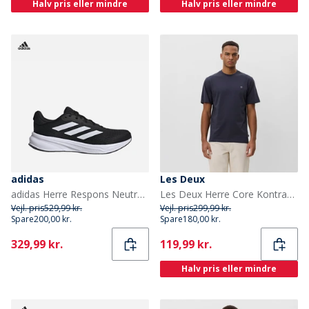
Halv pris eller mindre
Halv pris eller mindre
adidas
Les Deux
adidas Herre Respons Neutrale Løbesko Core Black/Cloud White/Core Black
Les Deux Herre Core Kontrast T-shirt India Ink Blue
Vejl. pris
529,99 kr.
Vejl. pris
299,99 kr.
Spare
200,00 kr.
Spare
180,00 kr.
Current
Current
329,99 kr.
119,99 kr.
Halv pris eller mindre