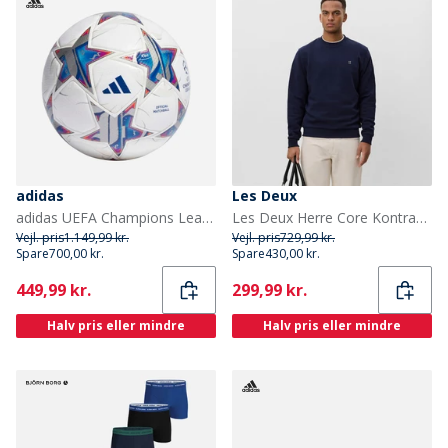
adidas
Les Deux
adidas UEFA Champions League 23/24 Officiel Pro Match Fodbold (FIFA Kvalitet Pro Certificeret) Hvid/Silver Metallic/Bright Cyan/Royal Blue
Les Deux Herre Core Kontrast Sweatshirt Dark Navy
Vejl. pris
1.149,99 kr.
Vejl. pris
729,99 kr.
Spare
700,00 kr.
Spare
430,00 kr.
Current
Current
449,99 kr.
299,99 kr.
Halv pris eller mindre
Halv pris eller mindre