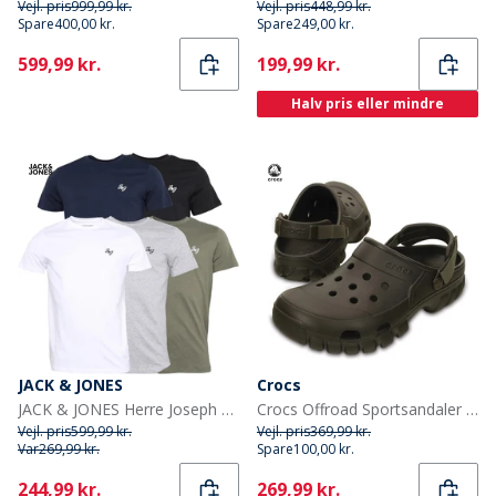
Vejl. pris
999,99 kr.
Vejl. pris
448,99 kr.
Spare
400,00 kr.
Spare
249,00 kr.
Current
Current
599,99 kr.
199,99 kr.
Halv pris eller mindre
JACK & JONES
Crocs
JACK & JONES Herre Joseph Fem Pakke T-shirts Marineblå / Hvid / Grå / Støvet Oliven / Sort
Crocs Offroad Sportsandaler Espresso/Valnød
Vejl. pris
599,99 kr.
Vejl. pris
369,99 kr.
Var
269,99 kr.
Spare
100,00 kr.
Current
Current
244,99 kr.
269,99 kr.