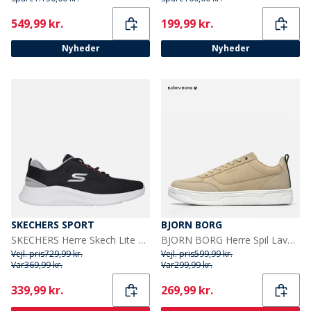
Current
Current
549,99 kr.
199,99 kr.
Nyheder
Nyheder
SKECHERS SPORT
BJORN BORG
SKECHERS Herre Skech Lite Pro 2.0 Sneakers Sort
BJORN BORG Herre Spil Lave Sneakers Beige
Vejl. pris
729,99 kr.
Vejl. pris
599,99 kr.
Var
369,99 kr.
Var
299,99 kr.
Current
Current
339,99 kr.
269,99 kr.