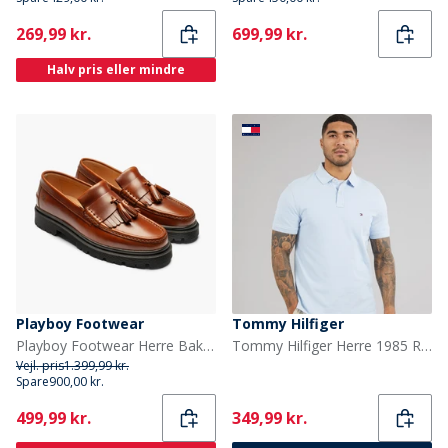
Current
Current
269,99 kr.
699,99 kr.
Halv pris eller mindre
Playboy Footwear
Tommy Hilfiger
Playboy Footwear Herre Baker loafers Brandy Leather
Tommy Hilfiger Herre 1985 Regular Polo Shirt Sky Blue
Vejl. pris
1.399,99 kr.
Spare
900,00 kr.
Current
Current
499,99 kr.
349,99 kr.