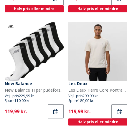
Halv pris eller mindre
Halv pris eller mindre
New Balance
Les Deux
New Balance Ti par pudeforstærkede strømper Sort/Hvid
Les Deux Herre Core Kontrast T-shirt Ivory
Vejl. pris
229,99 kr.
Vejl. pris
299,99 kr.
Spare
110,00 kr.
Spare
180,00 kr.
Current
Current
119,99 kr.
119,99 kr.
Halv pris eller mindre