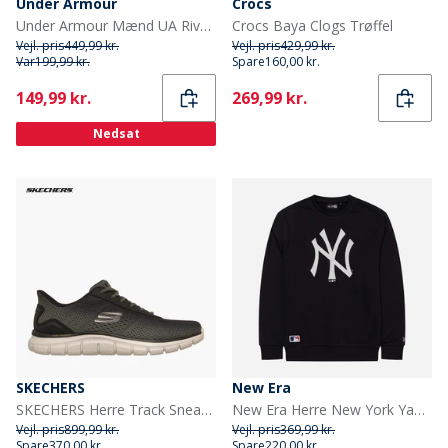
Under Armour
Crocs
Under Armour Mænd UA Rival Fleece Logo Hoodie Sort/Hvid
Crocs Baya Clogs Trøffel
Vejl. pris
449,99 kr.
Vejl. pris
429,99 kr.
Var
199,99 kr.
Spare
160,00 kr.
Current
Current
149,99 kr.
269,99 kr.
Nedsat
SKECHERS
New Era
SKECHERS Herre Track Sneakers Olive
New Era Herre New York Yankees Svedtrøje Navy/Hvid Nvywhi
Vejl. pris
899,99 kr.
Vejl. pris
369,99 kr.
Spare
370,00 kr.
Spare
220,00 kr.