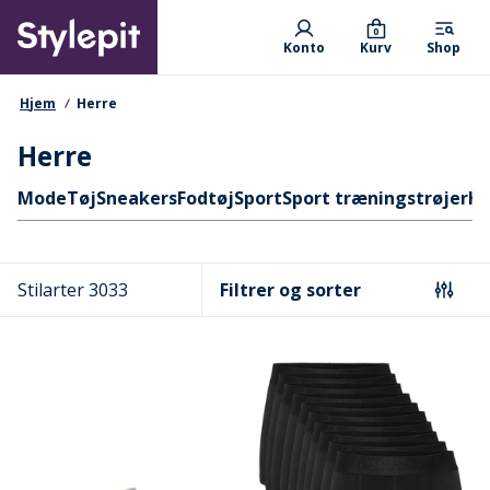
Skip
Primary departments
to
0
Konto
Kurv
Shop
main
content
navigationssti
Hjem
Herre
Herre
Hurtige links
Mode
Tøj
Sneakers
Fodtøj
Sport
Sport træningstrøjer
Hæ
Stilarter 3033
Filtrer og sorter