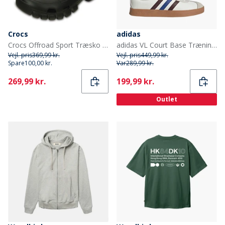
Crocs
adidas
Crocs Offroad Sport Træsko Sort/Grafit
adidas VL Court Base Træningssko Cloud White/Aurora Ruby/Royal Blue
Vejl. pris
369,99 kr.
Vejl. pris
449,99 kr.
Spare
100,00 kr.
Var
289,99 kr.
Current
Current
269,99 kr.
199,99 kr.
Outlet