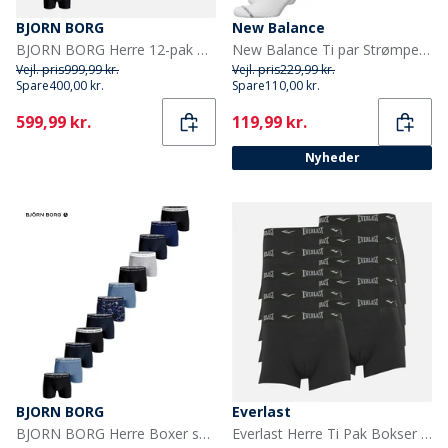
BJORN BORG
New Balance
BJORN BORG Herre 12-pak Bomuld Stretch Boxers Multipack 1
New Balance Ti par Strømper med Polstring Hvid Crew
Vejl. pris
999,99 kr.
Vejl. pris
229,99 kr.
Spare
400,00 kr.
Spare
110,00 kr.
Current
Current
599,99 kr.
119,99 kr.
Nyheder
BJORN BORG
Everlast
BJORN BORG Herre Boxer shorts Flerfarvet
Everlast Herre Ti Pak Bokser Sort