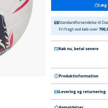
Læg 
Standardforsendelse til D
Fri fragt ved køb over
700,0
Køb nu, betal senere
Produktinformation
Levering og returnering
Puma
Puma Herre Orbita Liga Port
(FIFA Quality Pro) Puma Whit
Anmeldelser