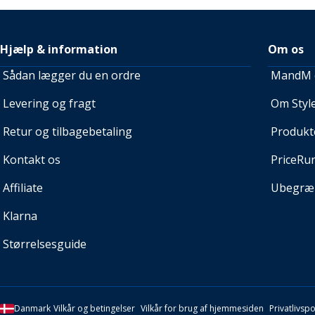
Hjælp & information
Om os
Sådan lægger du en ordre
MandM e
Levering og fragt
Om Style
Retur og tilbagebetaling
Produkt
Kontakt os
PriceRu
Affiliate
Ubegræn
Klarna
Størrelsesguide
Danmark
Vilkår og betingelser
Vilkår for brug af hjemmesiden
Privatlivspol