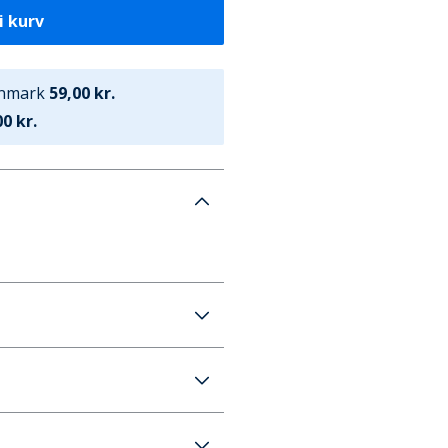
i kurv
anmark
59,00 kr.
0 kr.
ugal Pro Match Fodbold
e