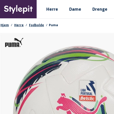
Skip
Primary departments
to
Herre
Dame
Drenge
main
content
navigationssti
Hjem
Herre
Fodbolde
Puma