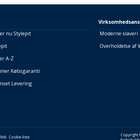
Virksomhedsans
r nu Stylepit
Moderne slaveri
pit
Overholdelse af 
er A-Z
nner Købsgaranti
set Levering
Copyright 
itik
Cookie-liste
forbeholde