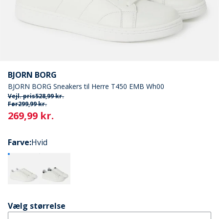
BJORN BORG
BJORN BORG Sneakers til Herre T450 EMB Wh00
Vejl. pris
528,99 kr.
Før
299,99 kr.
Current
269,99 kr.
Farve
:
Hvid
Vælg størrelse