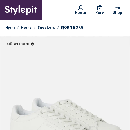
Skip
Primary departments
to
0
Konto
Kurv
Shop
main
content
navigationssti
Hjem
Herre
Sneakers
BJORN BORG