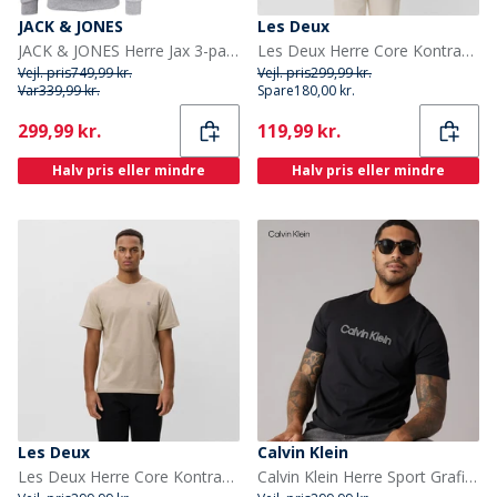
JACK & JONES
Les Deux
JACK & JONES Herre Jax 3-pak Sweat Hoodies Tap Sko/Lysegrå Melange/Marineblå Blazer
Les Deux Herre Core Kontrast T-shirt Pine Green
Vejl. pris
749,99 kr.
Vejl. pris
299,99 kr.
Var
339,99 kr.
Spare
180,00 kr.
Current
Current
299,99 kr.
119,99 kr.
Halv pris eller mindre
Halv pris eller mindre
Les Deux
Calvin Klein
Les Deux Herre Core Kontrast T-shirt Dark Sand
Calvin Klein Herre Sport Grafisk T-shirt Sort