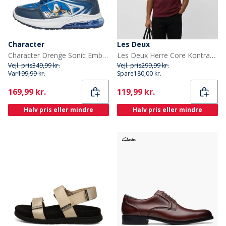
Character
Les Deux
Character Drenge Sonic Emboss Lights Sneakers Blå/Multi
Les Deux Herre Core Kontrast T-shirt Chocolate Truffle Red
Vejl. pris
349,99 kr.
Vejl. pris
299,99 kr.
Var
199,99 kr.
Spare
180,00 kr.
Current
Current
169,99 kr.
119,99 kr.
Halv pris eller mindre
Halv pris eller mindre