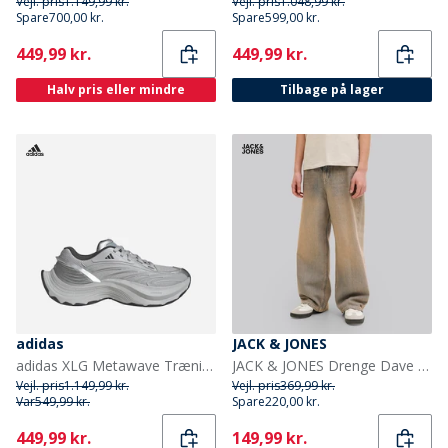
Vejl. pris
1.149,99 kr.
Vejl. pris
1.048,99 kr.
Spare
700,00 kr.
Spare
599,00 kr.
Current
Current
449,99 kr.
449,99 kr.
Halv pris eller mindre
Tilbage på lager
adidas
JACK & JONES
adidas XLG Metawave Træningssko Grey Two/Carbon Silver/Silver Metallic
JACK & JONES Drenge Dave Original St 263 Baggy Fit Jeans Blue Denim
Vejl. pris
1.149,99 kr.
Vejl. pris
369,99 kr.
Var
549,99 kr.
Spare
220,00 kr.
Current
Current
449,99 kr.
149,99 kr.