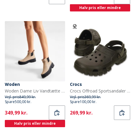
Halv pris eller mindre
Woden
Crocs
Woden Dame Liv Vandtætte Gummistøvler 852 Coffee Cream
Crocs Offroad Sportsandaler Espresso/Valnød
Vejl. pris
849,99 kr.
Vejl. pris
369,99 kr.
Spare
500,00 kr.
Spare
100,00 kr.
Current
Current
349,99 kr.
269,99 kr.
Halv pris eller mindre