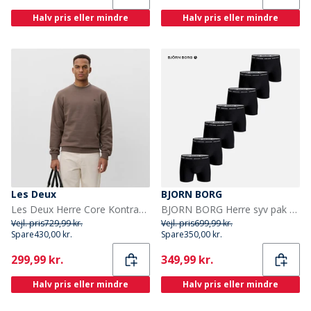
Halv pris eller mindre
Halv pris eller mindre
Les Deux
BJORN BORG
Les Deux Herre Core Kontrast Sweatshirt Mountain Grey Brown
BJORN BORG Herre syv pak bomuld stretch underbukser Multipak 1
Vejl. pris
729,99 kr.
Vejl. pris
699,99 kr.
Spare
430,00 kr.
Spare
350,00 kr.
Current
Current
299,99 kr.
349,99 kr.
Halv pris eller mindre
Halv pris eller mindre