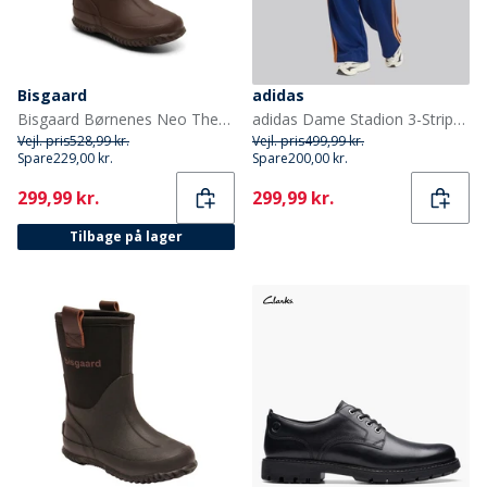
Bisgaard
adidas
Bisgaard Børnenes Neo Thermo Gummistøvler Blå
adidas Dame Stadion 3-Stripes Træningsbukser Dark Blue/Pure Orange/Off White
Vejl. pris
528,99 kr.
Vejl. pris
499,99 kr.
Spare
229,00 kr.
Spare
200,00 kr.
Current
Current
299,99 kr.
299,99 kr.
Tilbage på lager