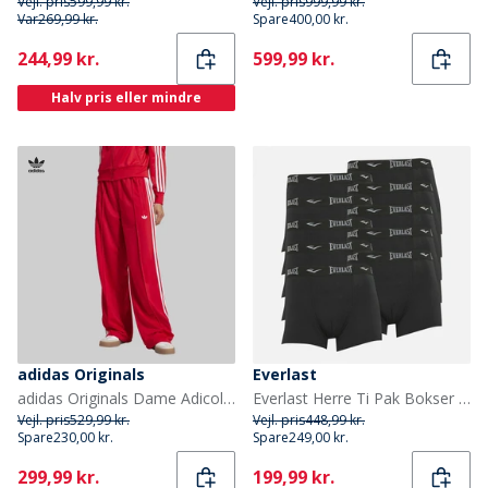
Vejl. pris
599,99 kr.
Vejl. pris
999,99 kr.
Var
269,99 kr.
Spare
400,00 kr.
Current
Current
244,99 kr.
599,99 kr.
Halv pris eller mindre
adidas Originals
Everlast
adidas Originals Dame Adicolor Classic Firebird Løstsiddende træningsbukser Better Scarlet/Hvid
Everlast Herre Ti Pak Bokser Sort
Vejl. pris
529,99 kr.
Vejl. pris
448,99 kr.
Spare
230,00 kr.
Spare
249,00 kr.
Current
Current
299,99 kr.
199,99 kr.