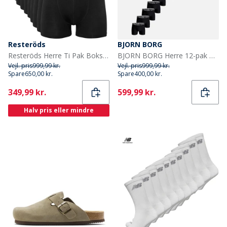
Resteröds
BJORN BORG
Resteröds Herre Ti Pak Boksershorts Sort
BJORN BORG Herre 12-pak Bomuld Stretch Boxers Multipack 1
Vejl. pris
999,99 kr.
Vejl. pris
999,99 kr.
Spare
650,00 kr.
Spare
400,00 kr.
Current
Current
349,99 kr.
599,99 kr.
Halv pris eller mindre