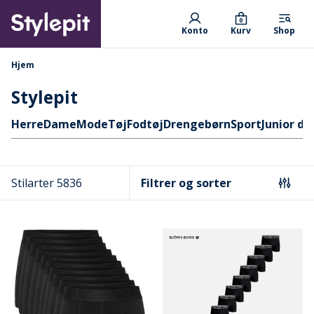
Skip
Primary departments
to
0
Konto
Kurv
Shop
main
content
navigationssti
Hjem
Stylepit
Hurtige links
Herre
Dame
Mode
Tøj
Fodtøj
Drengebørn
Sport
Junior d
Stilarter 5836
Filtrer og sorter