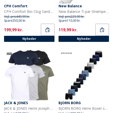
CPH Comfort
New Balance
CPH Comfort Bio Clog Sandaler af ruskind Taupe
New Balance Ti par Strømper med Polstring Hvid Crew
Vejl. pris
449,99 kr.
Vejl. pris
229,99 kr.
Spare
250,00 kr.
Spare
110,00 kr.
Current
Current
199,99 kr.
119,99 kr.
Nyheder
Nyheder
JACK & JONES
BJORN BORG
JACK & JONES Herre Joseph Fem Pakke T-shirts Marineblå / Hvid / Grå / Støvet Oliven / Sort
BJORN BORG Herre Boxer shorts Flerfarvet