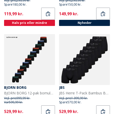
Vejl. pris
299,99 kr.
Vejl. pris
299,99 kr.
Spare
180,00 kr.
Spare
150,00 kr.
Current
Current
119,99 kr.
149,99 kr.
Halv pris eller mindre
Nyheder
BJORN BORG
JBS
BJORN BORG 12-pak bomulds stretch boxers Multipack 1
JBS Herre T-Pack Bambus Bokser Sort
Vejl. pris
999,99 kr.
Vejl. pris
1.099,99 kr.
Var
599,99 kr.
Spare
570,00 kr.
Current
Current
529,99 kr.
529,99 kr.