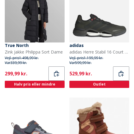
True North
adidas
Zink Jakke Philippa Sort Dame
adidas Herre Stabil 16 Court Træningssko Shadow Olive/Core Black/Grey Six
Vejl. pris
1.498,99 kr.
Vejl. pris
1.199,99 kr.
Var
339,99 kr.
Var
599,99 kr.
Current
Current
299,99 kr.
529,99 kr.
Halv pris eller mindre
Outlet