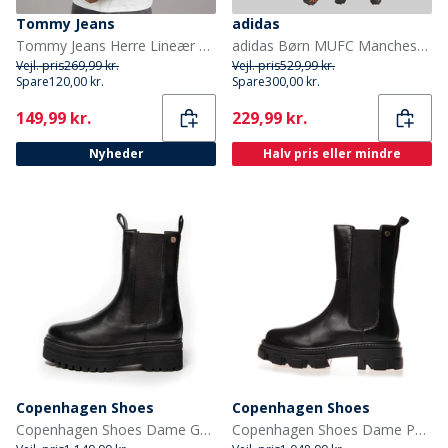
Tommy Jeans
adidas
Tommy Jeans Herre Lineær Logo T-shirt Ecru/Bahama Green
adidas Børn MUFC Manchester United 24/25 Hjemme Mini Sæt Mufc Red
Vejl. pris
269,99 kr.
Vejl. pris
529,99 kr.
Spare
120,00 kr.
Spare
300,00 kr.
Current
Current
149,99 kr.
229,99 kr.
Nyheder
Halv pris eller mindre
Copenhagen Shoes
Copenhagen Shoes
Copenhagen Shoes Dame Going Læder Copenhagen Støvler 001 Sort
Copenhagen Shoes Dame Penny Piger Støvler 001 Sort