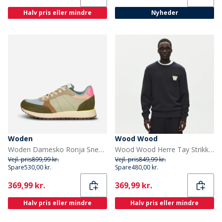
Halv pris eller mindre
Nyheder
Woden
Wood Wood
Woden Damesko Ronja Sneakers 189 Stone Multi
Wood Wood Herre Tay Strikket Trøje Pirate Black
Vejl. pris
899,99 kr.
Vejl. pris
849,99 kr.
Spare
530,00 kr.
Spare
480,00 kr.
Current
Current
369,99 kr.
369,99 kr.
Halv pris eller mindre
Halv pris eller mindre