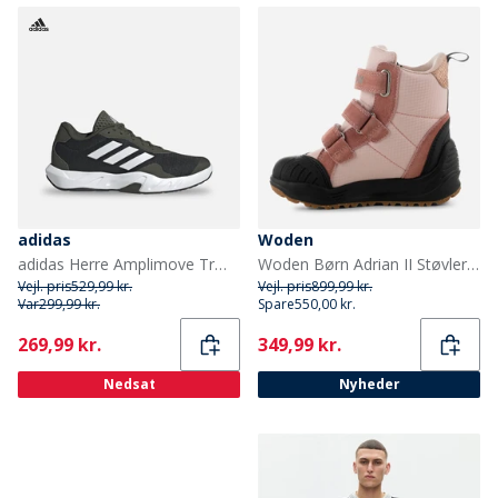
adidas
Woden
adidas Herre Amplimove Træningssko Night Cargo/Footwear White/Night Cargo
Woden Børn Adrian II Støvler 849 Ballerina
Vejl. pris
529,99 kr.
Vejl. pris
899,99 kr.
Var
299,99 kr.
Spare
550,00 kr.
Current
Current
269,99 kr.
349,99 kr.
Nedsat
Nyheder