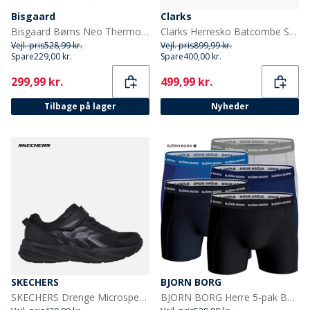
Bisgaard
Clarks
Bisgaard Børns Neo Thermo Gummistøvler Sort
Clarks Herresko Batcombe Snørebånd Black Leather
Vejl. pris
528,99 kr.
Vejl. pris
899,99 kr.
Spare
229,00 kr.
Spare
400,00 kr.
Current
Current
299,99 kr.
499,99 kr.
Tilbage på lager
Nyheder
SKECHERS
BJORN BORG
SKECHERS Drenge Microspec Tread Sneakers Sort
BJORN BORG Herre 5-pak Boxers Multipak 9