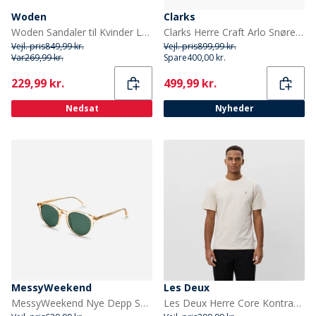
Woden
Clarks
Woden Sandaler til Kvinder Louisa 813 Elfenben
Clarks Herre Craft Arlo Snørebånd Sko British Tan
Vejl. pris
849,99 kr.
Vejl. pris
899,99 kr.
Var
269,99 kr.
Spare
400,00 kr.
Current
Current
229,99 kr.
499,99 kr.
Nedsat
Nyheder
MessyWeekend
Les Deux
MessyWeekend Nye Depp Solbriller Champagne
Les Deux Herre Core Kontrast T-shirt Ivory