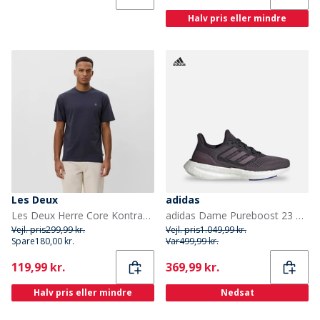
Halv pris eller mindre
Les Deux
adidas
Les Deux Herre Core Kontrast T-shirt India Ink Blue
adidas Dame Pureboost 23 Neutrale Løbesko Aurora Black/Aurora Metallic/Core Black
Vejl. pris
299,99 kr.
Vejl. pris
1.049,99 kr.
Spare
180,00 kr.
Var
499,99 kr.
Current
Current
119,99 kr.
369,99 kr.
Halv pris eller mindre
Nedsat