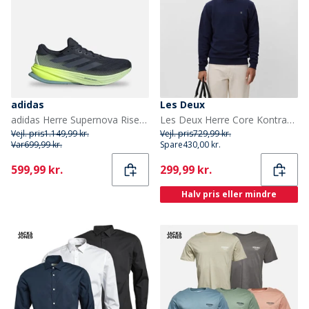
adidas
Les Deux
adidas Herre Supernova Rise 2 Neutrale Løbesko Aurora Ink/Preloved Ink/Semi Green Spark
Les Deux Herre Core Kontrast Sweatshirt Dark Navy
Vejl. pris
1.149,99 kr.
Vejl. pris
729,99 kr.
Var
699,99 kr.
Spare
430,00 kr.
Current
Current
599,99 kr.
299,99 kr.
Halv pris eller mindre