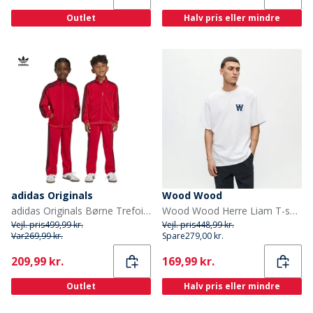
Outlet
Halv pris eller mindre
adidas Originals
Wood Wood
adidas Originals Børne Trefoil Firebird Tracksuit Better Scarlet/Sort
Wood Wood Herre Liam T-shirt Bright White Np
Vejl. pris
499,99 kr.
Vejl. pris
448,99 kr.
Var
269,99 kr.
Spare
279,00 kr.
Current
Current
209,99 kr.
169,99 kr.
Outlet
Halv pris eller mindre