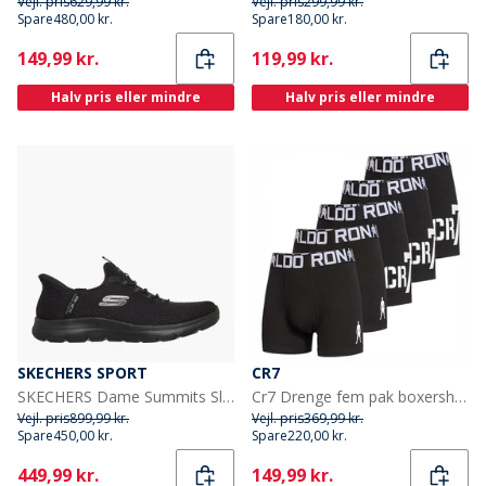
Vejl. pris
629,99 kr.
Vejl. pris
299,99 kr.
Spare
480,00 kr.
Spare
180,00 kr.
Current
Current
149,99 kr.
119,99 kr.
Halv pris eller mindre
Halv pris eller mindre
SKECHERS SPORT
CR7
SKECHERS Dame Summits Slip-in Dream Chaser Sneakers Sort
Cr7 Drenge fem pak boxershorts sort
Vejl. pris
899,99 kr.
Vejl. pris
369,99 kr.
Spare
450,00 kr.
Spare
220,00 kr.
Current
Current
449,99 kr.
149,99 kr.