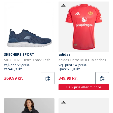
SKECHERS SPORT
adidas
SKECHERS Herre Track Leshur Sneakers Blå
adidas Herre MUFC Manchester United 24/25 Hjemme Ægte Trøje Mufc Red/Bright Red
Vejl. pris
728,99 kr.
Vejl. pris
1.149,99 kr.
Var
449,99 kr.
Spare
800,00 kr.
Current
Current
369,99 kr.
349,99 kr.
Halv pris eller mindre