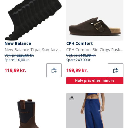
New Balance
CPH Comfort
New Balance Ti par Sømfarvede Strømpebukser Sort
CPH Comfort Bio Clogs Ruskind Sandaler Dark Brown
Vejl. pris
229,99 kr.
Vejl. pris
448,99 kr.
Spare
110,00 kr.
Spare
249,00 kr.
Current
Current
119,99 kr.
199,99 kr.
Halv pris eller mindre