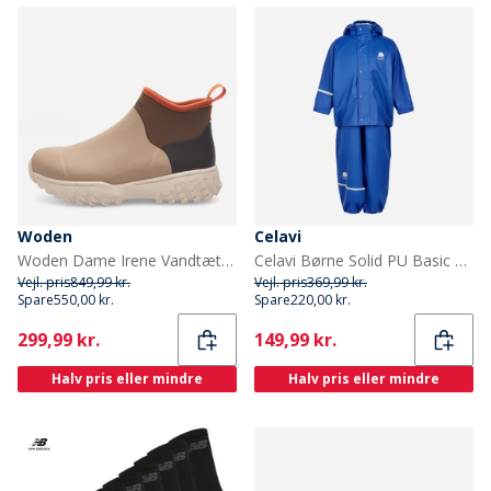
Woden
Celavi
Woden Dame Irene Vandtætte Gummistøvler 259 Coffee Cream Multi
Celavi Børne Solid PU Basic Regntøj Sæt Havblå Oceanblue
Vejl. pris
849,99 kr.
Vejl. pris
369,99 kr.
Spare
550,00 kr.
Spare
220,00 kr.
Current
Current
299,99 kr.
149,99 kr.
Halv pris eller mindre
Halv pris eller mindre