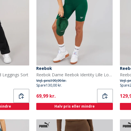
Reebok
Reeb
 Leggings Sort
Reebok Dame Reebok Identity Lille Logo Fitted Shorts Collegiate Green
Vejl. pris
199,99 kr.
Vejl. p
Spare
130,00 kr.
Spare
Current
Curr
69,99 kr.
129,9
 mindre
Halv pris eller mindre