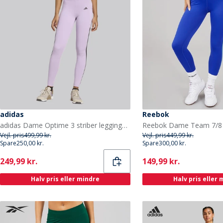
adidas
Reebok
adidas Dame Optime 3 striber leggings Powder Plum
Vejl. pris
499,99 kr.
Vejl. pris
449,99 kr.
Spare
250,00 kr.
Spare
300,00 kr.
Current
Current
249,99 kr.
149,99 kr.
Halv pris eller mindre
Halv pris eller