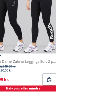
h
Bench Dame Zalana Leggings Sort 2-pak
ris
549,99 kr.
320,00 kr.
ent
9 kr.
Halv pris eller mindre