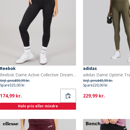
Reebok
adidas
Reebok Dame Active Collective Dreamblend 7/8 Tight Leggings Sort
Vejl. pris
499,99 kr.
Vejl. pris
449,99 kr.
Spare
325,00 kr.
Spare
220,00 kr.
Current
Current
174,99 kr.
229,99 kr.
Halv pris eller mindre