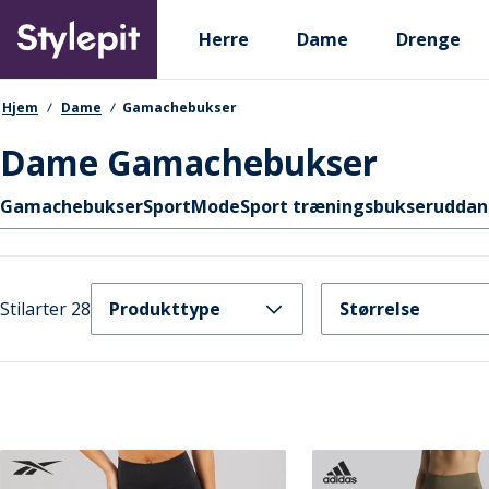
Skip
Primary departments
to
Herre
Dame
Drenge
main
content
navigationssti
Hjem
Dame
Gamachebukser
Dame Gamachebukser
Hurtige links
Gamachebukser
Sport
Mode
Sport træningsbukser
uddan
Stilarter 28
Produkttype
Størrelse