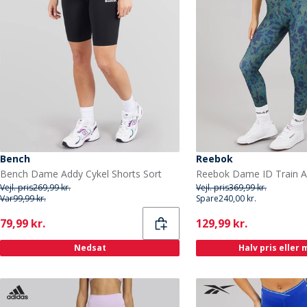
Bench
Reebok
Bench Dame Addy Cykel Shorts Sort
Vejl. pris
269,99 kr.
Vejl. pris
369,99 kr.
Var
99,99 kr.
Spare
240,00 kr.
Current
Current
79,99 kr.
129,99 kr.
Nedsat
Halv pris eller