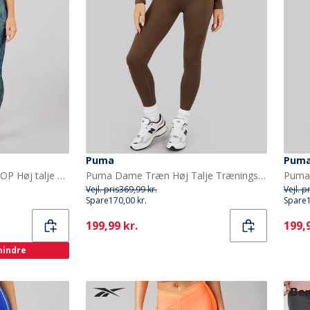
Puma
Pum
Reebok Dame ID Train AOP Høj talje stramme leggings Escape Green
Puma Dame Træn Høj Talje Trænings Tights Leggings Espresso Brown
Vejl. pris
369,99 kr.
Vejl. p
Spare
170,00 kr.
Spare
Current
Curr
199,99 kr.
199,9
 mindre