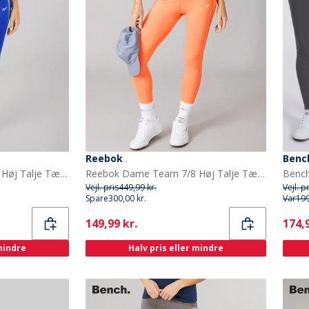
Reebok
Benc
Reebok Dame Team 7/8 Høj Talje Tætsiddende Leggings Boundless Blue
Reebok Dame Team 7/8 Høj Talje Tætsiddende Leggings Supercharged Coral
Vejl. pris
449,99 kr.
Vejl. p
Spare
300,00 kr.
Var
199
Current
Curr
149,99 kr.
174,9
 mindre
Halv pris eller mindre