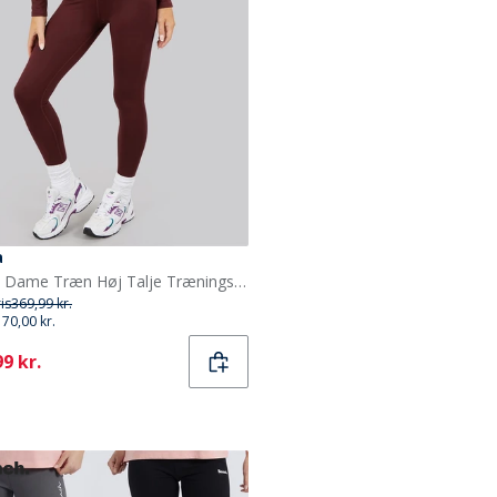
a
Puma Dame Træn Høj Talje Trænings Tights Leggings Aubergine
ris
369,99 kr.
170,00 kr.
ent
9 kr.