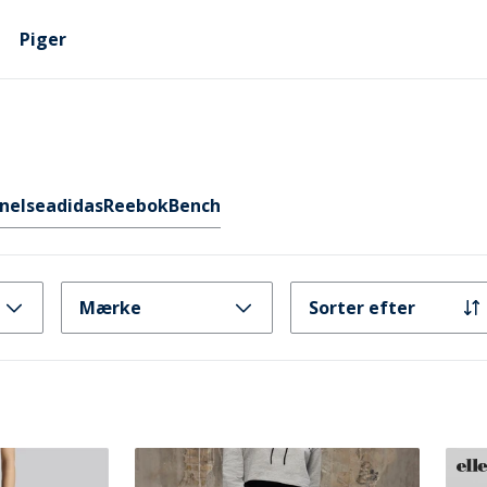
Piger
nelse
adidas
Reebok
Bench
Mærke
Sorter efter