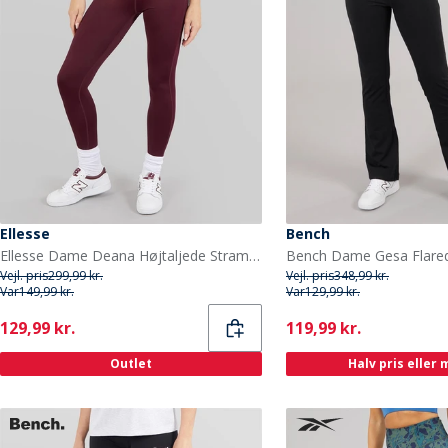
Ellesse
Bench
Ellesse Dame Deana Højtaljede Stramme Leggings Dark Purple
Bench Dame Gesa Flared
Vejl. pris
299,99 kr.
Vejl. pris
348,99 kr.
Var
149,99 kr.
Var
129,99 kr.
Current
Current
129,99 kr.
119,99 kr.
Outlet
Halv pris eller