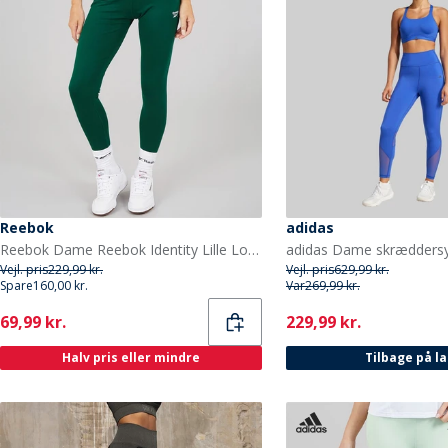
Reebok
adidas
Reebok Dame Reebok Identity Lille Logo Bomuld Leggings Collegiate Green
Vejl. pris
229,99 kr.
Vejl. pris
629,99 kr.
Spare
160,00 kr.
Var
269,99 kr.
Current
Current
69,99 kr.
229,99 kr.
Halv pris eller mindre
Tilbage på l