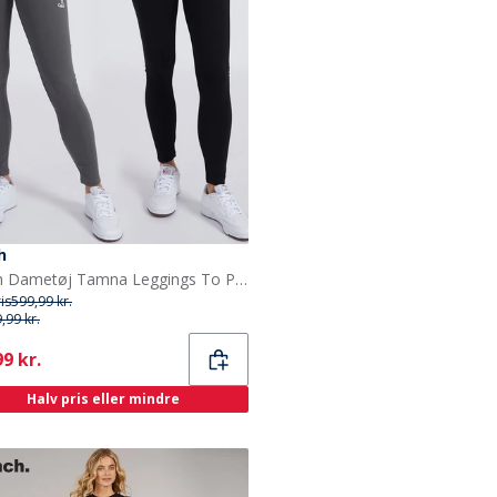
h
Bench Dametøj Tamna Leggings To Pak Sort/Antracit
ris
599,99 kr.
,99 kr.
ent
9 kr.
Halv pris eller mindre