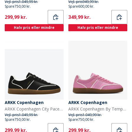
Vejl. pris
1.049,99 kr.
Vejl. pris
949,99 kr.
Spare
750,00 kr.
Spare
600,00 kr.
Current
Current
299,99 kr.
349,99 kr.
Halv pris eller mindre
Halv pris eller mindre
ARKK Copenhagen
ARKK Copenhagen
ARKK Copenhagen City Pace Sneakers Sort
ARKK Copenhagen By Tempo Sneakers Pop Pink
Vejl. pris
1.049,99 kr.
Vejl. pris
1.049,99 kr.
Spare
750,00 kr.
Spare
750,00 kr.
Current
Current
299,99 kr.
299,99 kr.