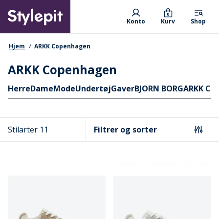
Skip
Primary departments
to
0
Konto
Kurv
Shop
main
content
navigationssti
Hjem
ARKK Copenhagen
ARKK Copenhagen
Hurtige links
Herre
Dame
Mode
Undertøj
Gaver
BJORN BORG
ARKK Co
Stilarter 11
Filtrer og sorter