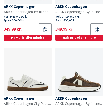
ARKK Copenhagen
ARKK Copenhagen
ARKK Copenhagen By fri sneakers Dove Cream
ARKK Copenhagen By fri sneakers Midnight Cream
Vejl. pris
949,99 kr.
Vejl. pris
949,99 kr.
Spare
600,00 kr.
Spare
600,00 kr.
Current
Current
349,99 kr.
349,99 kr.
Halv pris eller mindre
Halv pris eller mindre
ARKK Copenhagen
ARKK Copenhagen
ARKK Copenhagen City Pace Sneakers Klar Hvid/Navy Bright White Navy
ARKK Copenhagen By fri sneakers Brown Tofu