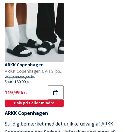
ARKK Copenhagen
ARKK Copenhagen CPH Slippers Sort
Vejl. pris
299,99 kr.
Spare
180,00 kr.
Current
119,99 kr.
Halv pris eller mindre
ARKK Copenhagen
Stil dig bemærket med det unikke udvalg af ARKK