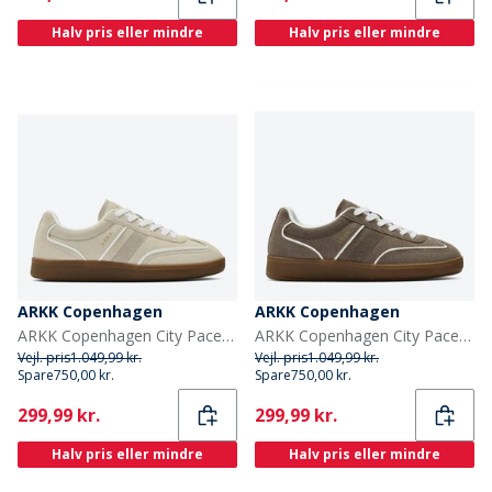
Halv pris eller mindre
Halv pris eller mindre
ARKK Copenhagen
ARKK Copenhagen
ARKK Copenhagen City Pace Sneakers Tofu
ARKK Copenhagen City Pace Sneakers Taupe
Vejl. pris
1.049,99 kr.
Vejl. pris
1.049,99 kr.
Spare
750,00 kr.
Spare
750,00 kr.
Current
Current
299,99 kr.
299,99 kr.
Halv pris eller mindre
Halv pris eller mindre