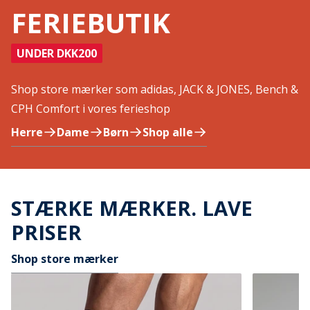
FERIEBUTIK
UNDER DKK200
Shop store mærker som adidas, JACK & JONES, Bench &
CPH Comfort i vores ferieshop
Herre
Dame
Børn
Shop alle
STÆRKE MÆRKER. LAVE
PRISER
Shop store mærker