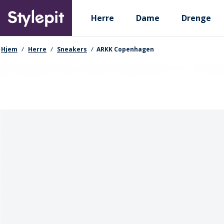
Skip
Primary departments
to
Herre
Dame
Drenge
main
content
navigationssti
Hjem
Herre
Sneakers
ARKK Copenhagen