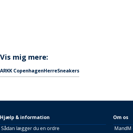
Vis mig mere:
ARKK Copenhagen
Herre
Sneakers
Hjælp & information
Om os
Sådan lægger du en ordre
MandM e