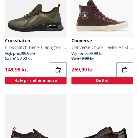
Crosshatch
Converse
Crosshatch Herre Clarington Træningssko Khaki/Sort
Converse Chuck Taylor All Star Hi Læder Træningssko Totally Fudged/Egret
Vejl. pris
299,99 kr.
Vejl. pris
699,99 kr.
Spare
150,00 kr.
Var
349,99 kr.
Current
Current
149,99 kr.
269,99 kr.
Halv pris eller mindre
Outlet