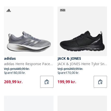
adidas
JACK & JONES
adidas Herre Response Pace Neutral Løbesko Grå/Aurora Onix/Grey Five
JACK & JONES Herre Tylor Sneakers Sort
Vejl. pris
449,99 kr.
Vejl. pris
369,99 kr.
Spare
180,00 kr.
Spare
170,00 kr.
Current
Current
269,99 kr.
199,99 kr.