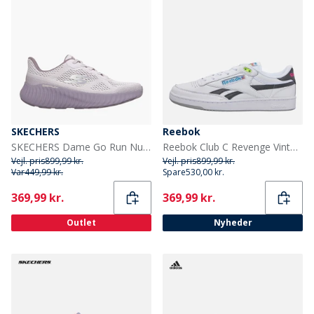
SKECHERS
Reebok
SKECHERS Dame Go Run Nu Sneakers Lilla
Reebok Club C Revenge Vintage 90'er Tennis Træningssko Hvid/Hvid/Sort
Vejl. pris
899,99 kr.
Vejl. pris
899,99 kr.
Var
449,99 kr.
Spare
530,00 kr.
Current
Current
369,99 kr.
369,99 kr.
Outlet
Nyheder