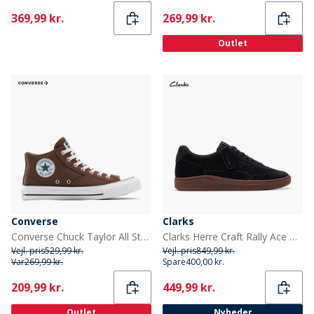
Current
Current
369,99 kr.
269,99 kr.
Outlet
Converse
Clarks
Converse Chuck Taylor All Star Malden Street Mid Træningssko Grounded/Hvid/Sort
Clarks Herre Craft Rally Ace Træningssko Black Suede
Vejl. pris
529,99 kr.
Vejl. pris
849,99 kr.
Var
269,99 kr.
Spare
400,00 kr.
Current
Current
209,99 kr.
449,99 kr.
Outlet
Nyheder