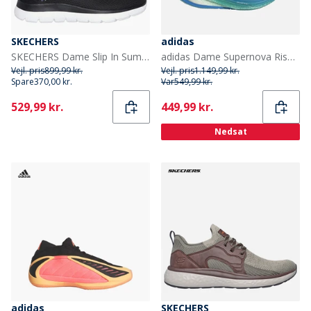
SKECHERS
adidas
SKECHERS Dame Slip In Summits Sneakers Sort
adidas Dame Supernova Rise 2 Neutrale Løbesko Chalk White/Silver Metallic/Glory Green
Vejl. pris
899,99 kr.
Vejl. pris
1.149,99 kr.
Spare
370,00 kr.
Var
549,99 kr.
Current
Current
529,99 kr.
449,99 kr.
Nedsat
adidas
SKECHERS