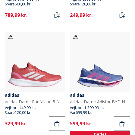
Spare
560,00 kr.
Spare
120,00 kr.
Current
Current
789,99 kr.
249,99 kr.
adidas
adidas
adidas Dame Runfalcon 5 Neutrale Løbesko Better Scarlet/Cloud White/Bliss Pink
adidas Dame Adistar BYD Neutrale Løbesko Blue Fusion/Lucid Pink/Lucid Blue
Vejl. pris
449,99 kr.
Vejl. pris
1.399,99 kr.
Spare
120,00 kr.
Var
699,99 kr.
Current
Current
329,99 kr.
599,99 kr.
Outlet