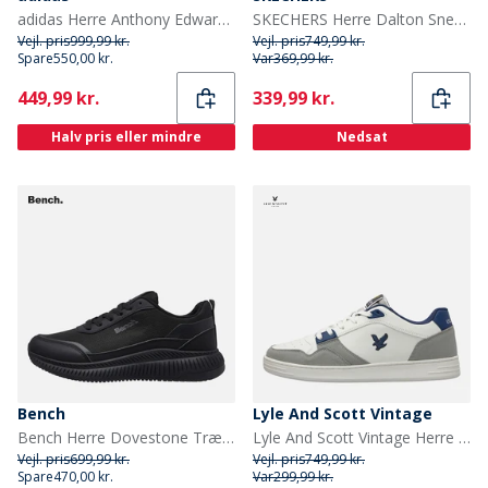
adidas Herre Anthony Edwards 2 'Med kærlighed' Basketballsko Acid Orange/Core Black/Acid Red
SKECHERS Herre Dalton Sneakers Natural
Vejl. pris
999,99 kr.
Vejl. pris
749,99 kr.
Spare
550,00 kr.
Var
369,99 kr.
Current
Current
449,99 kr.
339,99 kr.
Halv pris eller mindre
Nedsat
Bench
Lyle And Scott Vintage
Bench Herre Dovestone Træningssko Sort
Lyle And Scott Vintage Herre Callum Træningssko White Blue
Vejl. pris
699,99 kr.
Vejl. pris
749,99 kr.
Spare
470,00 kr.
Var
299,99 kr.