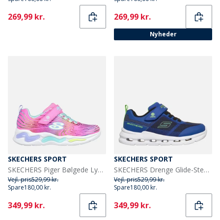
Current
Current
269,99 kr.
269,99 kr.
Nyheder
SKECHERS SPORT
SKECHERS SPORT
SKECHERS Piger Bølgede Lys Sneakers Pink
SKECHERS Drenge Glide-Step Lys Sneakers Blå
Vejl. pris
529,99 kr.
Vejl. pris
529,99 kr.
Spare
180,00 kr.
Spare
180,00 kr.
Current
Current
349,99 kr.
349,99 kr.