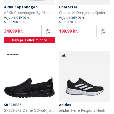
ARKK Copenhagen
Character
ARKK Copenhagen By fri sneakers Brown Tofu
Character Drengenes Spiderman Øjne Lys Op Træningssko Røde
Vejl. pris
949,99 kr.
Vejl. pris
369,99 kr.
Spare
600,00 kr.
Spare
170,00 kr.
Current
Current
349,99 kr.
199,99 kr.
Halv pris eller mindre
SKECHERS
adidas
SKECHERS Dame GOwalk Joy Træningssko Sort/Sort
adidas Herre Respons Neutrale Løbesko Core Black/Cloud White/Core Black