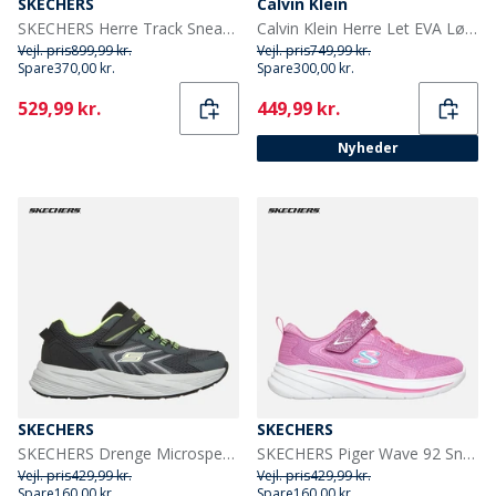
SKECHERS
Calvin Klein
SKECHERS Herre Track Sneakers Olive
Calvin Klein Herre Let EVA Løbesko Triple Black
Vejl. pris
899,99 kr.
Vejl. pris
749,99 kr.
Spare
370,00 kr.
Spare
300,00 kr.
Current
Current
529,99 kr.
449,99 kr.
Nyheder
SKECHERS
SKECHERS
SKECHERS Drenge Microspec Tread Sneakers Gray
SKECHERS Piger Wave 92 Sneakers Pink
Vejl. pris
429,99 kr.
Vejl. pris
429,99 kr.
Spare
160,00 kr.
Spare
160,00 kr.