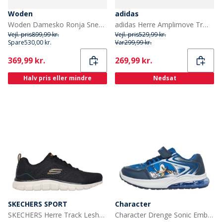
Woden
adidas
Woden Damesko Ronja Sneakers 189 Stone Multi
adidas Herre Amplimove Træningssko Night Cargo/Footwear White/Night Cargo
Vejl. pris
899,99 kr.
Vejl. pris
529,99 kr.
Spare
530,00 kr.
Var
299,99 kr.
Current
Current
369,99 kr.
269,99 kr.
Halv pris eller mindre
Nedsat
SKECHERS SPORT
Character
SKECHERS Herre Track Leshur Sneakers Sort
Character Drenge Sonic Emboss Lights Sneakers Blå/Multi