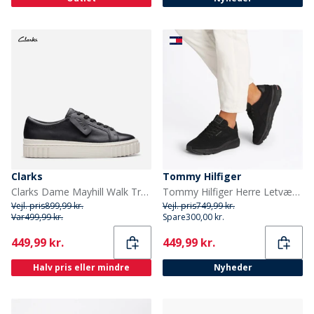
Clarks
Tommy Hilfiger
Clarks Dame Mayhill Walk Træningssko Black Leather
Tommy Hilfiger Herre Letvægts Træningssko Sort
Vejl. pris
899,99 kr.
Vejl. pris
749,99 kr.
Var
499,99 kr.
Spare
300,00 kr.
Current
Current
449,99 kr.
449,99 kr.
Halv pris eller mindre
Nyheder