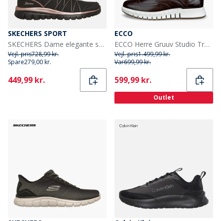
SKECHERS SPORT
ECCO
SKECHERS Dame elegante sneakers Sort
ECCO Herre Gruuv Studio Træningssko Cocoa Brown/Mocha
Vejl. pris
728,99 kr.
Vejl. pris
1.499,99 kr.
Spare
279,00 kr.
Var
699,99 kr.
Current
Current
449,99 kr.
599,99 kr.
Outlet