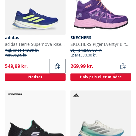
adidas
SKECHERS
adidas Herre Supernova Rise 2 Neutrale Løbesko Lucid Blue/Hi-Res Yellow/Blue Fusion
SKECHERS Piger Eventyr Blitz Sjov Forfølgelse Vandtætte Sko Purple Light Blue
Vejl. pris
1.149,99 kr.
Vejl. pris
599,99 kr.
Var
699,99 kr.
Spare
330,00 kr.
Current
Current
549,99 kr.
269,99 kr.
Nedsat
Halv pris eller mindre