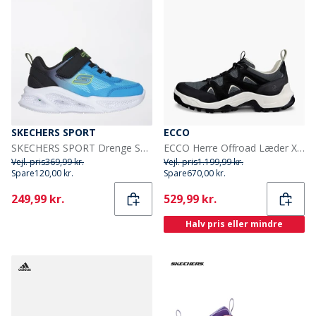
SKECHERS SPORT
ECCO
SKECHERS SPORT Drenge SKECHERS Infant Meteor Lights Krondox Sneakers Blå
ECCO Herre Offroad Læder X Tekstil Træningssko Sort/Sort/Magnet
Vejl. pris
369,99 kr.
Vejl. pris
1.199,99 kr.
Spare
120,00 kr.
Spare
670,00 kr.
Current
Current
249,99 kr.
529,99 kr.
Halv pris eller mindre