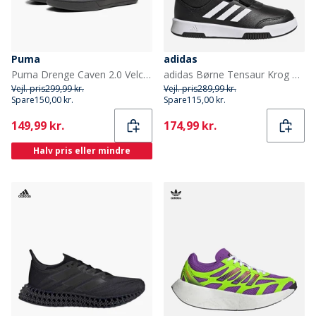
Puma
adidas
Puma Drenge Caven 2.0 Velcro Træningssko Sort/Dark Grey
adidas Børne Tensaur Krog Og Løkke Velcro Træningssko Core Black/Cloud White/Core Black
Vejl. pris
299,99 kr.
Vejl. pris
289,99 kr.
Spare
150,00 kr.
Spare
115,00 kr.
Current
Current
149,99 kr.
174,99 kr.
Halv pris eller mindre