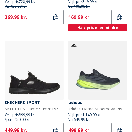
Vejl. pris
728,99 kr.
Vejl. pris
349,99 kr.
Var
429,99 kr.
Var
199,99 kr.
Current
Current
369,99 kr.
169,99 kr.
Halv pris eller mindre
SKECHERS SPORT
adidas
SKECHERS Dame Summits Slip-in Dream Chaser Sneakers Sort
adidas Dame Supernova Rise 2 Neutrale Løbesko Aurora Ink/Preloved Ink/Semi Green Spark
Vejl. pris
899,99 kr.
Vejl. pris
1.149,99 kr.
Spare
450,00 kr.
Var
549,99 kr.
Current
Current
449,99 kr.
499,99 kr.