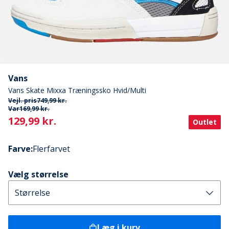
Vans
Vans Skate Mixxa Træningssko Hvid/Multi
Vejl. pris
749,99 kr.
Var
169,99 kr.
Current
129,99 kr.
Outlet
Farve
:
Flerfarvet
Vælg størrelse
Læg i kurv