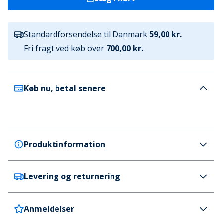
Standardforsendelse til Danmark
59,00 kr.
Fri fragt ved køb over
700,00 kr.
Køb nu, betal senere
Produktinformation
Levering og returnering
Vans
Vans Skate Mixxa Træningssko Hvid/Multi
Farve
Anmeldelser
Danmark
59 kr. (700 kr.+ GRATIS)
Flerfarvet