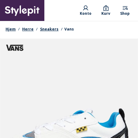
Skip
Primary departments
to
0
Konto
Kurv
Shop
main
content
navigationssti
Hjem
Herre
Sneakers
Vans