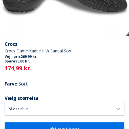
Crocs
Crocs Dame Kadee II W Sandal Sort
Vejl. pris
269,99 kr.
Spare
95,00 kr.
Current
174,99 kr.
Farve
:
Sort
Vælg størrelse