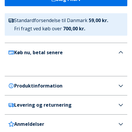
Standardforsendelse til Danmark
59,00 kr.
Fri fragt ved køb over
700,00 kr.
Køb nu, betal senere
Produktinformation
Levering og returnering
Crocs
Crocs Dame Kadee II W Sandal Cobblestone
Farve
Anmeldelser
Danmark
59 kr. (700 kr.+ GRATIS)
beige