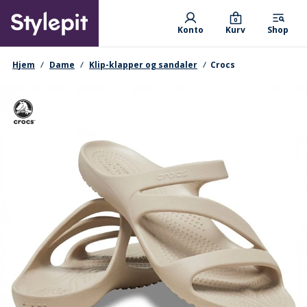
Skip
Primary departments
to
0
Konto
Kurv
Shop
main
content
navigationssti
Hjem
Dame
Klip-klapper og sandaler
Crocs