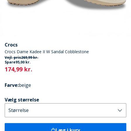
Crocs
Crocs Dame Kadee II W Sandal Cobblestone
Vejl. pris
269,99 kr.
Spare
95,00 kr.
Current
174,99 kr.
Farve
:
beige
Vælg størrelse
Læg i kurv