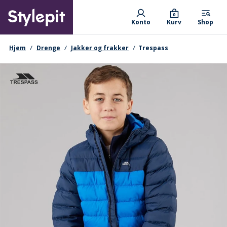
Skip
Primary departments
to
0
Konto
Kurv
Shop
main
content
navigationssti
Hjem
Drenge
Jakker og frakker
Trespass