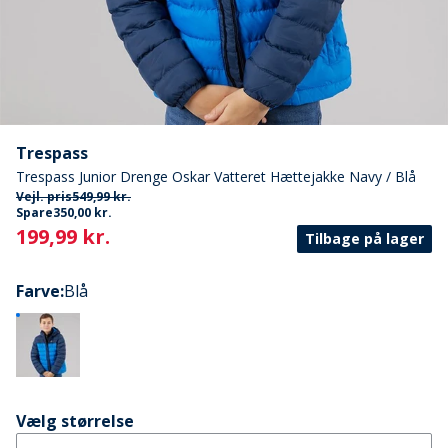
Trespass
Trespass Junior Drenge Oskar Vatteret Hættejakke Navy / Blå
Vejl. pris
549,99 kr.
Spare
350,00 kr.
Current
199,99 kr.
Tilbage på lager
Farve
:
Blå
Vælg størrelse