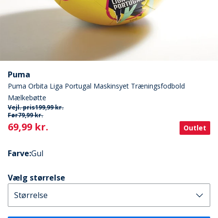
Puma
Puma Orbita Liga Portugal Maskinsyet Træningsfodbold
Mælkebøtte
Vejl. pris
199,99 kr.
Før
79,99 kr.
Current
69,99 kr.
Outlet
Farve
:
Gul
Vælg størrelse