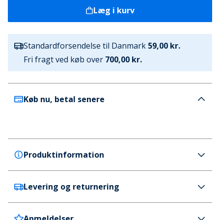
Læg i kurv
Standardforsendelse til Danmark
59,00 kr.
Fri fragt ved køb over
700,00 kr.
Køb nu, betal senere
Produktinformation
Levering og returnering
Puma
Puma Orbita Liga Portugal Maskinsyet
Træningsfodbold Mælkebøtte
Anmeldelser