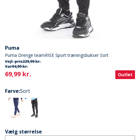
Puma
Puma Drenge teamRISE Sport træningsbukser Sort
Vejl. pris
229,99 kr.
Var
94,99 kr.
Current
69,99 kr.
Outlet
Farve
:
Sort
Vælg størrelse