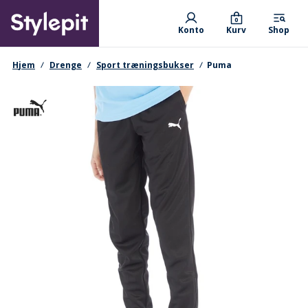
Skip
Primary departments
to
0
Konto
Kurv
Shop
main
content
navigationssti
Hjem
Drenge
Sport træningsbukser
Puma