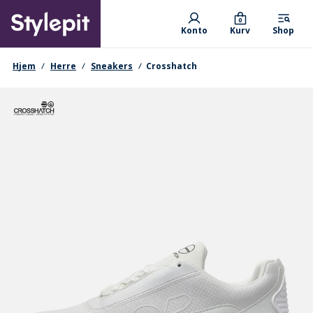
Skip
Primary departments
to
0
Konto
Kurv
Shop
main
content
navigationssti
Hjem
Herre
Sneakers
Crosshatch