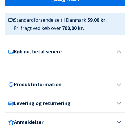
Standardforsendelse til Danmark
59,00 kr.
Fri fragt ved køb over
700,00 kr.
Køb nu, betal senere
Produktinformation
Levering og returnering
Crosshatch
Crosshatch Herre Smitlay II Træningssko
Hvid/Navy
Anmeldelser
Danmark
59 kr. (700 kr.+ GRATIS)
Farve