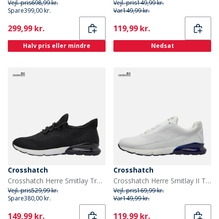
Vejl. pris
698,99 kr.
Vejl. pris
149,99 kr.
Spare
399,00 kr.
Var
149,99 kr.
Current
Current
299,99 kr.
119,99 kr.
Halv pris eller mindre
Nedsat
Crosshatch
Crosshatch
Crosshatch Herre Smitlay Træningssko Sort
Crosshatch Herre Smitlay II Træningssko Hvid/Navy
Vejl. pris
529,99 kr.
Vejl. pris
169,99 kr.
Spare
380,00 kr.
Var
149,99 kr.
Current
Current
149,99 kr.
119,99 kr.