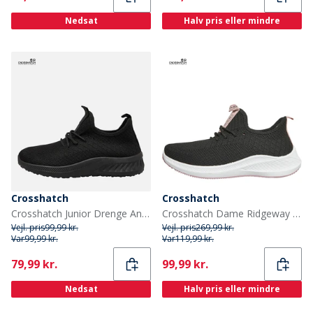
Nedsat
Halv pris eller mindre
Crosshatch
Crosshatch
Crosshatch Junior Drenge Antioch træningssko Black Mono
Crosshatch Dame Ridgeway Sneakers Sort
Vejl. pris
99,99 kr.
Vejl. pris
269,99 kr.
Var
99,99 kr.
Var
119,99 kr.
Current
Current
79,99 kr.
99,99 kr.
Nedsat
Halv pris eller mindre