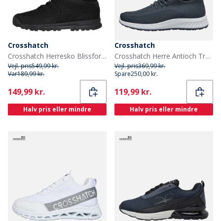
Crosshatch
Crosshatch
Crosshatch Herresko Blissford Støvler Sort Mono
Crosshatch Herre Antioch Træningssko Grå
Vejl. pris
549,99 kr.
Vejl. pris
369,99 kr.
Var
189,99 kr.
Spare
250,00 kr.
Current
Current
149,99 kr.
119,99 kr.
Halv pris eller mindre
Halv pris eller mindre