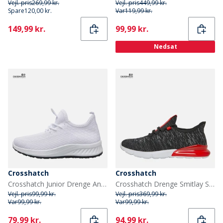
Vejl. pris
269,99 kr.
Vejl. pris
449,99 kr.
Spare
120,00 kr.
Var
119,99 kr.
Current
Current
149,99 kr.
99,99 kr.
Nedsat
Crosshatch
Crosshatch
Crosshatch Junior Drenge Antioch træningssko Hvid
Crosshatch Drenge Smitlay Sneakers Sort
Vejl. pris
99,99 kr.
Vejl. pris
369,99 kr.
Var
99,99 kr.
Var
99,99 kr.
Current
Current
79,99 kr.
94,99 kr.