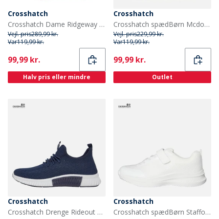
Crosshatch
Crosshatch
Crosshatch Dame Ridgeway Sneakers Lyserød
Crosshatch spædBørn Mcdowell Træningssko Hvid Mono
Vejl. pris
289,99 kr.
Vejl. pris
229,99 kr.
Var
119,99 kr.
Var
119,99 kr.
Current
Current
99,99 kr.
99,99 kr.
Halv pris eller mindre
Outlet
Crosshatch
Crosshatch
Crosshatch Drenge Rideout Sneakers Flade
Crosshatch spædBørn Stafford Træningssko Hvid Mono