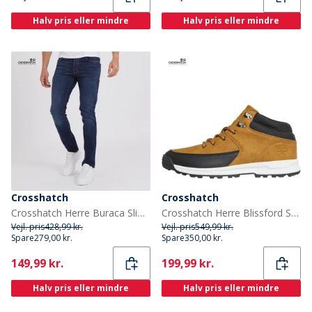
Halv pris eller mindre
Halv pris eller mindre
Crosshatch
Crosshatch
Crosshatch Herre Buraca Slim Fit Jeans Mørk Vask
Crosshatch Herre Blissford Støvler Brun
Vejl. pris
428,99 kr.
Vejl. pris
549,99 kr.
Spare
279,00 kr.
Spare
350,00 kr.
Current
Current
149,99 kr.
199,99 kr.
Halv pris eller mindre
Halv pris eller mindre