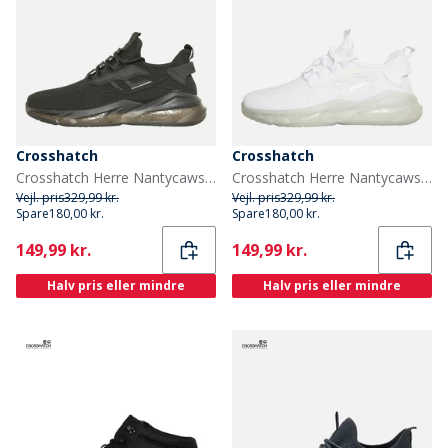
Crosshatch
Crosshatch
Crosshatch Herre Nantycaws Sneakers Sort
Crosshatch Herre Nantycaws Sneakers Hvid
Vejl. pris
329,99 kr.
Vejl. pris
329,99 kr.
Spare
180,00 kr.
Spare
180,00 kr.
Current
Current
149,99 kr.
149,99 kr.
Halv pris eller mindre
Halv pris eller mindre