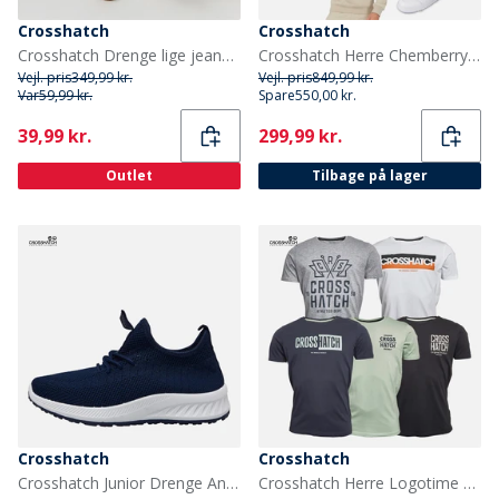
Crosshatch
Crosshatch
Crosshatch Drenge lige jeans mellem vask
Crosshatch Herre Chemberry Hættetrøje T-shirt Og Joggingbukser Med Åben Kant Sæt Stone/Burgundy
Vejl. pris
349,99 kr.
Vejl. pris
849,99 kr.
Var
59,99 kr.
Spare
550,00 kr.
Current
Current
39,99 kr.
299,99 kr.
Outlet
Tilbage på lager
Crosshatch
Crosshatch
Crosshatch Junior Drenge Antioch træningssko Navy
Crosshatch Herre Logotime Fem Pakke T-shirts Sort/Hvid/Navy/Mint/Grå Marl