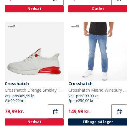
Nedsat
Outlet
Crosshatch
Crosshatch
Crosshatch Drenge Smitlay Træningssko Hvid/Rød
Crosshatch Mænd Winsbury Bootcut Jeans Stenvasket
Vejl. pris
369,99 kr.
Vejl. pris
399,99 kr.
Var
99,99 kr.
Spare
250,00 kr.
Current
Current
79,99 kr.
149,99 kr.
Nedsat
Tilbage på lager