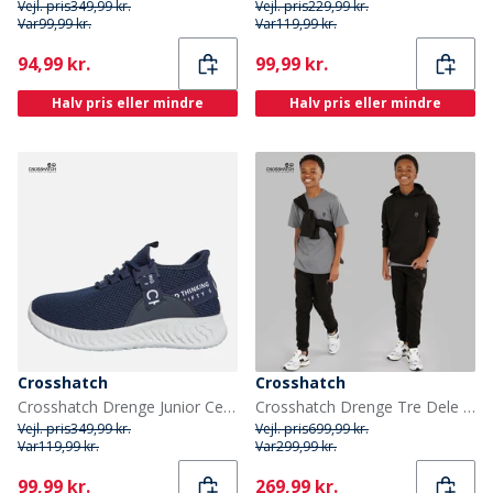
Vejl. pris
349,99 kr.
Vejl. pris
229,99 kr.
Var
99,99 kr.
Var
119,99 kr.
Current
Current
94,99 kr.
99,99 kr.
Halv pris eller mindre
Halv pris eller mindre
Crosshatch
Crosshatch
Crosshatch Drenge Junior Ceaze Træningssko Blå
Crosshatch Drenge Tre Dele Hættetrøje T-shirt Og Joggingbukser Sæt Sort/Koksgrå
Vejl. pris
349,99 kr.
Vejl. pris
699,99 kr.
Var
119,99 kr.
Var
299,99 kr.
Current
Current
99,99 kr.
269,99 kr.