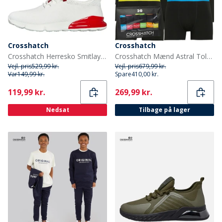
Crosshatch
Crosshatch
Crosshatch Herresko Smitlay Træningssko Hvid/Rød
Crosshatch Mænd Astral Tolv Pakke Boxers Sort
Vejl. pris
529,99 kr.
Vejl. pris
679,99 kr.
Var
149,99 kr.
Spare
410,00 kr.
Current
Current
119,99 kr.
269,99 kr.
Nedsat
Tilbage på lager