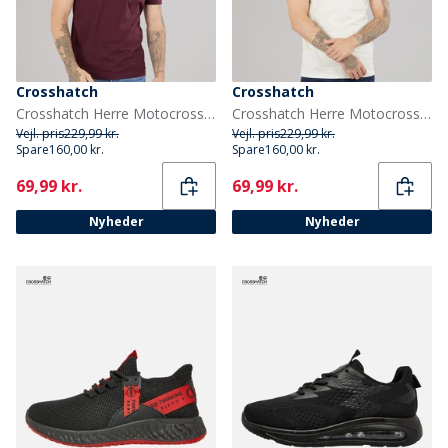
Crosshatch
Crosshatch
Crosshatch Herre Motocross T-Shirt Rasin
Crosshatch Herre Motocross T Shirt Cremhvid
Vejl. pris
229,99 kr.
Vejl. pris
229,99 kr.
Spare
160,00 kr.
Spare
160,00 kr.
Current
Current
69,99 kr.
69,99 kr.
Nyheder
Nyheder