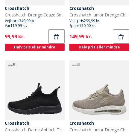
Crosshatch
Crosshatch
Crosshatch Drenge Ceaze Sneakers Flerfarvet
Crosshatch Junior Drenge Chiltern sko Black Mono
Vejl. pris
349,99 kr.
Vejl. pris
299,99 kr.
Var
119,99 kr.
Spare
150,00 kr.
Current
Current
99,99 kr.
149,99 kr.
Halv pris eller mindre
Halv pris eller mindre
Crosshatch
Crosshatch
Crosshatch Dame Antioch Træningssko Black Mono
Crosshatch Junior Drenge Chiltern sko Sand