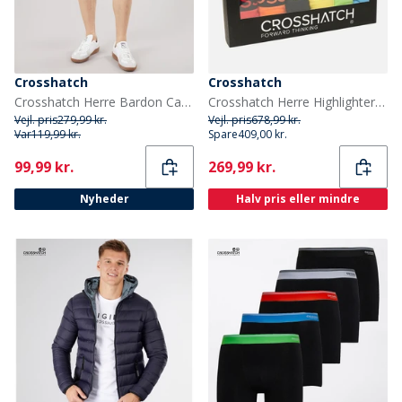
Crosshatch
Crosshatch
Crosshatch Herre Bardon Cargo Shorts Steel Blue
Crosshatch Herre Highlighter 12-pak Boksershorts Assorteret
Vejl. pris
279,99 kr.
Vejl. pris
678,99 kr.
Var
119,99 kr.
Spare
409,00 kr.
Current
Current
99,99 kr.
269,99 kr.
Nyheder
Halv pris eller mindre