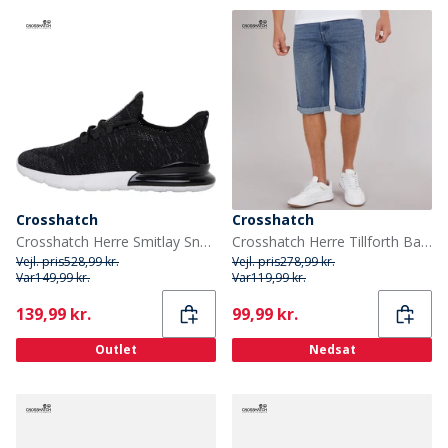
Crosshatch
Crosshatch
Crosshatch Herre Smitlay Sneakers Sort
Crosshatch Herre Tillforth Baggy Denim Shorts Stonewash
Vejl. pris
528,99 kr.
Vejl. pris
278,99 kr.
Var
149,99 kr.
Var
119,99 kr.
Current
Current
139,99 kr.
99,99 kr.
Outlet
Nedsat