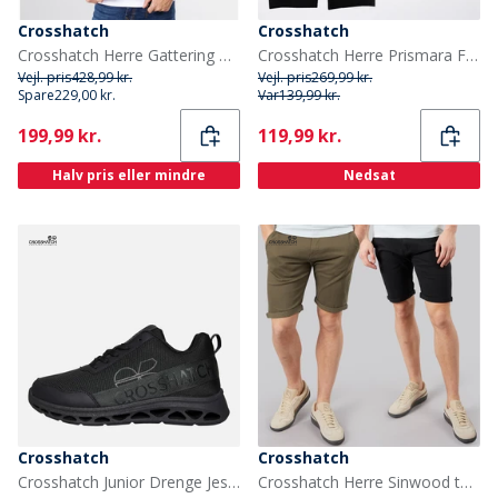
Crosshatch
Crosshatch
Crosshatch Herre Gattering Puffer Jakke Midnat
Crosshatch Herre Prismara Fem Pak Boksershorts Sort
Vejl. pris
428,99 kr.
Vejl. pris
269,99 kr.
Spare
229,00 kr.
Var
139,99 kr.
Current
Current
199,99 kr.
119,99 kr.
Halv pris eller mindre
Nedsat
Crosshatch
Crosshatch
Crosshatch Junior Drenge Jesmond sneakers Black Mono
Crosshatch Herre Sinwood to pak chinos shorts Khaki/Sort