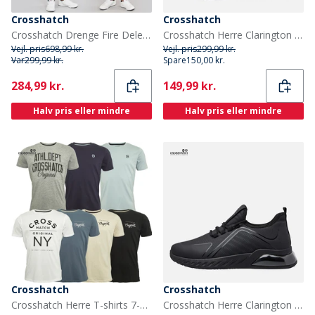
Crosshatch
Crosshatch
Crosshatch Drenge Fire Dele Hættetrøje Sweatshirt T-shirt Og Joggingbukser Sæt Navy/Off White
Crosshatch Herre Clarington Træningssko Khaki/Sort
Vejl. pris
698,99 kr.
Vejl. pris
299,99 kr.
Var
299,99 kr.
Spare
150,00 kr.
Current
Current
284,99 kr.
149,99 kr.
Halv pris eller mindre
Halv pris eller mindre
Crosshatch
Crosshatch
Crosshatch Herre T-shirts 7-pak Blå/Blå/Grå Melange/Hvid/Blå/Sort/Off White
Crosshatch Herre Clarington Træningssko Black Mono