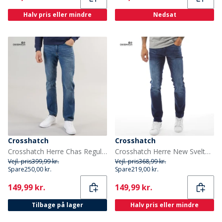
Halv pris eller mindre
Nedsat
Crosshatch
Crosshatch
Crosshatch Herre Chas Regular Fit Jeans Medium Vask
Crosshatch Herre New Svelte Skinny Jeans Mørkvasket Denim
Vejl. pris
399,99 kr.
Vejl. pris
368,99 kr.
Spare
250,00 kr.
Spare
219,00 kr.
Current
Current
149,99 kr.
149,99 kr.
Tilbage på lager
Halv pris eller mindre