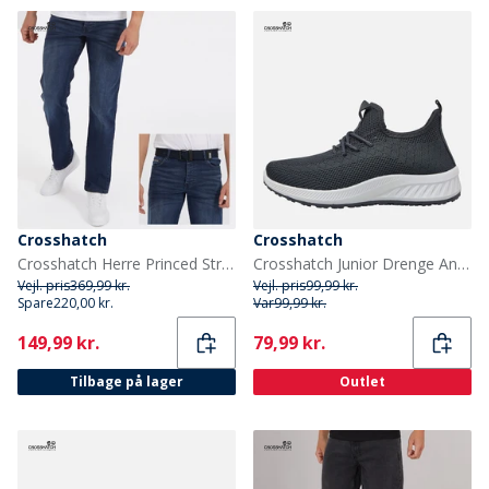
Crosshatch
Crosshatch
Crosshatch Herre Princed Straight Fit Jeans Mørk Vask
Crosshatch Junior Drenge Antioch træningssko Grå
Vejl. pris
369,99 kr.
Vejl. pris
99,99 kr.
Spare
220,00 kr.
Var
99,99 kr.
Current
Current
149,99 kr.
79,99 kr.
Tilbage på lager
Outlet