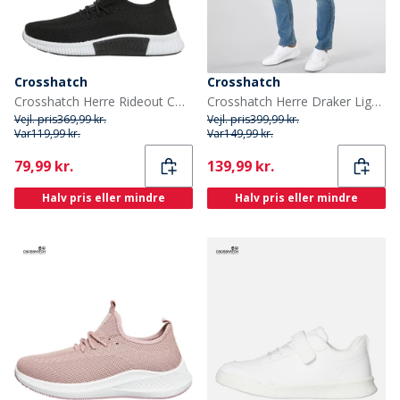
Crosshatch
Crosshatch
Crosshatch Herre Rideout CH Sneakers Sort
Crosshatch Herre Draker Lige Jeans Lys Vask
Vejl. pris
369,99 kr.
Vejl. pris
399,99 kr.
Var
119,99 kr.
Var
149,99 kr.
Current
Current
79,99 kr.
139,99 kr.
Halv pris eller mindre
Halv pris eller mindre