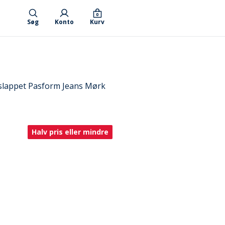
0
Søg
Konto
Kurv
slappet Pasform Jeans Mørk
Halv pris eller mindre