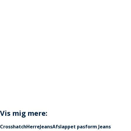
Vis mig mere:
Crosshatch
Herre
Jeans
Afslappet pasform Jeans