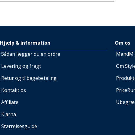
Hjælp & information
Om os
Sådan lægger du en ordre
MandM e
Levering og fragt
Om Style
Retur og tilbagebetaling
Produkt
Kontakt os
PriceRu
Affiliate
Ubegræn
Klarna
Størrelsesguide