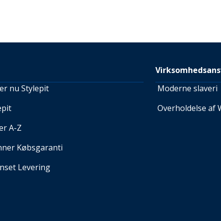
Virksomhedsans
r nu Stylepit
Moderne slaveri
pit
Overholdelse af 
er A-Z
nner Købsgaranti
set Levering