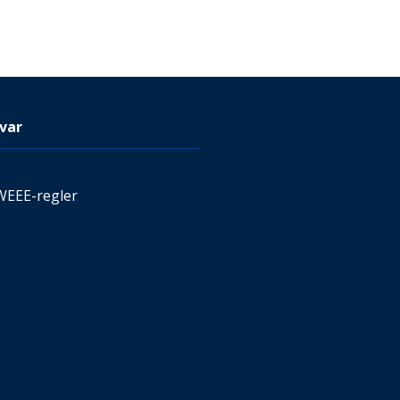
var
WEEE-regler