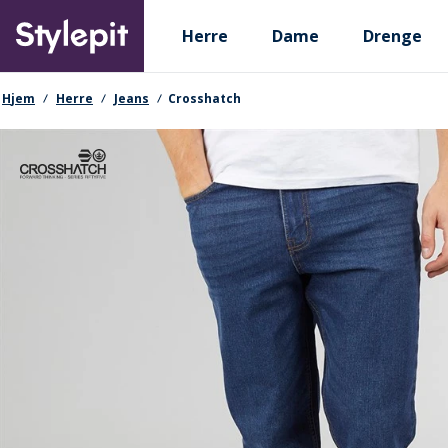
Skip
Primary departments
to
Herre
Dame
Drenge
main
content
navigationssti
Hjem
Herre
Jeans
Crosshatch