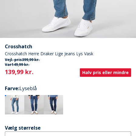
Crosshatch
Crosshatch Herre Draker Lige Jeans Lys Vask
Vejl. pris
399,99 kr.
Var
149,99 kr.
Current
139,99 kr.
Halv pris eller mindre
Farve
:
Lyseblå
Vælg størrelse