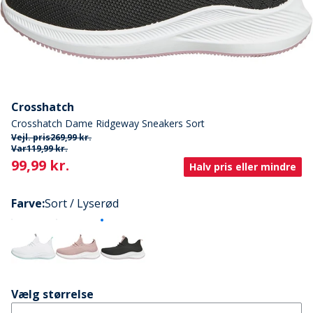
Crosshatch
Crosshatch Dame Ridgeway Sneakers Sort
Vejl. pris
269,99 kr.
Var
119,99 kr.
Current
99,99 kr.
Halv pris eller mindre
Farve
:
Sort / Lyserød
Vælg størrelse