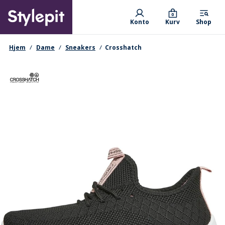
Skip
Primary departments
to
0
Konto
Kurv
Shop
main
content
navigationssti
Hjem
Dame
Sneakers
Crosshatch