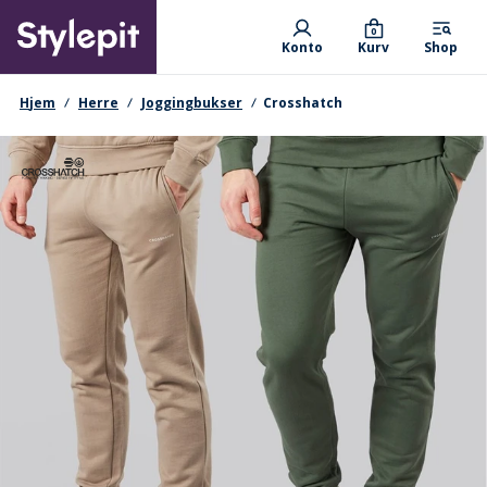
Skip
Primary departments
to
0
Konto
Kurv
Shop
main
content
navigationssti
Hjem
Herre
Joggingbukser
Crosshatch