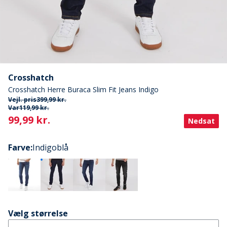
Crosshatch
Crosshatch Herre Buraca Slim Fit Jeans Indigo
Vejl. pris
399,99 kr.
Var
119,99 kr.
Current
99,99 kr.
Nedsat
Farve
:
Indigoblå
Vælg størrelse