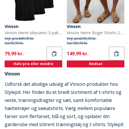
Vinson
Vinson
Vinson Herre Massimo 3-pak T-shirts Tap Shoe
Vinson Herre Roger Shorts 2-pak Humus/Mørk Safir
Vejl. pris
449,99 kr.
Vejl. pris
599,99 kr.
Var
99,99 kr.
Var
189,99 kr.
Current
Current
79,99 kr.
149,99 kr.
Halv pris eller mindre
Nedsat
Vinson
Udforsk det alsidige udvalg af Vinson-produkter hos
Stylepit. Her finder du et bredt sortiment af t-shirts og
veste, træningsdragter og sæt, samt komfortable
hættetrøjer og sweatshirts. Vælg mellem populære
farver som flerfarvet, blå og sort, og opdater din
garderobe med stilrent træningstøj og t-shirts. Stylepit