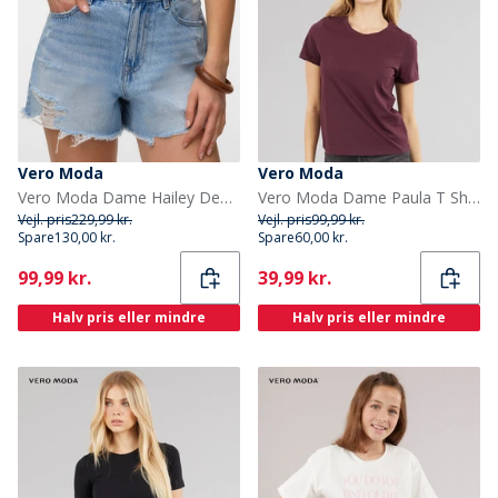
Vero Moda
Vero Moda
Vero Moda Dame Hailey Denim Shorts Light Blue Denim
Vero Moda Dame Paula T Shirt Wine Tasting
Vejl. pris
229,99 kr.
Vejl. pris
99,99 kr.
Spare
130,00 kr.
Spare
60,00 kr.
Current
Current
99,99 kr.
39,99 kr.
Halv pris eller mindre
Halv pris eller mindre