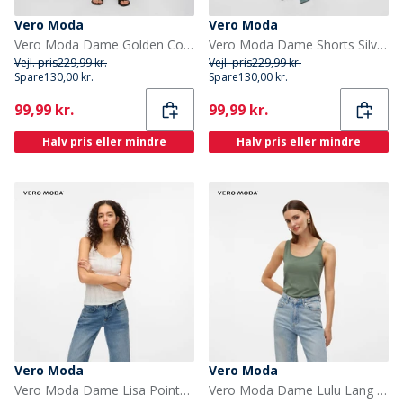
Vero Moda
Vero Moda
Vero Moda Dame Golden Cove Shorts Birch
Vero Moda Dame Shorts Silver Lining
Vejl. pris
229,99 kr.
Vejl. pris
229,99 kr.
Spare
130,00 kr.
Spare
130,00 kr.
Current
Current
99,99 kr.
99,99 kr.
Halv pris eller mindre
Halv pris eller mindre
Vero Moda
Vero Moda
Vero Moda Dame Lisa Pointelle Vest Sne Hvid
Vero Moda Dame Lulu Lang Tanktop Laurbærkrans