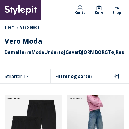
Skip
Primary departments
to
0
Konto
Kurv
Shop
main
content
navigationssti
Hjem
Vero Moda
Vero Moda
Hurtige links
Dame
Herre
Mode
Undertøj
Gaver
BJORN BORG
Tøj
Reste
Stilarter 17
Filtrer og sorter