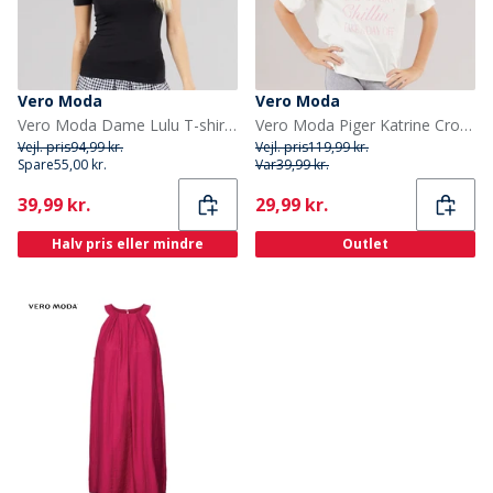
Vero Moda
Vero Moda
Vero Moda Dame Lulu T-shirt Sort
Vero Moda Piger Katrine Cropped T-shirt Snow White Chillin C-12 Snow White Chillin
Vejl. pris
94,99 kr.
Vejl. pris
119,99 kr.
Spare
55,00 kr.
Var
39,99 kr.
Current
Current
39,99 kr.
29,99 kr.
Halv pris eller mindre
Outlet