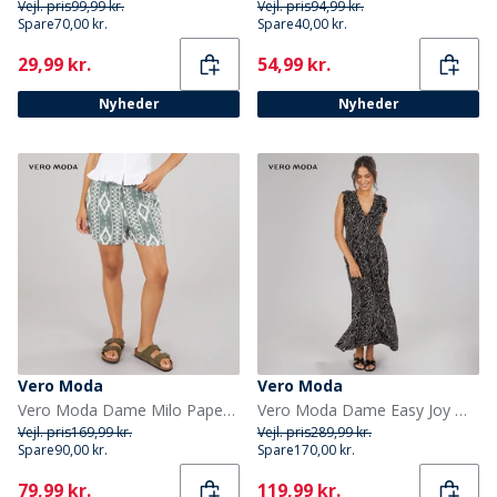
Vejl. pris
99,99 kr.
Vejl. pris
94,99 kr.
Spare
70,00 kr.
Spare
40,00 kr.
Current
Current
29,99 kr.
54,99 kr.
Nyheder
Nyheder
Vero Moda
Vero Moda
Vero Moda Dame Milo Paperbag Shorts Laurel Wreath
Vero Moda Dame Easy Joy Maxi Kjole Sort
Vejl. pris
169,99 kr.
Vejl. pris
289,99 kr.
Spare
90,00 kr.
Spare
170,00 kr.
Current
Current
79,99 kr.
119,99 kr.