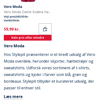
Vero Moda
Vero Moda Dame Evalina Halterneck Mini Kjole Sangria
Vejl. pris
349,99 kr.
Var
69,99 kr.
Current
59,99 kr.
Halv pris eller mindre
Vero Moda
Hos Stylepit præsenterer vi et bredt udvalg af Vero
Moda overdele, herunder skjorter, hættetrøjer og
sweatshirts. Udforsk vores sortiment af t-shirts,
sweatshirts og kjoler i farver som blå, grøn og
bordeaux. Stylepit tilbyder et kurateret udvalg, der
passer til enhver stil.
Læs mere