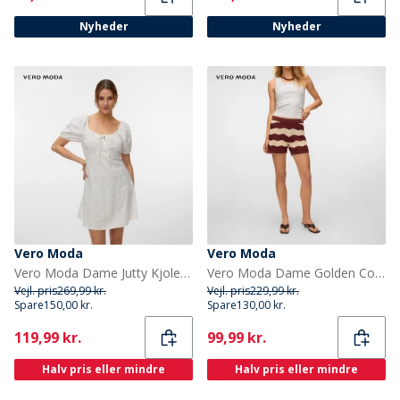
Nyheder
Nyheder
Vero Moda
Vero Moda
Vero Moda Dame Jutty Kjole Snow White
Vero Moda Dame Golden Cove Shorts Andorra
Vejl. pris
269,99 kr.
Vejl. pris
229,99 kr.
Spare
150,00 kr.
Spare
130,00 kr.
Current
Current
119,99 kr.
99,99 kr.
Halv pris eller mindre
Halv pris eller mindre