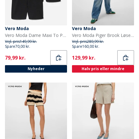
Vero Moda
Vero Moda
Vero Moda Dame Maxi To Pak Biker Shorts Sort
Vero Moda Piger Brook Løse Jeans Medium Blue Denim
Vejl. pris
149,99 kr.
Vejl. pris
289,99 kr.
Spare
70,00 kr.
Spare
160,00 kr.
Current
Current
79,99 kr.
129,99 kr.
Nyheder
Halv pris eller mindre