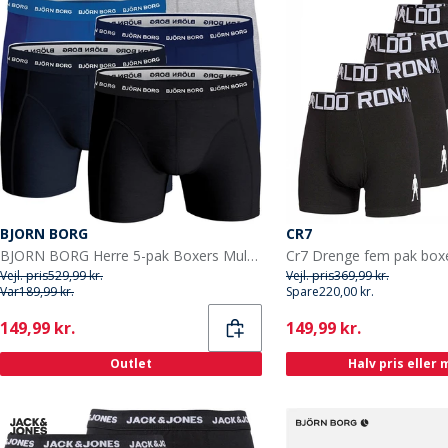
BJORN BORG
CR7
BJORN BORG Herre 5-pak Boxers Multipak 9
Cr7 Drenge fem pak boxe
Vejl. pris
529,99 kr.
Vejl. pris
369,99 kr.
Var
189,99 kr.
Spare
220,00 kr.
Current
Current
149,99 kr.
149,99 kr.
Outlet
Halv pris eller