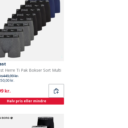
ast
ast Herre Ti Pak Bokser Sort Multi
ris
449,99 kr.
250,00 kr.
ent
9 kr.
Halv pris eller mindre