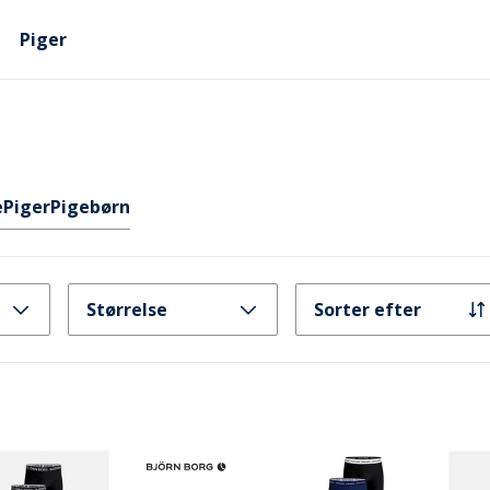
Piger
e
Piger
Pigebørn
Størrelse
Sorter efter