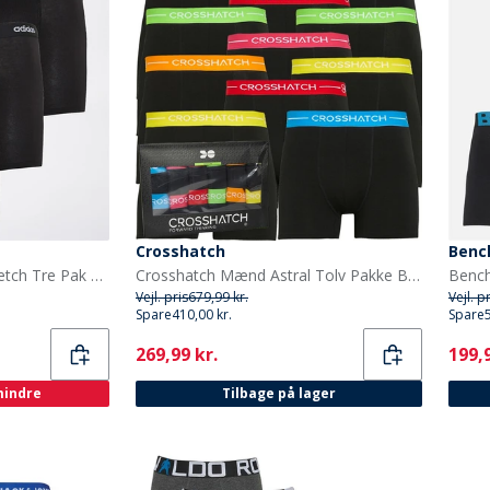
Crosshatch
Benc
adidas Herre Bomuld Stretch Tre Pak Boxer Shorts Sort/Sort/Sort
Crosshatch Mænd Astral Tolv Pakke Boxers Sort
Bench
Vejl. pris
679,99 kr.
Vejl. p
Spare
410,00 kr.
Spare
Current
Curr
269,99 kr.
199,9
 mindre
Tilbage på lager