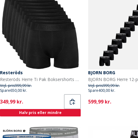
Resteröds
BJORN BORG
Resteröds Herre Ti Pak Boksershorts Sort
Vejl. pris
999,99 kr.
Vejl. pris
999,99 kr.
Spare
650,00 kr.
Spare
400,00 kr.
Current
Current
349,99 kr.
599,99 kr.
Halv pris eller mindre