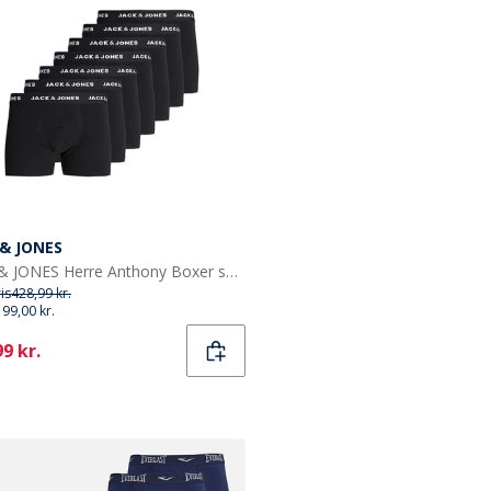
 & JONES
JACK & JONES Herre Anthony Boxer shorts Sort
ris
428,99 kr.
199,00 kr.
ent
9 kr.