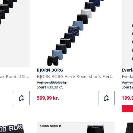
BJORN BORG
Everl
BJORN BORG Herre 12-pak Bomuld Stretch Boxers Multipack 1
BJORN BORG Herre Boxer shorts Flerfarvet
Everl
Vejl. pris
999,99 kr.
Vejl. p
Spare
400,00 kr.
Spare
Current
Curr
599,99 kr.
199,9