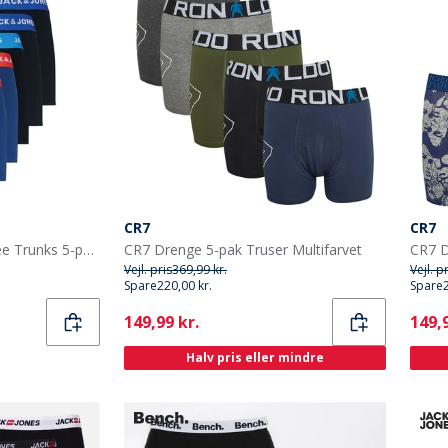
CR7
CR7
JACK & JONES Drenge Lee Trunks 5-pak Surf The Web
CR7 Drenge 5-pak Truser Multifarvet
CR7 D
Vejl. pris
369,99 kr.
Vejl. p
Spare
220,00 kr.
Spare
Current
Curr
149,99 kr.
149,9
Halv pris eller mindre