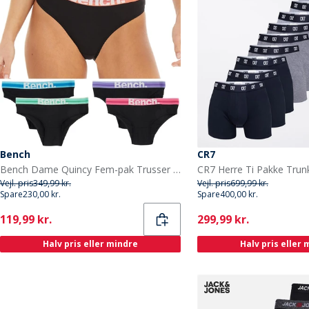
Bench
CR7
Bench Dame Quincy Fem-pak Trusser Multi
CR7 Herre Ti Pakke Trun
Vejl. pris
349,99 kr.
Vejl. pris
699,99 kr.
Spare
230,00 kr.
Spare
400,00 kr.
Current
Current
119,99 kr.
299,99 kr.
Halv pris eller mindre
Halv pris eller