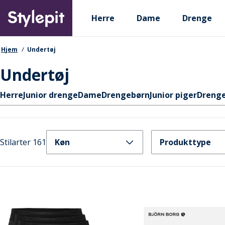
Skip
Primary departments
to
Herre
Dame
Drenge
main
content
navigationssti
Hjem
Undertøj
Undertøj
Hurtige links
Herre
Junior drenge
Dame
Drengebørn
Junior piger
Dreng
Stilarter 161
Køn
Produkttype