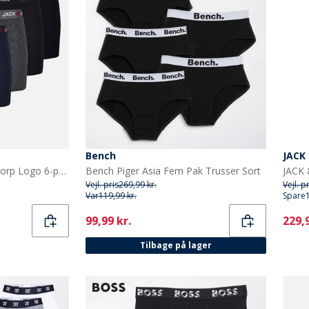
Bench
JACK
JACK & JONES Herre Jaccorp Logo 6-pak Boxer Briefs Pack 4 Port Royal
Bench Piger Asia Fem Pak Trusser Sort
Vejl. pris
269,99 kr.
Vejl. p
Var
119,99 kr.
Spare
Current
Curr
99,99 kr.
229,9
Tilbage på lager