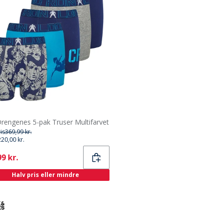
rengenes 5-pak Truser Multifarvet
ris
369,99 kr.
220,00 kr.
ent
9 kr.
Halv pris eller mindre