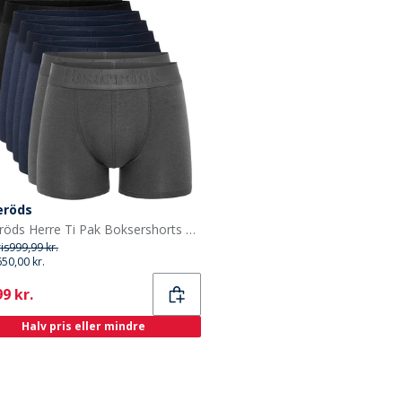
eröds
Resteröds Herre Ti Pak Boksershorts Multifarvet
ris
999,99 kr.
650,00 kr.
ent
9 kr.
Halv pris eller mindre