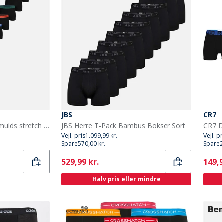
JBS
CR7
BJORN BORG 12-pak bomulds stretch boxers Multipack 1
JBS Herre T-Pack Bambus Bokser Sort
Vejl. pris
1.099,99 kr.
Vejl. p
Spare
570,00 kr.
Spare
Current
Curr
529,99 kr.
149,9
Halv pris eller mindre