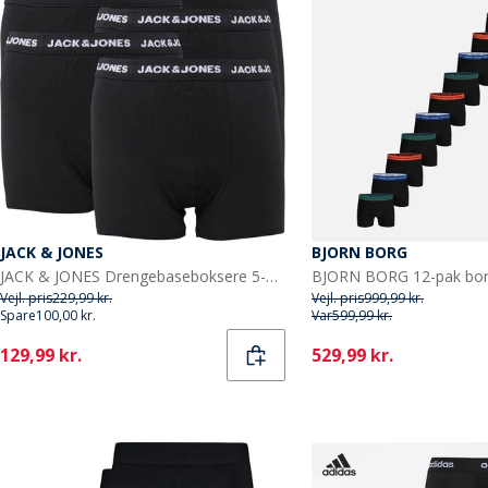
JACK & JONES
BJORN BORG
JACK & JONES Drengebaseboksere 5-pak Sort
Vejl. pris
229,99 kr.
Vejl. pris
999,99 kr.
Spare
100,00 kr.
Var
599,99 kr.
Current
Current
129,99 kr.
529,99 kr.