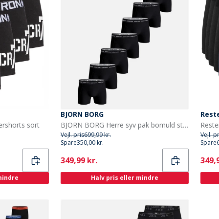
BJORN BORG
Rest
rshorts sort
BJORN BORG Herre syv pak bomuld stretch underbukser Multipak 1
Vejl. pris
699,99 kr.
Vejl. p
Spare
350,00 kr.
Spare
Current
Curr
349,99 kr.
349,9
 mindre
Halv pris eller mindre