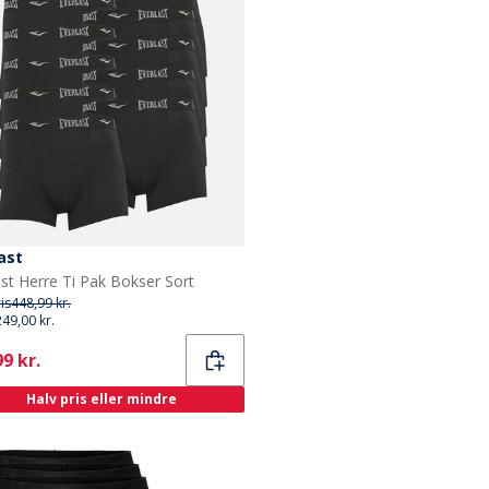
ast
ast Herre Ti Pak Bokser Sort
ris
448,99 kr.
249,00 kr.
ent
9 kr.
Halv pris eller mindre