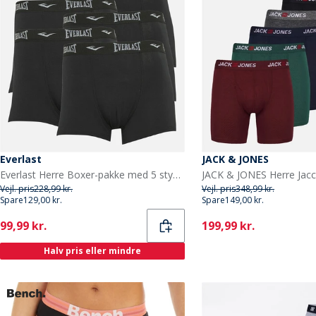
Everlast
JACK & JONES
Everlast Herre Boxer-pakke med 5 stykker Sort/Sort
Vejl. pris
228,99 kr.
Vejl. pris
348,99 kr.
Spare
129,00 kr.
Spare
149,00 kr.
Current
Current
99,99 kr.
199,99 kr.
Halv pris eller mindre