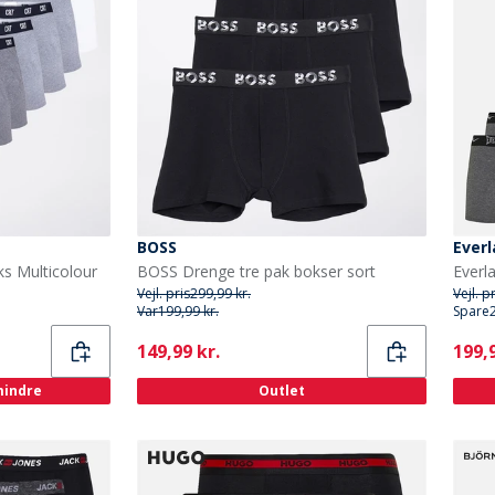
BOSS
Everl
ks Multicolour
BOSS Drenge tre pak bokser sort
Everl
Vejl. pris
299,99 kr.
Vejl. p
Var
199,99 kr.
Spare
Current
Curr
149,99 kr.
199,9
 mindre
Outlet