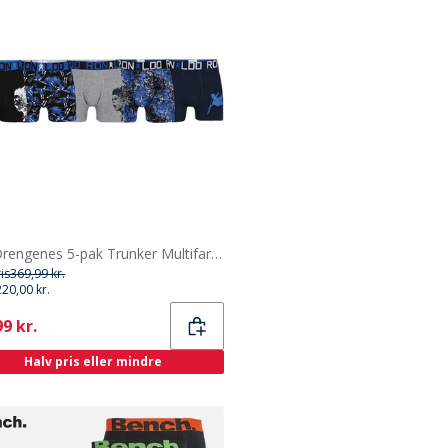
CR7 Drengenes 5-pak Trunker Multifarvet
ris
369,99 kr.
220,00 kr.
ent
9 kr.
Halv pris eller mindre