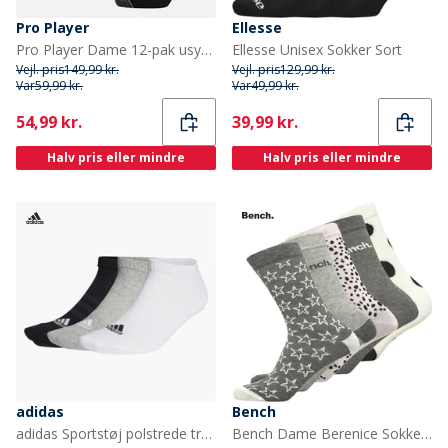
Pro Player
Ellesse
Pro Player Dame 12-pak usynlige sokker Sort/Blå
Ellesse Unisex Sokker Sort
Vejl. pris
149,99 kr.
Vejl. pris
129,99 kr.
Var
59,99 kr.
Var
49,99 kr.
Current
Current
54,99 kr.
39,99 kr.
Halv pris eller mindre
Halv pris eller mindre
adidas
Bench
adidas Sportstøj polstrede tre pak lave ankelstrømper Grey Heather/Hvid/Sort
Bench Dame Berenice Sokker Strømper 5-pak Multi