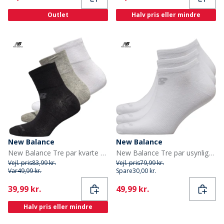
Outlet
Halv pris eller mindre
New Balance
New Balance
New Balance Tre par kvarte strømper Sort/Grå/Hvid
New Balance Tre par usynlige strømper Hvid
Vejl. pris
83,99 kr.
Vejl. pris
79,99 kr.
Var
49,99 kr.
Spare
30,00 kr.
Current
Current
39,99 kr.
49,99 kr.
Halv pris eller mindre