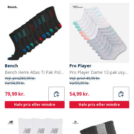
Bench
Pro Player
Bench Herre Atlas Ti Pak Polstrede Crew Sokker Sort/Multi
Pro Player Dame 12-pak usynlige sokker Hvid/Multi
Vejl. pris
269,99 kr.
Vejl. pris
149,99 kr.
Var
94,99 kr.
Var
59,99 kr.
Current
Current
79,99 kr.
54,99 kr.
Halv pris eller mindre
Halv pris eller mindre