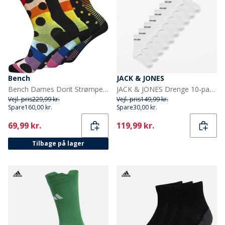
Bench
JACK & JONES
Bench Dames Dorit Strømper 5-pak Sort/Multi
JACK & JONES Drenge 10-pak Regen Tennissokker Hvid
Vejl. pris
229,99 kr.
Vejl. pris
149,99 kr.
Spare
160,00 kr.
Spare
30,00 kr.
Current
Current
69,99 kr.
119,99 kr.
Tilbage på lager