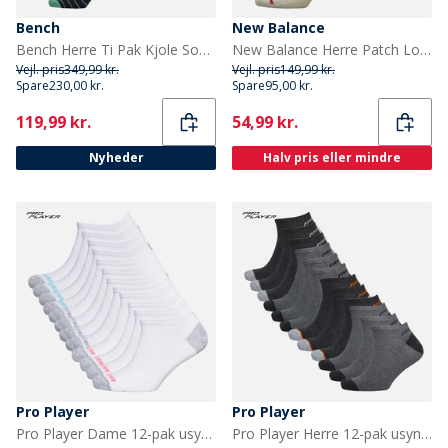
Bench
New Balance
Bench Herre Ti Pak Kjole Sokker Sort/Charcoal Marl/Grey Marl/Navy
New Balance Herre Patch Logo Tre Pak Crew Sokker Grå/Blå
Vejl. pris
349,99 kr.
Vejl. pris
149,99 kr.
Spare
230,00 kr.
Spare
95,00 kr.
Current
Current
119,99 kr.
54,99 kr.
Nyheder
Halv pris eller mindre
Pro Player
Pro Player
Pro Player Dame 12-pak usynlige sokker Hvid/Bright
Pro Player Herre 12-pak usynlige sokker Grå/Multi