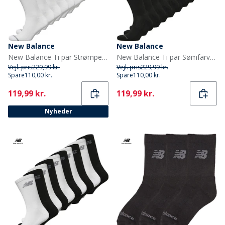
New Balance
New Balance
New Balance Ti par Strømper med Polstring Hvid Crew
New Balance Ti par Sømfarvede Strømpebukser Sort
Vejl. pris
229,99 kr.
Vejl. pris
229,99 kr.
Spare
110,00 kr.
Spare
110,00 kr.
Current
Current
119,99 kr.
119,99 kr.
Nyheder