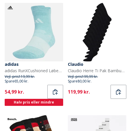
adidas
Claudio
adidas RunXCushioned Løbestrømper Mint Ton/Halo Mint
Claudio Herre Ti Pak Bambus Sokker Sort
Vejl. pris
119,99 kr.
Vejl. pris
199,99 kr.
Spare
65,00 kr.
Spare
80,00 kr.
Current
Current
54,99 kr.
119,99 kr.
Halv pris eller mindre