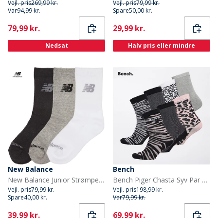
Vejl. pris
269,99 kr.
Vejl. pris
79,99 kr.
Var
94,99 kr.
Spare
50,00 kr.
Current
Current
79,99 kr.
29,99 kr.
Nedsat
Halv pris eller mindre
New Balance
Bench
New Balance Junior Strømper med Polstring 3-Pak Multi
Bench Piger Chasta Syv Par Sokker Assorteret
Vejl. pris
79,99 kr.
Vejl. pris
198,99 kr.
Spare
40,00 kr.
Var
79,99 kr.
Current
Current
39,99 kr.
69,99 kr.