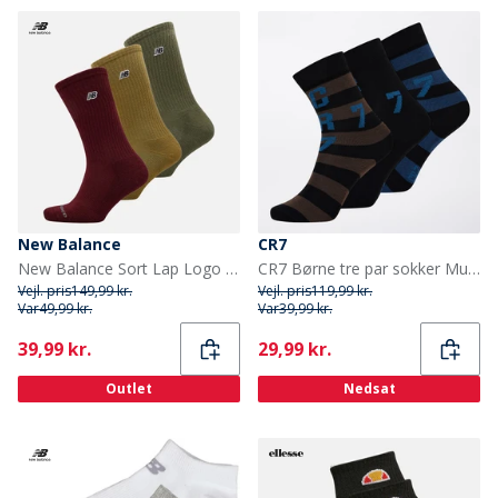
New Balance
CR7
New Balance Sort Lap Logo Tre Pak Crew Sokker Brun/Rød
CR7 Børne tre par sokker Multicolour
Vejl. pris
149,99 kr.
Vejl. pris
119,99 kr.
Var
49,99 kr.
Var
39,99 kr.
Current
Current
39,99 kr.
29,99 kr.
Outlet
Nedsat