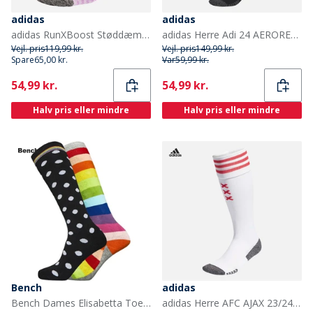
adidas
adidas
adidas RunXBoost Støddæmpende Løbestrømper i Crew Snit Powder Plum/Aurora Plum/Purple Burst
adidas Herre Adi 24 AEROREADY Fodboldstrømper Sort
Vejl. pris
119,99 kr.
Vejl. pris
149,99 kr.
Spare
65,00 kr.
Var
59,99 kr.
Current
Current
54,99 kr.
54,99 kr.
Halv pris eller mindre
Halv pris eller mindre
Bench
adidas
Bench Dames Elisabetta Toepasbare Sokken Zwart/Grijs Melange
adidas Herre AFC AJAX 23/24 Hjemme strømper Hvid