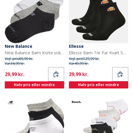
New Balance
Ellesse
New Balance Børn Korte sokker Flerfarvet
Ellesse Børn Tre Par Kvart Sokker Sort
Vejl. pris
69,99 kr.
Vejl. pris
129,99 kr.
Var
34,99 kr.
Var
49,99 kr.
Current
Current
29,99 kr.
39,99 kr.
Halv pris eller mindre
Halv pris eller mindre