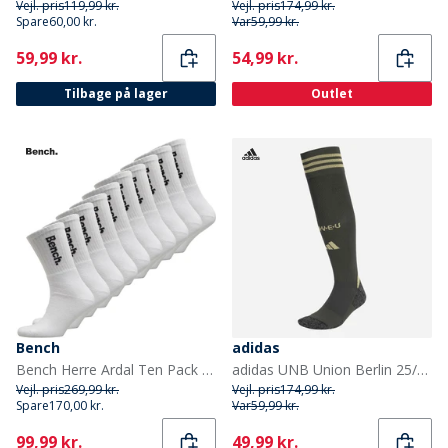
Vejl. pris
119,99 kr.
Vejl. pris
174,99 kr.
Spare
60,00 kr.
Var
59,99 kr.
Current
Current
59,99 kr.
54,99 kr.
Tilbage på lager
Outlet
Bench
adidas
Bench Herre Ardal Ten Pack Polstrede Crew Sokker Hvid/Sort
adidas UNB Union Berlin 25/26 ude fodboldstrømper Grå
Vejl. pris
269,99 kr.
Vejl. pris
174,99 kr.
Spare
170,00 kr.
Var
59,99 kr.
Current
Current
99,99 kr.
49,99 kr.