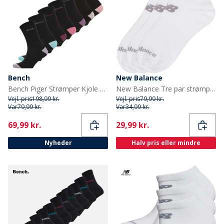
Bench
New Balance
Bench Piger Strømper Kjole 7-pak Sort
New Balance Tre par strømper til Drenge i kvartlængde hvid
Vejl. pris
198,99 kr.
Vejl. pris
79,99 kr.
Var
79,99 kr.
Var
34,99 kr.
Current
Current
69,99 kr.
29,99 kr.
Nyheder
Halv pris eller mindre