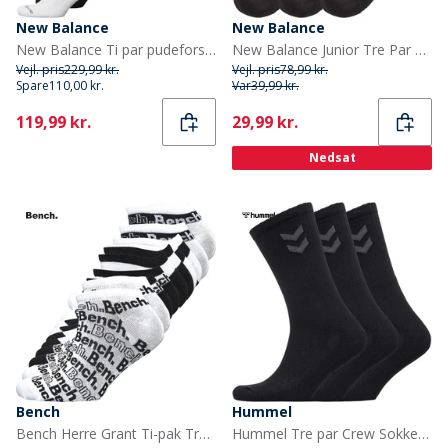
New Balance
New Balance
New Balance Ti par pudeforstærkede strømper Sort/Hvid
New Balance Junior Tre Par Polstrede Crew Sokker Sort
Vejl. pris
229,99 kr.
Vejl. pris
78,99 kr.
Spare
110,00 kr.
Var
39,99 kr.
Current
Current
119,99 kr.
29,99 kr.
Nedsat
Bench
Hummel
Bench Herre Grant Ti-pak Trainer Liner Sokker Assorteret
Hummel Tre par Crew Sokker Sort