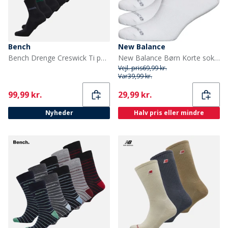
Bench
New Balance
Bench Drenge Creswick Ti par Selskabstøjssokker Sort
New Balance Børn Korte sokker Hvid
Vejl. pris
69,99 kr.
Var
39,99 kr.
Current
Current
99,99 kr.
29,99 kr.
Nyheder
Halv pris eller mindre