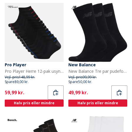
Pro Player
New Balance
Pro Player Herre 12-pak usynlige sokker Sort/Rød
New Balance Tre par pudeforstærkede strømper Sort
Vejl. pris
148,99 kr.
Vejl. pris
99,99 kr.
Spare
89,00 kr.
Spare
50,00 kr.
Current
Current
59,99 kr.
49,99 kr.
Halv pris eller mindre
Halv pris eller mindre