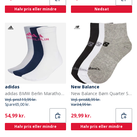
Halv pris eller mindre
Nedsat
adidas
New Balance
adidas BMW Berlin Marathon 2025 Tre Pak Løbestrømper Hvid/Halo Silver/Collegiate Navy
New Balance Børn Quarter Sokker Flerfarvet
Vejl. pris
119,99 kr.
Vejl. pris
68,99 kr.
Spare
65,00 kr.
Var
34,99 kr.
Current
Current
54,99 kr.
29,99 kr.
Halv pris eller mindre
Halv pris eller mindre