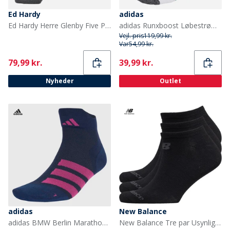
Ed Hardy
adidas
Ed Hardy Herre Glenby Five Pack Strømper Mixed
adidas Runxboost Løbestrømper Hvid/Pure Teal
Vejl. pris
119,99 kr.
Var
54,99 kr.
Current
Current
79,99 kr.
39,99 kr.
Nyheder
Outlet
adidas
New Balance
adidas BMW Berlin Marathon 2025 Løbestrømper Collegiate Collegiate Navy/Semi Green Spark
New Balance Tre par Usynlige Strømper Sort