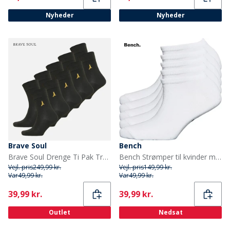
Nyheder
Nyheder
Brave Soul
Bench
Brave Soul Drenge Ti Pak Trænings Sokker Sort
Bench Strømper til kvinder med perler, 5-pak, hvide
Vejl. pris
249,99 kr.
Vejl. pris
149,99 kr.
Var
49,99 kr.
Var
49,99 kr.
Current
Current
39,99 kr.
39,99 kr.
Outlet
Nedsat