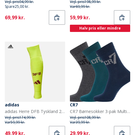
Vejl. pris
94,99 kr.
Vejl. pris
198,99 kr.
Spare
25,00 kr.
Var
69,99 kr.
Current
Current
69,99 kr.
59,99 kr.
Halv pris eller mindre
adidas
CR7
adidas Herre DFB Tyskland 2025 Autentiske udebanestrømper Semi Solar Yellow
CR7 Børnesokker 3-pak Multifarvet
Vejl. pris
174,99 kr.
Vejl. pris
108,99 kr.
Var
59,99 kr.
Var
39,99 kr.
Current
Current
49,99 kr.
29,99 kr.