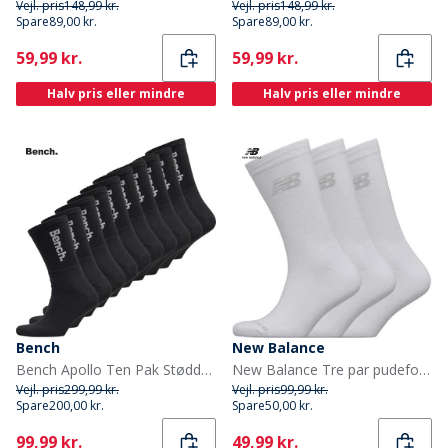
Vejl. pris
148,99 kr.
Vejl. pris
148,99 kr.
Spare
89,00 kr.
Spare
89,00 kr.
Current
Current
59,99 kr.
59,99 kr.
Halv pris eller mindre
Halv pris eller mindre
Bench
New Balance
Bench Apollo Ten Pak Støddæmpende Crew Sokker til Herre Sort/Hvid
New Balance Tre par pudeforstærkede sokker Hvid
Vejl. pris
299,99 kr.
Vejl. pris
99,99 kr.
Spare
200,00 kr.
Spare
50,00 kr.
Current
Current
99,99 kr.
49,99 kr.