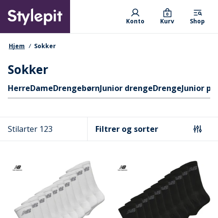
Skip
Primary departments
to
0
Konto
Kurv
Shop
main
content
navigationssti
Hjem
Sokker
Sokker
Hurtige links
Herre
Dame
Drengebørn
Junior drenge
Drenge
Junior pi
Stilarter 123
Filtrer og sorter