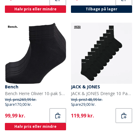
Halv pris eller mindre
Tilbage på lager
Bench
JACK & JONES
Bench Herre Olivier 10-pak Sokker til Træningssko Sort
JACK & JONES Drenge 10 Par Regn Tennissokker Sorte
Vejl. pris
269,99 kr.
Vejl. pris
148,99 kr.
Spare
170,00 kr.
Spare
29,00 kr.
Current
Current
99,99 kr.
119,99 kr.
Halv pris eller mindre