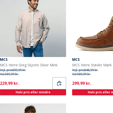
MCS
MCS
MCS Herre Greg Skjorte Silver Mink
MCS Herre Støvler Mørk
Vejl. pris
699,99 kr.
Vejl. pris
848,99 kr.
Var
269,99 kr.
Var
369,99 kr.
Current
Current
229,99 kr.
299,99 kr.
Halv pris eller mindre
Halv pris eller