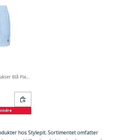
MCS Mænd Irving Badebukser Blå Placid
 mindre
dukter hos Stylepit. Sortimentet omfatter