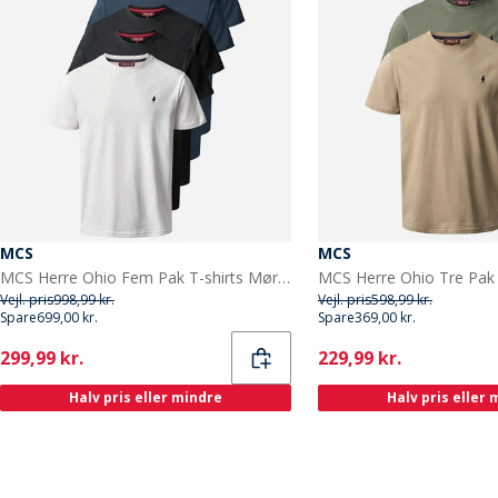
MCS
MCS
MCS Herre Ohio Fem Pak T-shirts Mørk Safir/Mørk Safir/Skoæske/Skoæske/Hvid Darksap/Darksap/Taps/Taps/Whi
Vejl. pris
998,99 kr.
Vejl. pris
598,99 kr.
Spare
699,00 kr.
Spare
369,00 kr.
Current
Current
299,99 kr.
229,99 kr.
Halv pris eller mindre
Halv pris eller