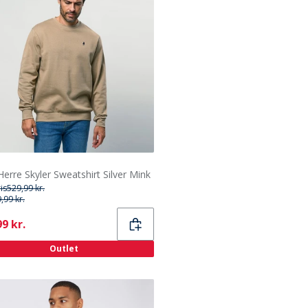
erre Skyler Sweatshirt Silver Mink
ris
529,99 kr.
,99 kr.
ent
9 kr.
Outlet