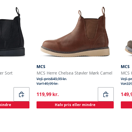
MCS
MCS
er Sort
MCS Herre Chelsea Støvler Mørk Camel
MCS H
Vejl. pris
849,99 kr.
Vejl. p
Var
149,99 kr.
Var
229
Current
Curr
119,99 kr.
149,9
 mindre
Halv pris eller mindre