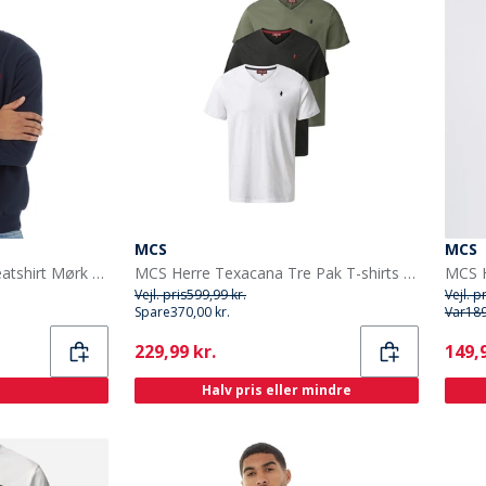
MCS
MCS
MCS Herre Rundhals Sweatshirt Mørk Safir
MCS Herre Texacana Tre Pak T-shirts Tapshoe/Beetle/Hvid
MCS H
Vejl. pris
599,99 kr.
Vejl. p
Spare
370,00 kr.
Var
189
Current
Curr
229,99 kr.
149,9
Halv pris eller mindre