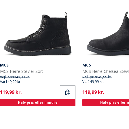
MCS
MCS
MCS Herre Støvler Sort
MCS Herre Chelsea Støvl
Vejl. pris
849,99 kr.
Vejl. pris
849,99 kr.
Var
149,99 kr.
Var
149,99 kr.
Current
Current
119,99 kr.
119,99 kr.
Halv pris eller mindre
Halv pris eller