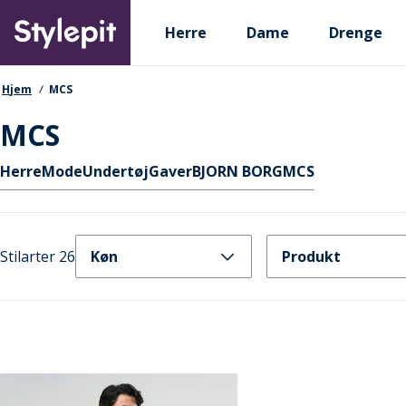
Skip
Primary departments
to
Herre
Dame
Drenge
main
content
navigationssti
Hjem
MCS
MCS
Hurtige links
Herre
Mode
Undertøj
Gaver
BJORN BORG
MCS
Stilarter 26
Køn
Produkt