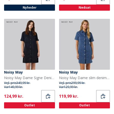
Nyheder
Nedsat
Noisy May
Noisy May
Noisy May Dame Signe Denim Kjole Sort
Noisy May Dame slim denim kjole Medium Blue Denim
Vejl. pris
349,99 kr.
Vejl. pris
299,99 kr.
Var
149,99 kr.
Var
129,99 kr.
Current
Current
124,99 kr.
119,99 kr.
Outlet
Outlet