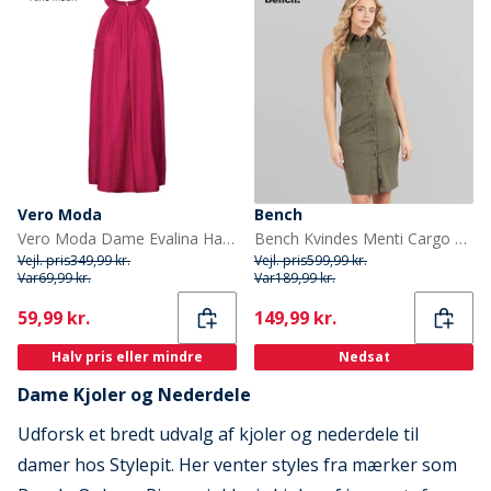
Vero Moda
Bench
Vero Moda Dame Evalina Halterneck Mini Kjole Sangria
Bench Kvindes Menti Cargo Kjole Khaki
Vejl. pris
349,99 kr.
Vejl. pris
599,99 kr.
Var
69,99 kr.
Var
189,99 kr.
Current
Current
59,99 kr.
149,99 kr.
Halv pris eller mindre
Nedsat
Dame Kjoler og Nederdele
Udforsk et bredt udvalg af kjoler og nederdele til
damer hos Stylepit. Her venter styles fra mærker som