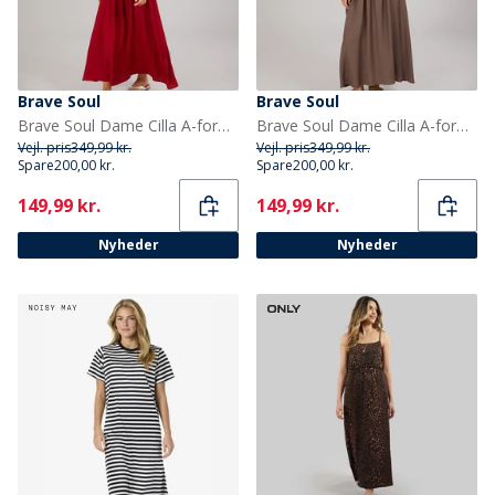
Brave Soul
Brave Soul
Brave Soul Dame Cilla A-formet Midi Kjole Rød
Brave Soul Dame Cilla A-formet Midi Kjole Dark Taupe
Vejl. pris
349,99 kr.
Vejl. pris
349,99 kr.
Spare
200,00 kr.
Spare
200,00 kr.
Current
Current
149,99 kr.
149,99 kr.
Nyheder
Nyheder