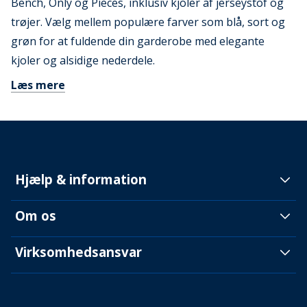
Bench, Only og Pieces, inklusiv kjoler af jerseystof og
trøjer. Vælg mellem populære farver som blå, sort og
grøn for at fuldende din garderobe med elegante
kjoler og alsidige nederdele.
Læs mere
Hjælp & information
Om os
Virksomhedsansvar