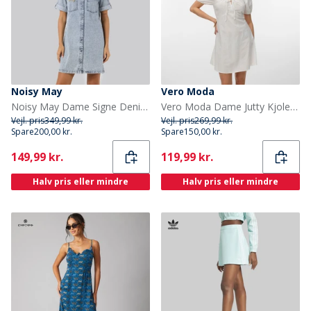
Noisy May
Vero Moda
Noisy May Dame Signe Denim Kjole Light Blue Denim
Vero Moda Dame Jutty Kjole Snow White
Vejl. pris
349,99 kr.
Vejl. pris
269,99 kr.
Spare
200,00 kr.
Spare
150,00 kr.
Current
Current
149,99 kr.
119,99 kr.
Halv pris eller mindre
Halv pris eller mindre