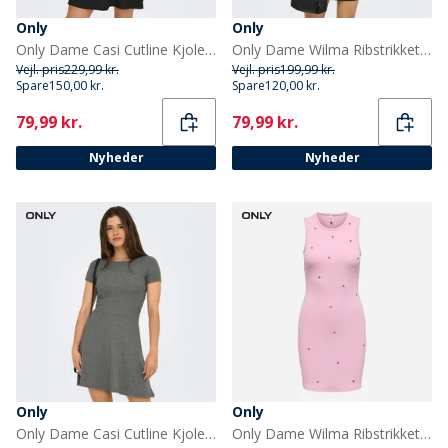
Only
Only
Only Dame Casi Cutline Kjole Sort
Only Dame Wilma Ribstrikket Kjole Sort
Vejl. pris
229,99 kr.
Vejl. pris
199,99 kr.
Spare
150,00 kr.
Spare
120,00 kr.
Current
Current
79,99 kr.
79,99 kr.
Nyheder
Nyheder
Only
Only
Only Dame Casi Cutline Kjole Bævergry
Only Dame Wilma Ribstrikket Kjole Bleglilla