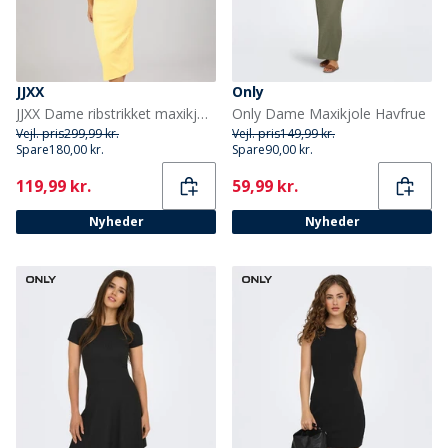
JJXX
Only
JJXX Dame ribstrikket maxikjole French Vanilla
Only Dame Maxikjole Havfrue
Vejl. pris
299,99 kr.
Vejl. pris
149,99 kr.
Spare
180,00 kr.
Spare
90,00 kr.
Current
Current
119,99 kr.
59,99 kr.
Nyheder
Nyheder