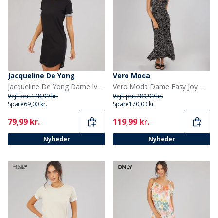
Jacqueline De Yong
Vero Moda
Jacqueline De Yong Dame Ivy Kortærmet Kjole Sort
Vero Moda Dame Easy Joy Maxi Kjole Sort
Vejl. pris
148,99 kr.
Vejl. pris
289,99 kr.
Spare
69,00 kr.
Spare
170,00 kr.
Current
Current
79,99 kr.
119,99 kr.
Nyheder
Nyheder