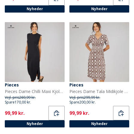
Nyheder
Nyheder
Pieces
Pieces
Pieces Dame Chilli Maxi Kjole Sort
Pieces Dame Tala Midikjole Cloud Dancer
Vejl. pris
269,99 kr.
Vejl. pris
299,99 kr.
Spare
170,00 kr.
Spare
200,00 kr.
Current
Current
99,99 kr.
99,99 kr.
Nyheder
Nyheder