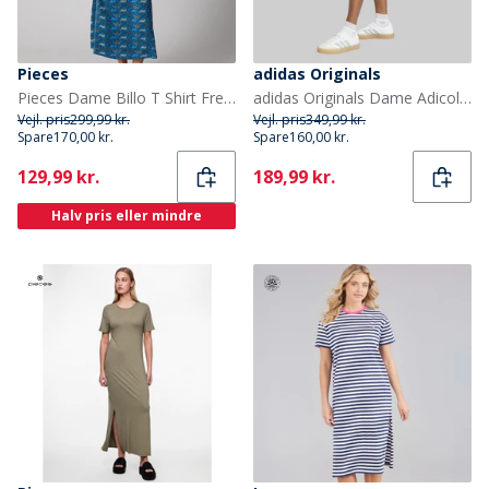
Pieces
adidas Originals
Pieces Dame Billo T Shirt French Blue Leopards
adidas Originals Dame Adicolor 3 striber Mini Nederdel Semi Flash Aqua
Vejl. pris
299,99 kr.
Vejl. pris
349,99 kr.
Spare
170,00 kr.
Spare
160,00 kr.
Current
Current
129,99 kr.
189,99 kr.
Halv pris eller mindre