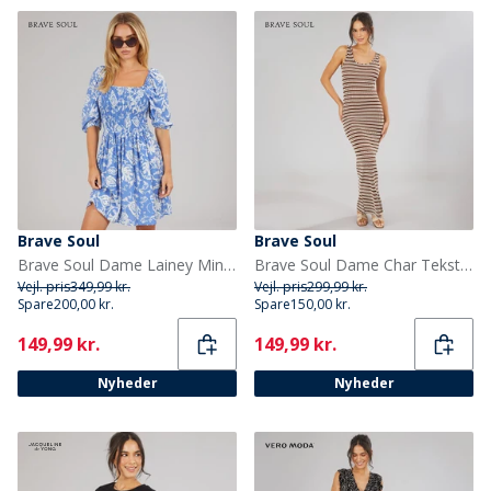
Brave Soul
Brave Soul
Brave Soul Dame Lainey Mini Kjole Blå/Hvid
Brave Soul Dame Char Tekstureret Maxi Kjole Brun/Cream
Vejl. pris
349,99 kr.
Vejl. pris
299,99 kr.
Spare
200,00 kr.
Spare
150,00 kr.
Current
Current
149,99 kr.
149,99 kr.
Nyheder
Nyheder