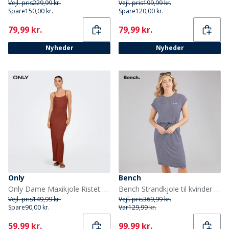
Vejl. pris
229,99 kr.
Vejl. pris
199,99 kr.
Spare
150,00 kr.
Spare
120,00 kr.
Current
Current
79,99 kr.
79,99 kr.
Nyheder
Nyheder
Only
Bench
Only Dame Maxikjole Ristet brunrød
Bench Strandkjole til kvinder Zaina Blå/Hvid Stribet
Vejl. pris
149,99 kr.
Vejl. pris
369,99 kr.
Spare
90,00 kr.
Var
129,99 kr.
Current
Current
59,99 kr.
99,99 kr.