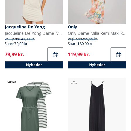
Jacqueline De Yong
Only
Jacqueline De Yong Dame Ivy Kortærmet Kjole Chateau Gray
Only Dame Milla Rem Maxi Kjole Cloud Dancer Big Flowers
Vejl. pris
149,99 kr.
Vejl. pris
299,99 kr.
Spare
70,00 kr.
Spare
180,00 kr.
Current
Current
79,99 kr.
119,99 kr.
Nyheder
Nyheder