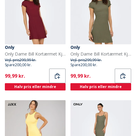
Only
Only
Only Dame Bill Kortærmet Kjole Ruby Wine
Only Dame Bill Kortærmet Kjole Mermaid
Vejl. pris
299,99 kr.
Vejl. pris
299,99 kr.
Spare
200,00 kr.
Spare
200,00 kr.
Current
Current
99,99 kr.
99,99 kr.
Halv pris eller mindre
Halv pris eller mindre