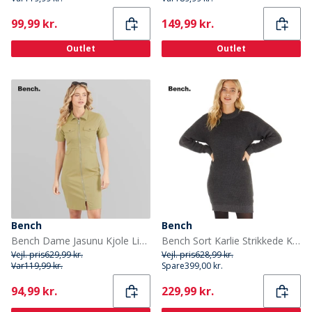
Current
Current
99,99 kr.
149,99 kr.
Outlet
Outlet
Bench
Bench
Bench Dame Jasunu Kjole Light Khaki
Bench Sort Karlie Strikkede Kjole Sort Melange
Vejl. pris
629,99 kr.
Vejl. pris
628,99 kr.
Var
119,99 kr.
Spare
399,00 kr.
Current
Current
94,99 kr.
229,99 kr.