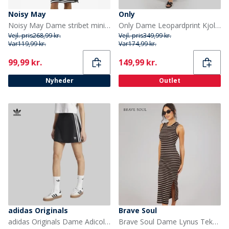
Noisy May
Only
Noisy May Dame stribet minikjole Sort
Only Dame Leopardprint Kjole Sort
Vejl. pris
268,99 kr.
Vejl. pris
349,99 kr.
Var
119,99 kr.
Var
174,99 kr.
Current
Current
99,99 kr.
149,99 kr.
Nyheder
Outlet
adidas Originals
Brave Soul
adidas Originals Dame Adicolor 3 striber Mini Nederdel Sort/Hvid
Brave Soul Dame Lynus Tekstureret Maxi Kjole Brun/Cream