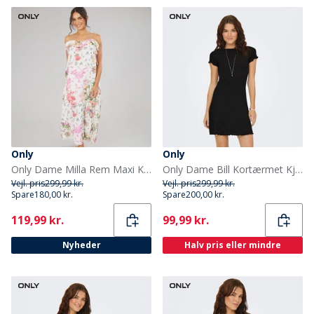
Only
Only
Only Dame Milla Rem Maxi Kjole Cloud Dancer
Only Dame Bill Kortærmet Kjole Sort
Vejl. pris
299,99 kr.
Vejl. pris
299,99 kr.
Spare
180,00 kr.
Spare
200,00 kr.
Current
Current
119,99 kr.
99,99 kr.
Nyheder
Halv pris eller mindre