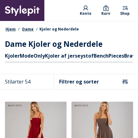
Skip
Primary departments
to
0
Konto
Kurv
Shop
main
content
navigationssti
Hjem
Dame
Kjoler og Nederdele
Dame Kjoler og Nederdele
Hurtige links
Kjoler
Mode
Only
Kjoler af jerseystof
Bench
Pieces
Brave
Stilarter 54
Filtrer og sorter