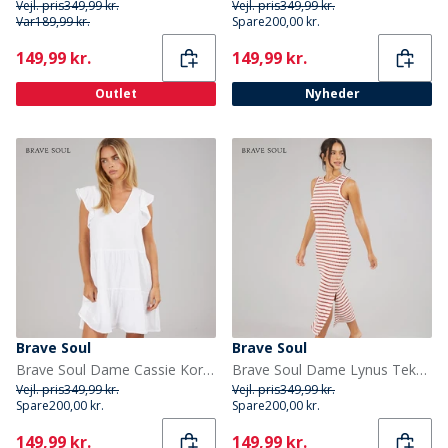
Vejl. pris
349,99 kr.
Vejl. pris
349,99 kr.
Var
189,99 kr.
Spare
200,00 kr.
Current
Current
149,99 kr.
149,99 kr.
Outlet
Nyheder
Brave Soul
Brave Soul
Brave Soul Dame Cassie Kortærmet Fløj Kjole Hvid
Brave Soul Dame Lynus Tekstureret Maxi Kjole Cream/Rød
Vejl. pris
349,99 kr.
Vejl. pris
349,99 kr.
Spare
200,00 kr.
Spare
200,00 kr.
Current
Current
149,99 kr.
149,99 kr.