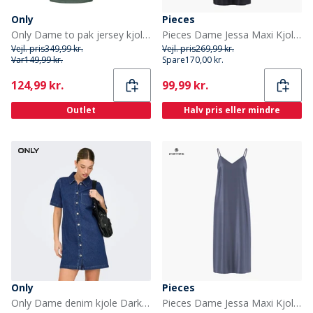
Only
Pieces
Only Dame to pak jersey kjoler laurbærkrans
Pieces Dame Jessa Maxi Kjole Sort
Vejl. pris
349,99 kr.
Vejl. pris
269,99 kr.
Var
149,99 kr.
Spare
170,00 kr.
Current
Current
124,99 kr.
99,99 kr.
Outlet
Halv pris eller mindre
Only
Pieces
Only Dame denim kjole Dark Blue Denim
Pieces Dame Jessa Maxi Kjole Ombre Blue