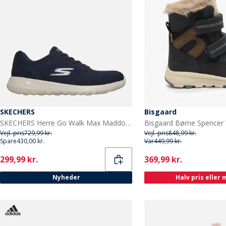
SKECHERS
Bisgaard
SKECHERS Herre Go Walk Max Maddoxx Sneakers Navy
Vejl. pris
729,99 kr.
Vejl. pris
848,99 kr.
Spare
430,00 kr.
Var
449,99 kr.
Current
Current
299,99 kr.
369,99 kr.
Nyheder
Halv pris eller