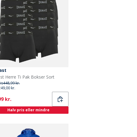
ast
ast Herre Ti Pak Bokser Sort
ris
448,99 kr.
249,00 kr.
ent
9 kr.
Halv pris eller mindre