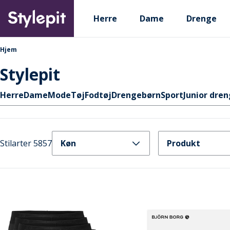
Skip
Primary departments
to
Herre
Dame
Drenge
main
content
navigationssti
Hjem
Stylepit
Hurtige links
Herre
Dame
Mode
Tøj
Fodtøj
Drengebørn
Sport
Junior dre
Stilarter 5857
Køn
Produkt