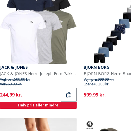
JACK & JONES
BJORN BORG
JACK & JONES Herre Joseph Fem Pakke T-shirts Marineblå / Hvid / Grå / Støvet Oliven / Sort
Vejl. pris
599,99 kr.
Vejl. pris
999,99 kr.
Var
269,99 kr.
Spare
400,00 kr.
Current
Current
244,99 kr.
599,99 kr.
Halv pris eller mindre