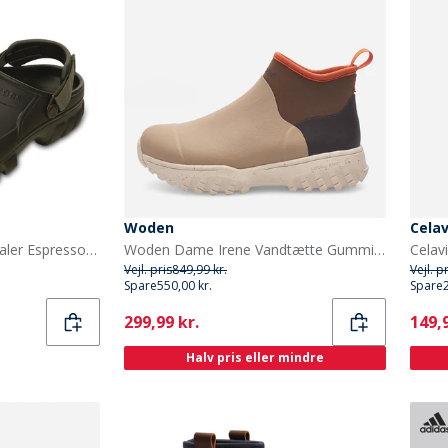
Woden
Celav
Crocs Offroad Sportsandaler Espresso/Valnød
Woden Dame Irene Vandtætte Gummistøvler 259 Coffee Cream Multi
Vejl. pris
849,99 kr.
Vejl. p
Spare
550,00 kr.
Spare
Current
Curr
299,99 kr.
149,9
Halv pris eller mindre