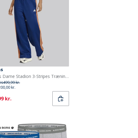
as
adidas Dame Stadion 3-Stripes Træningsbukser Dark Blue/Pure Orange/Off White
ris
499,99 kr.
200,00 kr.
ent
9 kr.