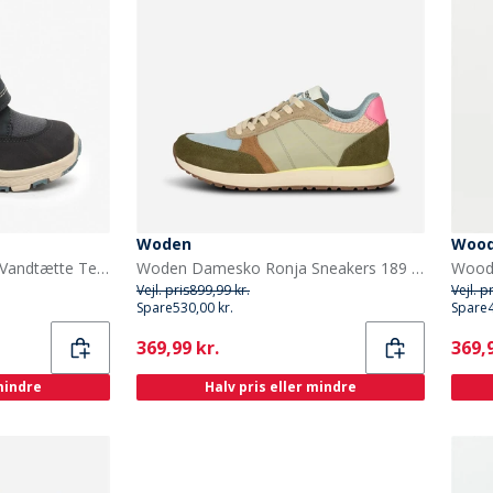
Woden
Woo
Bisgaard Børne Spencer Vandtætte Tex Støvler Navy
Woden Damesko Ronja Sneakers 189 Stone Multi
Vejl. pris
899,99 kr.
Vejl. p
Spare
530,00 kr.
Spare
Current
Curr
369,99 kr.
369,9
 mindre
Halv pris eller mindre