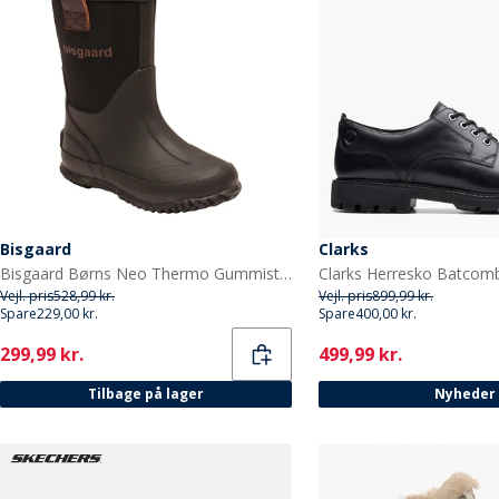
Bisgaard
Clarks
Bisgaard Børns Neo Thermo Gummistøvler Sort
Vejl. pris
528,99 kr.
Vejl. pris
899,99 kr.
Spare
229,00 kr.
Spare
400,00 kr.
Current
Current
299,99 kr.
499,99 kr.
Tilbage på lager
Nyheder