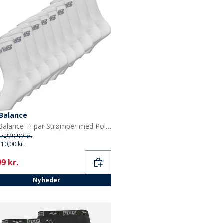
Balance
New Balance Ti par Strømper med Polstring Hvid Crew
ris
229,99 kr.
110,00 kr.
ent
9 kr.
Nyheder