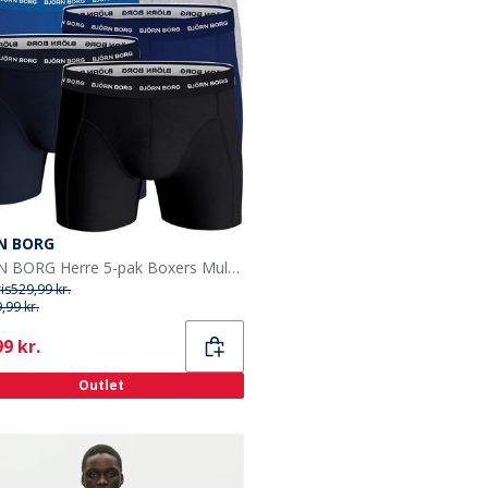
N BORG
BJORN BORG Herre 5-pak Boxers Multipak 9
ris
529,99 kr.
,99 kr.
ent
9 kr.
Outlet