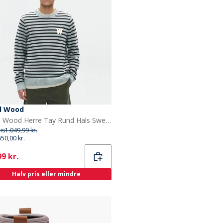
d Wood
Wood Wood Herre Tay Rund Hals Sweater Slate Stripe
ris
1.049,99 kr.
650,00 kr.
ent
9 kr.
Halv pris eller mindre