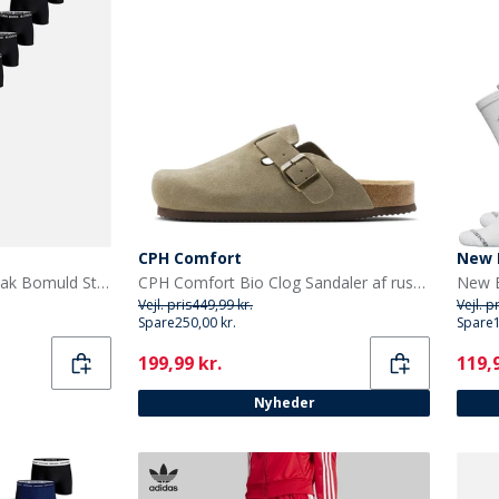
CPH Comfort
New 
BJORN BORG Herre 12-pak Bomuld Stretch Boxers Multipack 1
CPH Comfort Bio Clog Sandaler af ruskind Taupe
Vejl. pris
449,99 kr.
Vejl. p
Spare
250,00 kr.
Spare
Current
Curr
199,99 kr.
119,9
Nyheder