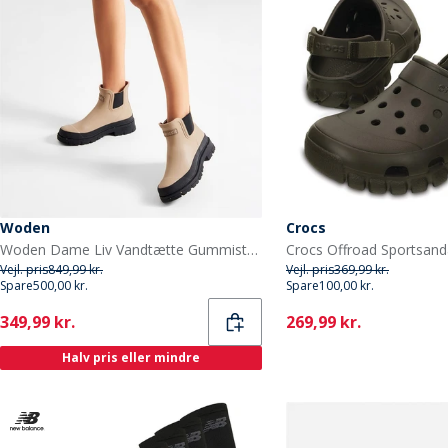
Woden
Crocs
Woden Dame Liv Vandtætte Gummistøvler 852 Coffee Cream
Vejl. pris
849,99 kr.
Vejl. pris
369,99 kr.
Spare
500,00 kr.
Spare
100,00 kr.
Current
Current
349,99 kr.
269,99 kr.
Halv pris eller mindre