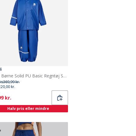
i
Celavi Børne Solid PU Basic Regntøj Sæt Havblå Oceanblue
ris
369,99 kr.
220,00 kr.
ent
9 kr.
Halv pris eller mindre