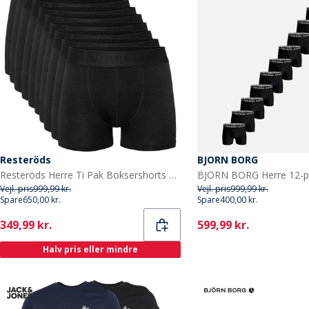
Resteröds
BJORN BORG
Resteröds Herre Ti Pak Boksershorts Sort
Vejl. pris
999,99 kr.
Vejl. pris
999,99 kr.
Spare
650,00 kr.
Spare
400,00 kr.
Current
Current
349,99 kr.
599,99 kr.
Halv pris eller mindre