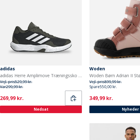
adidas
Woden
adidas Herre Amplimove Træningssko Night Cargo/Footwear White/Night Cargo
Vejl. pris
529,99 kr.
Vejl. pris
899,99 kr.
Var
299,99 kr.
Spare
550,00 kr.
Current
Current
269,99 kr.
349,99 kr.
Nedsat
Nyheder