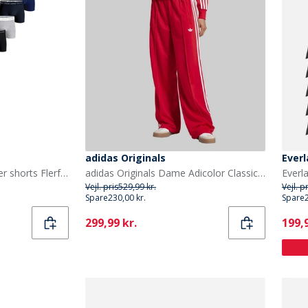
adidas Originals
Everl
BJORN BORG Herre Boxer shorts Flerfarvet
adidas Originals Dame Adicolor Classic Firebird Løstsiddende træningsbukser Better Scarlet/Hvid
Everl
Vejl. pris
529,99 kr.
Vejl. p
Spare
230,00 kr.
Spare
Current
Curr
299,99 kr.
199,9