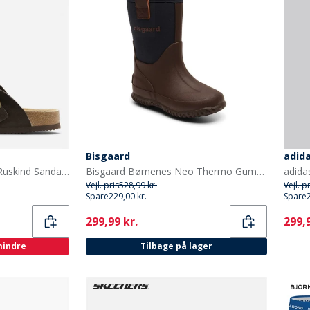
Bisgaard
adid
CPH Comfort Bio Clogs Ruskind Sandaler Dark Brown
Bisgaard Børnenes Neo Thermo Gummistøvler Blå
Vejl. pris
528,99 kr.
Vejl. p
Spare
229,00 kr.
Spare
Current
Curr
299,99 kr.
299,9
 mindre
Tilbage på lager