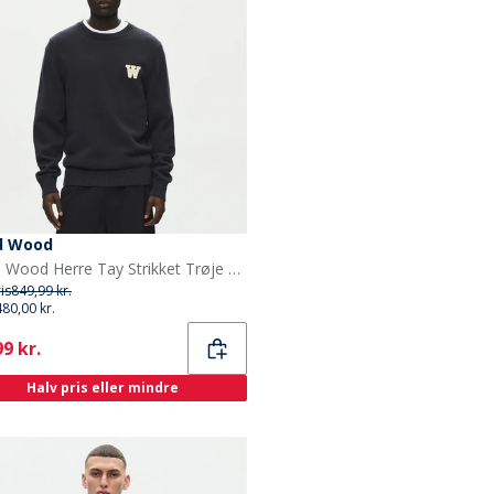
d Wood
Wood Wood Herre Tay Strikket Trøje Pirate Black
ris
849,99 kr.
480,00 kr.
ent
9 kr.
Halv pris eller mindre