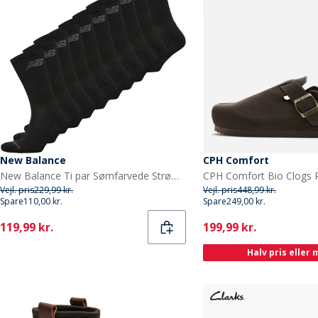
New Balance
CPH Comfort
New Balance Ti par Sømfarvede Strømpebukser Sort
Vejl. pris
229,99 kr.
Vejl. pris
448,99 kr.
Spare
110,00 kr.
Spare
249,00 kr.
Current
Current
119,99 kr.
199,99 kr.
Halv pris eller