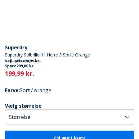
Superdry
Superdry Solbriller til Herre 3 Sorte Orange
Vejl. pris
498,99 kr.
Spare
299,00 kr.
Current
199,99 kr.
Farve
:
Sort / orange
Vælg størrelse
Læg i kurv