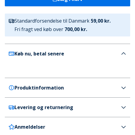
Standardforsendelse til Danmark
59,00 kr.
Fri fragt ved køb over
700,00 kr.
Køb nu, betal senere
Produktinformation
Levering og returnering
Superdry
Superdry Solbriller til Herre 3 Sorte Orange
Farve
Anmeldelser
Danmark
59 kr. (700 kr.+ GRATIS)
Sort / orange