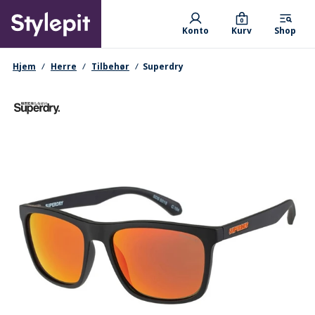
Skip
Primary departments
to
0
Konto
Kurv
Shop
main
content
navigationssti
Hjem
Herre
Tilbehør
Superdry