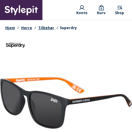
Skip
Primary departments
to
0
Konto
Kurv
Shop
main
content
navigationssti
Hjem
Herre
Tilbehør
Superdry