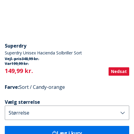
Superdry
Superdry Unisex Hacienda Solbriller Sort
Vejl. pris
348,99 kr.
Var
199,99 kr.
Current
149,99 kr.
Nedsat
Farve
:
Sort / Candy-orange
Vælg størrelse
Læg i kurv