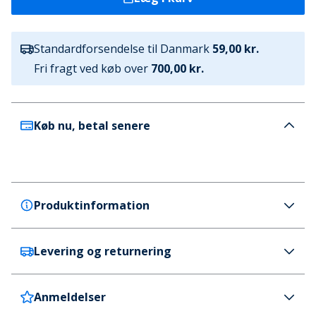
Standardforsendelse til Danmark
59,00 kr.
Fri fragt ved køb over
700,00 kr.
Køb nu, betal senere
Produktinformation
Levering og returnering
Superdry
Superdry Unisex Hacienda Solbriller Sort
Farve
Anmeldelser
Danmark
59 kr. (700 kr.+ GRATIS)
Sort / Candy-orange