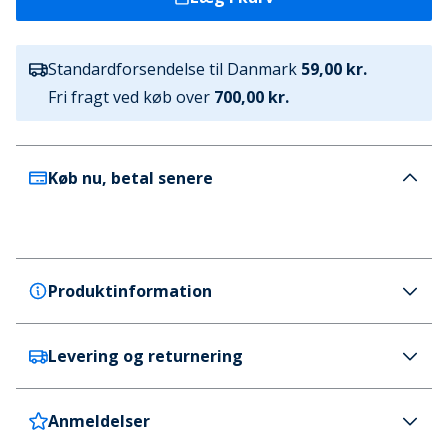
Standardforsendelse til Danmark
59,00 kr.
Fri fragt ved køb over
700,00 kr.
Køb nu, betal senere
Produktinformation
Levering og returnering
SKECHERS
SKECHERS Herre Track Sneakers Olive
Farve
Anmeldelser
Danmark
59 kr. (700 kr.+ GRATIS)
Mørkegrøn