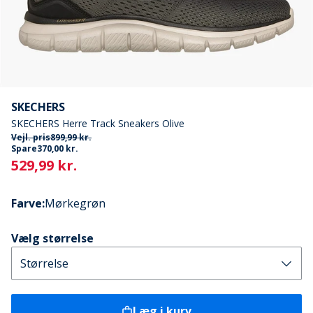
SKECHERS
SKECHERS Herre Track Sneakers Olive
Vejl. pris
899,99 kr.
Spare
370,00 kr.
Current
529,99 kr.
Farve
:
Mørkegrøn
Vælg størrelse
Læg i kurv