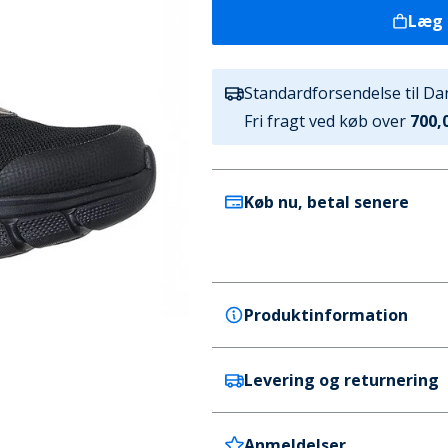
Læg 
Standardforsendelse til D
Fri fragt ved køb over
700,0
Køb nu, betal senere
Produktinformation
Levering og returnering
SKECHERS SPORT
SKECHERS Herre Bobs B Flex
Farve
Anmeldelser