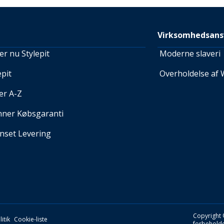
Virksomhedsans
r nu Stylepit
Moderne slaveri
pit
Overholdelse af 
er A-Z
nner Købsgaranti
set Levering
Copyright 
itik
Cookie-liste
forbeholde