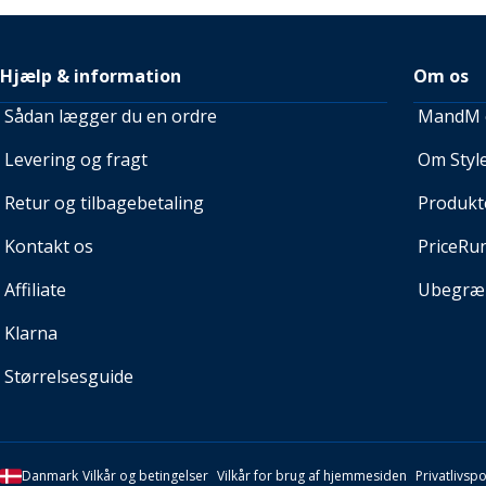
Hjælp & information
Om os
Sådan lægger du en ordre
MandM e
Levering og fragt
Om Style
Retur og tilbagebetaling
Produkt
Kontakt os
PriceRu
Affiliate
Ubegræn
Klarna
Størrelsesguide
Danmark
Vilkår og betingelser
Vilkår for brug af hjemmesiden
Privatlivspol