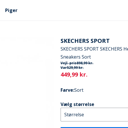
Piger
SKECHERS SPORT
SKECHERS SPORT SKECHERS Her
Sneakers Sort
Vejl. pris
898,99 kr.
Var
529,99 kr.
Current
449,99 kr.
Farve
:
Sort
Vælg størrelse