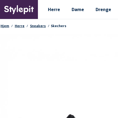
Skip
Primary departments
to
Herre
Dame
Drenge
main
content
navigationssti
Hjem
Herre
Sneakers
Skechers