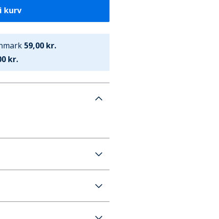
i kurv
anmark
59,00 kr.
0 kr.
 Vandtætte Sneakers Sort