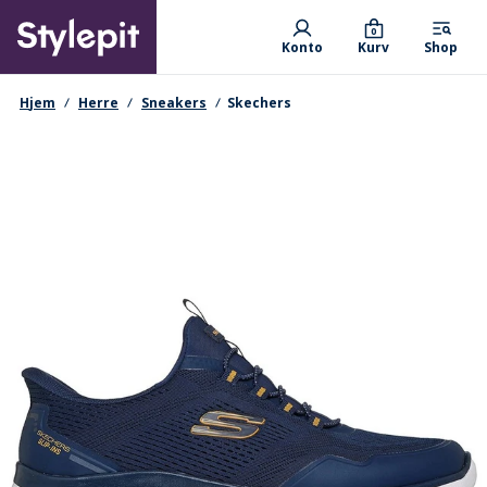
Skip
Primary departments
to
0
Konto
Kurv
Shop
main
content
navigationssti
Hjem
Herre
Sneakers
Skechers