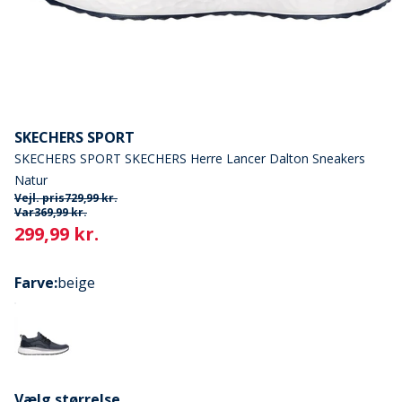
SKECHERS SPORT
SKECHERS SPORT SKECHERS Herre Lancer Dalton Sneakers
Natur
Vejl. pris
729,99 kr.
Var
369,99 kr.
Current
299,99 kr.
Farve
:
beige
Vælg størrelse