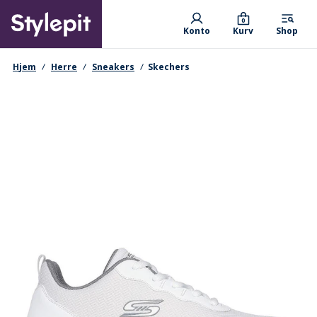
Skip
Primary departments
to
0
Konto
Kurv
Shop
main
content
navigationssti
Hjem
Herre
Sneakers
Skechers