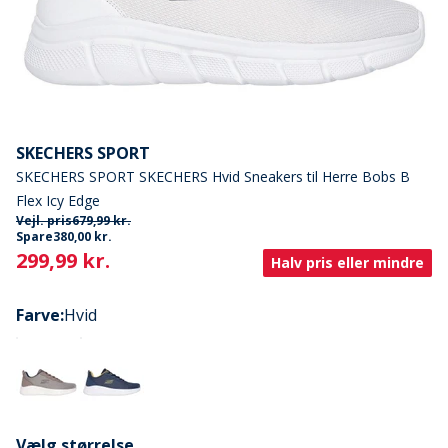
SKECHERS SPORT
SKECHERS SPORT SKECHERS Hvid Sneakers til Herre Bobs B
Flex Icy Edge
Vejl. pris
679,99 kr.
Spare
380,00 kr.
Current
299,99 kr.
Halv pris eller mindre
Farve
:
Hvid
Vælg størrelse