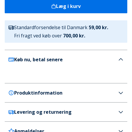
Læg i kurv
Standardforsendelse til Danmark
59,00 kr.
Fri fragt ved køb over
700,00 kr.
Køb nu, betal senere
Produktinformation
Levering og returnering
SKECHERS SPORT
SKECHERS Dame Skech-Lite Pro Perfect Time
Sneakers Sort
Anmeldelser