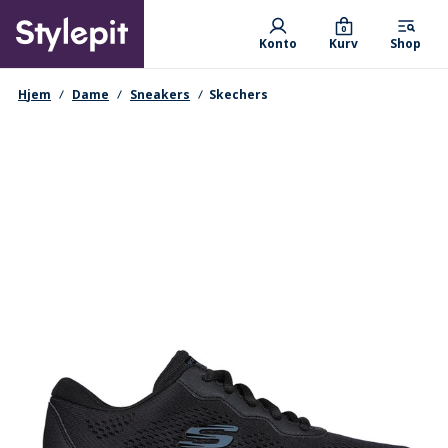
Skip
Primary departments
to
0
Konto
Kurv
Shop
main
content
navigationssti
Hjem
Dame
Sneakers
Skechers