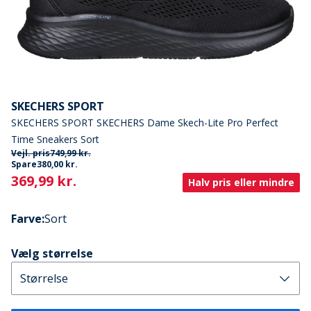
SKECHERS SPORT
SKECHERS SPORT SKECHERS Dame Skech-Lite Pro Perfect
Time Sneakers Sort
Vejl. pris
749,99 kr.
Spare
380,00 kr.
Current
369,99 kr.
Halv pris eller mindre
Farve
:
Sort
Vælg størrelse