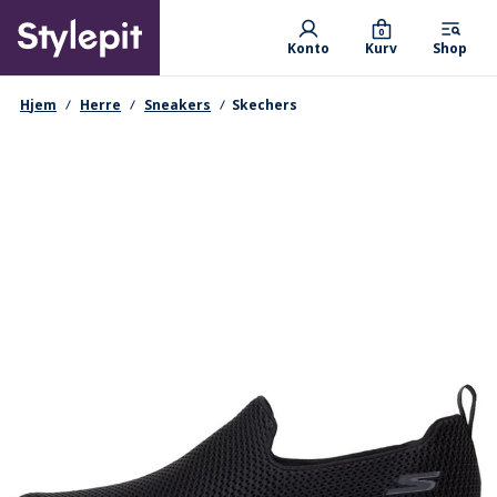
Skip
Primary departments
to
0
Konto
Kurv
Shop
main
content
navigationssti
Hjem
Herre
Sneakers
Skechers