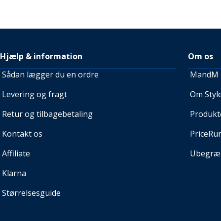
Hjælp & information
Om os
Sådan lægger du en ordre
MandM e
Levering og fragt
Om Style
Retur og tilbagebetaling
Produkt
Kontakt os
PriceRu
Affiliate
Ubegræn
Klarna
Størrelsesguide