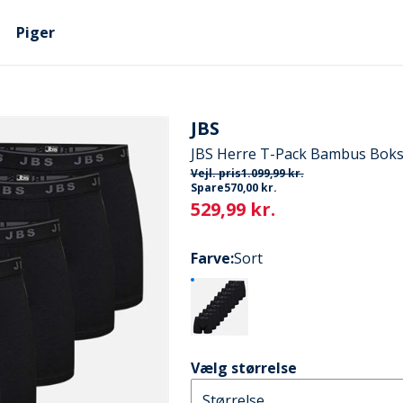
Piger
JBS
JBS Herre T-Pack Bambus Boks
Vejl. pris
1.099,99 kr.
Spare
570,00 kr.
Current
529,99 kr.
Farve
:
Sort
Vælg størrelse