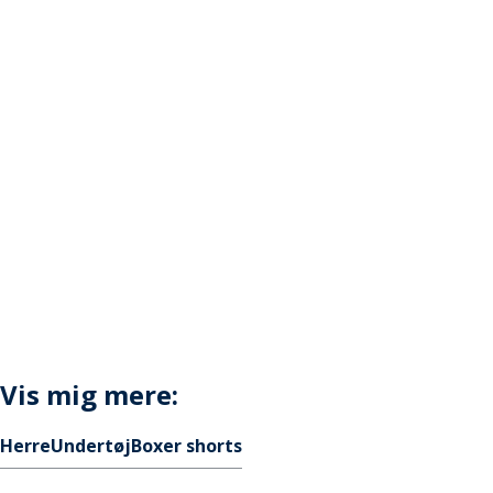
Vis mig mere:
Herre
Undertøj
Boxer shorts