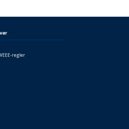
var
WEEE-regler