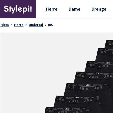
Skip
Primary departments
to
Herre
Dame
Drenge
main
content
navigationssti
Hjem
Herre
Undertøj
JBS