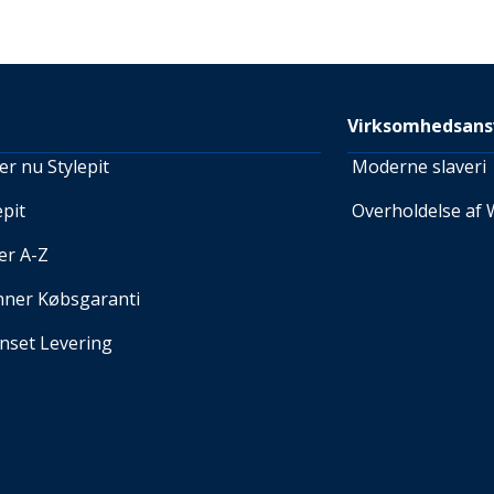
Virksomhedsans
r nu Stylepit
Moderne slaveri
pit
Overholdelse af 
er A-Z
nner Købsgaranti
set Levering