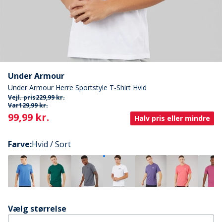
Under Armour
Under Armour Herre Sportstyle T-Shirt Hvid
Vejl. pris
229,99 kr.
Var
129,99 kr.
Current
99,99 kr.
Halv pris eller mindre
Farve
:
Hvid / Sort
Vælg størrelse