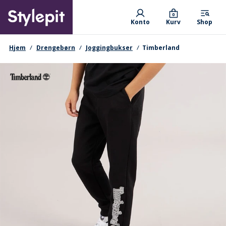
Skip
Primary departments
to
0
Konto
Kurv
Shop
main
content
navigationssti
Hjem
Drengebørn
Joggingbukser
Timberland